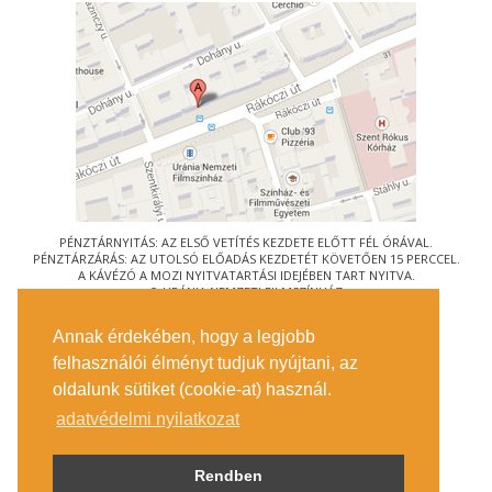
PÉNZTÁRNYITÁS: AZ ELSŐ VETÍTÉS KEZDETE ELŐTT FÉL ÓRÁVAL.
PÉNZTÁRZÁRÁS: AZ UTOLSÓ ELŐADÁS KEZDETÉT KÖVETŐEN 15 PERCCEL.
A KÁVÉZÓ A MOZI NYITVATARTÁSI IDEJÉBEN TART NYITVA.
© URÁNIA NEMZETI FILMSZÍNHÁZ
AZ
ART-MOZI EGYESÜLET
TAGMOZIJA
Annak érdekében, hogy a legjobb
1088 BUDAPEST, RÁKÓCZI ÚT 21.
felhasználói élményt tudjuk nyújtani, az
MEGKÖZELÍTÉS
oldalunk sütiket (cookie-at) használ.
JEGYINFORMÁCIÓ
ÍRJON NEKÜNK!
adatvédelmi nyilatkozat
KÖZÉRDEKŰ ADATOK
SAJTÓ
ADATVÉDELMI TÁJÉKOZTATÓ
Rendben