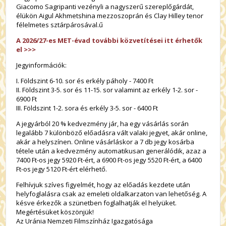
Giacomo Sagripanti vezényli a nagyszerű szereplőgárdát,
élükön Aigul Akhmetshina mezzoszoprán és Clay Hilley tenor
félelmetes sztárpárosával.ű
A 2026/27-es MET-évad további közvetítései itt érhetők
el >>>
Jegyinformációk:
I. Földszint 6-10. sor és erkély páholy - 7400 Ft
II. Földszint 3-5. sor és 11-15. sor valamint az erkély 1-2. sor -
6900 Ft
III. Földszint 1-2. sora és erkély 3-5. sor - 6400 Ft
A jegyárból 20 % kedvezmény jár, ha egy vásárlás során
legalább 7 különböző előadásra vált valaki jegyet, akár online,
akár a helyszínen. Online vásárláskor a 7 db jegy kosárba
tétele után a kedvezmény automatikusan generálódik, azaz a
7400 Ft-os jegy 5920 Ft-ért, a 6900 Ft-os jegy 5520 Ft-ért, a 6400
Ft-os jegy 5120 Ft-ért elérhető.
Felhívjuk szíves figyelmét, hogy az előadás kezdete után
helyfoglalásra csak az emeleti oldalkarzaton van lehetőség. A
késve érkezők a szünetben foglalhatják el helyüket.
Megértésüket köszönjük!
Az Uránia Nemzeti Filmszínház Igazgatósága