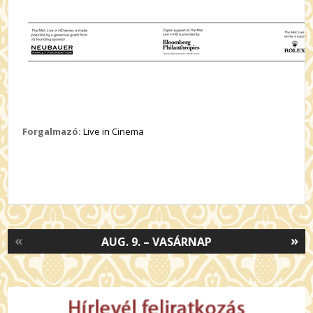
Forgalmazó:
Live in Cinema
«
»
AUG. 9. – VASÁRNAP