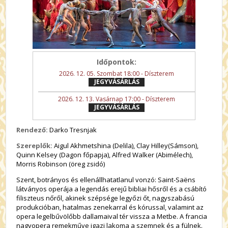
Időpontok:
2026. 12. 05. Szombat 18:00 - Díszterem
JEGYVÁSÁRLÁS
2026. 12. 13. Vasárnap 17:00 - Díszterem
JEGYVÁSÁRLÁS
Rendező:
Darko Tresnjak
Szereplők:
Aigul Akhmetshina (Delila), Clay Hilley(Sámson),
Quinn Kelsey (Dagon főpapja), Alfred Walker (Abimélech),
Morris Robinson (öreg zsidó)
Szent, botrányos és ellenállhatatlanul vonzó: Saint-Saëns
látványos operája a legendás erejű bibliai hősről és a csábító
filiszteus nőről, akinek szépsége legyőzi őt, nagyszabású
produkcióban, hatalmas zenekarral és kórussal, valamint az
opera legelbűvölőbb dallamaival tér vissza a Metbe. A francia
nagyopera remekműve igazi lakoma a szemnek és a fülnek.