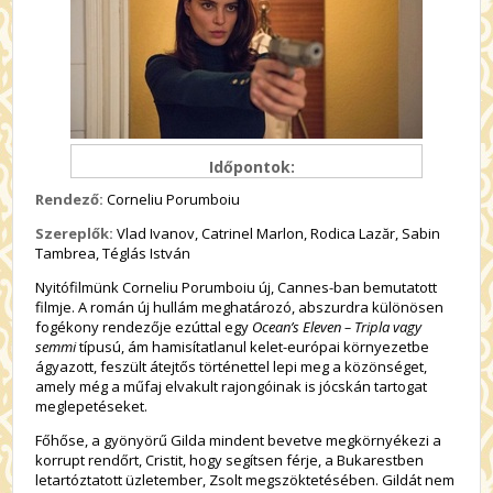
Időpontok:
Rendező:
Corneliu Porumboiu
Szereplők:
Vlad Ivanov, Catrinel Marlon, Rodica Lazăr, Sabin
Tambrea, Téglás István
Nyitófilmünk Corneliu Porumboiu új, Cannes-ban bemutatott
filmje. A román új hullám meghatározó, abszurdra különösen
fogékony rendezője ezúttal egy
Ocean’s
Eleven – Tripla vagy
semmi
típusú, ám hamisítatlanul kelet-európai környezetbe
ágyazott, feszült átejtős történettel lepi meg a közönséget,
amely még a műfaj elvakult rajongóinak is jócskán tartogat
meglepetéseket.
Főhőse, a gyönyörű Gilda mindent bevetve megkörnyékezi a
korrupt rendőrt, Cristit, hogy segítsen férje, a Bukarestben
letartóztatott üzletember, Zsolt megszöktetésében. Gildát nem