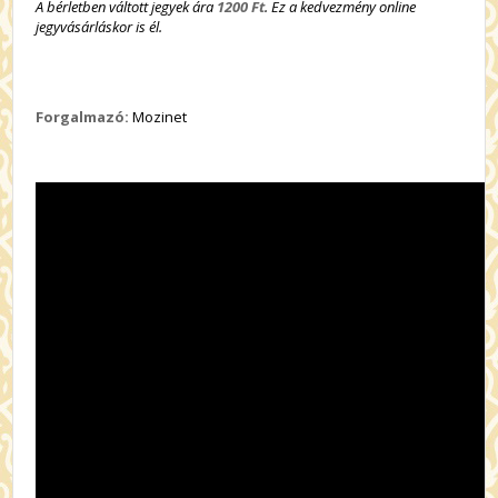
A bérletben váltott jegyek ára
1200 Ft
. Ez a kedvezmény online
jegyvásárláskor is él.
Forgalmazó:
Mozinet