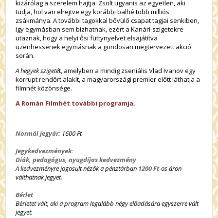
kizárólag a szerelem hajtja: Zsolt ugyanis az egyetlen, aki
tudja, hol van elrejtve egy korábbi balhé több milliós
zsákmánya. A további tagokkal bővülő csapat tagjai senkiben,
így egymásban sem bízhatnak, ezért a Kanári-szigetekre
utaznak, hogy a helyi ősi füttynyelvet elsajátítva
üzenhessenek egymásnak a gondosan megtervezett akció
során.
A hegyek szigeté
t, amelyben a mindig zseniális Vlad Ivanov egy
korrupt rendőrt alakít, a magyarországi premier előtt láthatja a
filmhét közönsége.
A Román Filmhét további programja.
Normál jegyár:
1600 Ft
Jegykedvezmények:
Diák, pedagógus, nyugdíjas kedvezmény
A kedvezményre jogosult nézők a pénztárban
1200 Ft
-os áron
válthatnak jegyet.
Bérlet
Bérletet vált, aki a program legalább négy előadására egyszerre vált
jegyet.