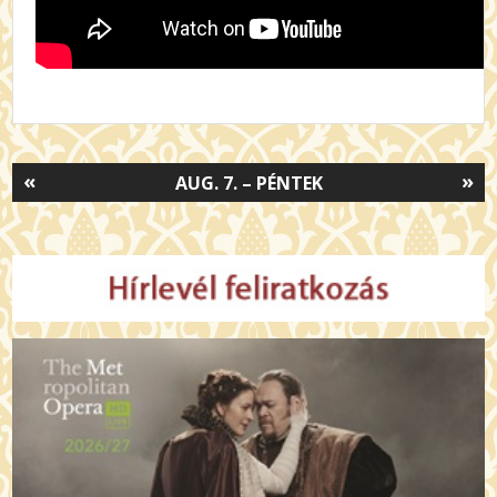
«
»
AUG. 7. – PÉNTEK