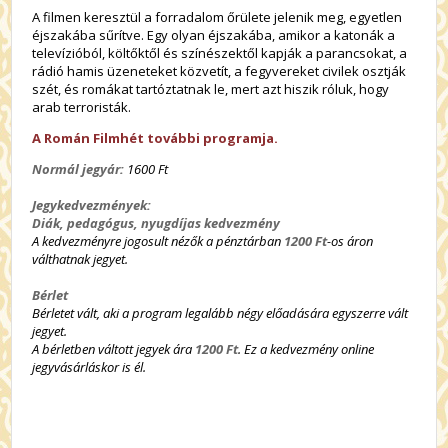
A filmen keresztül a forradalom őrülete jelenik meg, egyetlen
éjszakába sűrítve. Egy olyan éjszakába, amikor a katonák a
televízióból, költőktől és színészektől kapják a parancsokat, a
rádió hamis üzeneteket közvetít, a fegyvereket civilek osztják
szét, és romákat tartóztatnak le, mert azt hiszik róluk, hogy
arab terroristák.
A Román Filmhét további programja.
Normál jegyár:
1600 Ft
Jegykedvezmények:
Diák, pedagógus, nyugdíjas kedvezmény
A kedvezményre jogosult nézők a pénztárban
1200 Ft
-os áron
válthatnak jegyet.
Bérlet
Bérletet vált, aki a program legalább négy előadására egyszerre vált
jegyet.
A bérletben váltott jegyek ára
1200 Ft
. Ez a kedvezmény online
jegyvásárláskor is él.