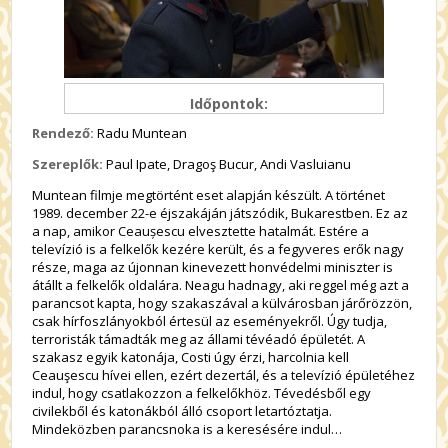
Időpontok:
Rendező:
Radu Muntean
Szereplők:
Paul Ipate, Dragoş Bucur, Andi Vasluianu
Muntean filmje megtörtént eset alapján készült. A történet
1989. december 22-e éjszakáján játszódik, Bukarestben. Ez az
a nap, amikor Ceaușescu elvesztette hatalmát. Estére a
televízió is a felkelők kezére került, és a fegyveres erők nagy
része, maga az újonnan kinevezett honvédelmi miniszter is
átállt a felkelők oldalára. Neagu hadnagy, aki reggel még azt a
parancsot kapta, hogy szakaszával a külvárosban járőrözzön,
csak hírfoszlányokból értesül az eseményekről. Úgy tudja,
terroristák támadták meg az állami tévéadó épületét. A
szakasz egyik katonája, Costi úgy érzi, harcolnia kell
Ceauşescu hívei ellen, ezért dezertál, és a televízió épületéhez
indul, hogy csatlakozzon a felkelőkhöz. Tévedésből egy
civilekből és katonákból álló csoport letartóztatja.
Mindeközben parancsnoka is a keresésére indul…