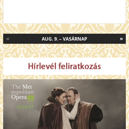
«
»
AUG. 9. – VASÁRNAP