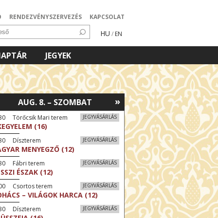
Ó
RENDEZVÉNYSZERVEZÉS
KAPCSOLAT
HU
/
EN
NAPTÁR
JEGYEK
»
AUG. 8. – SZOMBAT
30 Törőcsik Mari terem
JEGYVÁSÁRLÁS
KEGYELEM (16)
:30 Díszterem
JEGYVÁSÁRLÁS
GYAR MENYEGZŐ (12)
30 Fábri terem
JEGYVÁSÁRLÁS
SSZI ÉSZAK (12)
:00 Csortos terem
JEGYVÁSÁRLÁS
HÁCS – VILÁGOK HARCA (12)
:30 Díszterem
JEGYVÁSÁRLÁS
ÜSSZEIA (16)