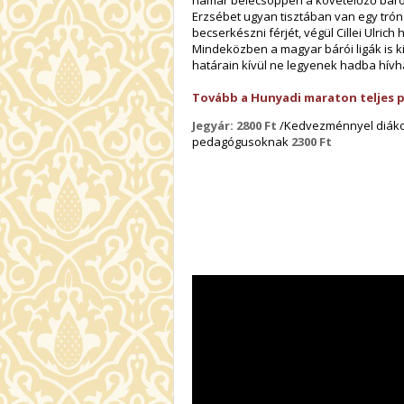
hamar belecsöppen a követelőző bárók
Erzsébet ugyan tisztában van egy trón
becserkészni férjét, végül Cillei Ulri
Mindeközben a magyar bárói ligák is ki
határain kívül ne legyenek hadba hívh
Tovább a Hunyadi maraton teljes 
Jegyár: 2800 Ft
/Kedvezménnyel diákokn
pedagógusoknak
2300 Ft