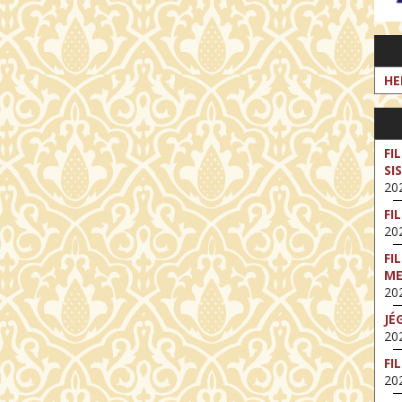
HE
FI
SI
202
FI
202
FI
M
202
JÉ
202
FI
202