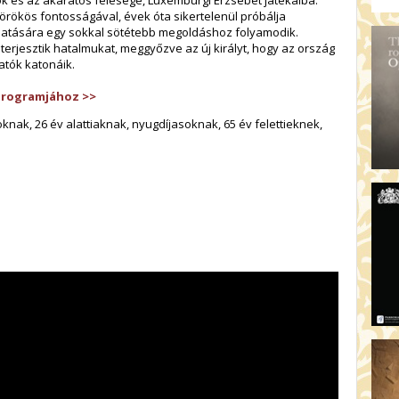
 és az akaratos felesége, Luxemburgi Erzsébet játékaiba.
örökös fontosságával, évek óta sikertelenül próbálja
ch hatására egy sokkal sötétebb megoldáshoz folyamodik.
terjesztik hatalmukat, meggyőzve az új királyt, hogy az ország
atók katonáik.
programjához >>
ak, 26 év alattiaknak, nyugdíjasoknak, 65 év felettieknek,