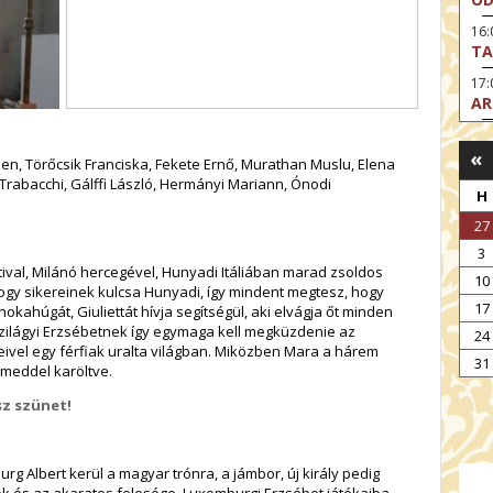
16:
TA
17
AR
17:
MO
«
vien, Törőcsik Franciska, Fekete Ernő, Murathan Muslu, Elena
Trabacchi, Gálffi László, Hermányi Mariann, Ónodi
19:
H
AZ
27
19
3
ÁD
val, Milánó hercegével, Hunyadi Itáliában marad zsoldos
10
19:
hogy sikereinek kulcsa Hunyadi, így mindent megtesz, hogy
17
HO
okahúgát, Giuliettát hívja segítségül, aki elvágja őt minden
NÉ
. Szilágyi Erzsébetnek így egymaga kell megküzdenie az
24
ivel egy férfiak uralta világban. Miközben Mara a hárem
19
31
hameddel karöltve.
OD
sz szünet!
 Albert kerül a magyar trónra, a jámbor, új király pedig