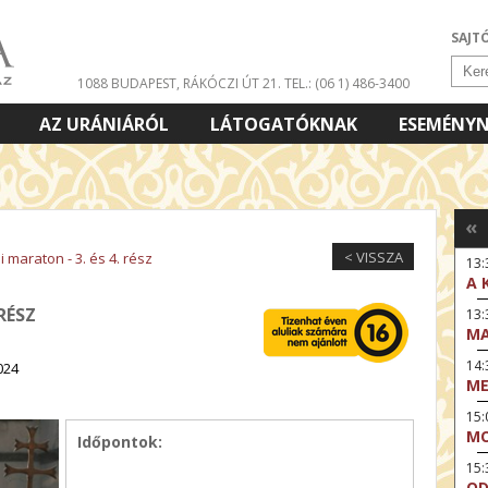
SAJT
1088 BUDAPEST, RÁKÓCZI ÚT 21.
TEL.: (06 1) 486-3400
AZ URÁNIÁRÓL
LÁTOGATÓKNAK
ESEMÉNY
«
< VISSZA
 maraton - 3. és 4. rész
13:
A 
RÉSZ
13
MA
14:
024
ME
15
MO
Időpontok:
15
OD