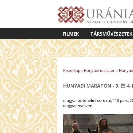
FILMEK
TÁRSMŰVÉSZETEK
VETÍTETT KÉPES ELŐADÁSOK
Kezdőlap
»
Hunyadi maraton
»
Hunyadi
HUNYADI MARATON - 3. ÉS 4. 
magyar történelmi sorozat, 113 perc, 2
magyar nyelven