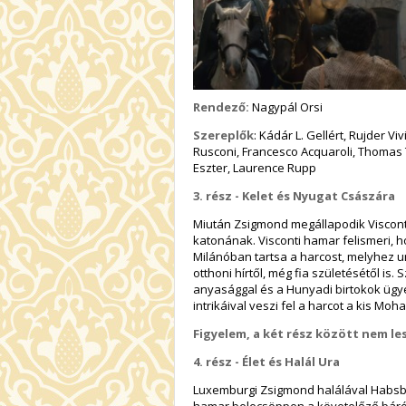
Rendező:
Nagypál Orsi
Szereplők
:
Kádár L. Gellért, Rujder Vi
Rusconi, Francesco Acquaroli, Thomas 
Eszter, Laurence Rupp
3. rész -
Kelet és Nyugat Császára
Miután Zsigmond megállapodik Visconti
katonának. Visconti hamar felismeri, 
Milánóban tartsa a harcost, melyhez un
otthoni hírtől, még fia születésétől is
anyasággal és a Hunyadi birtokok ügye
intrikáival veszi fel a harcot a kis Mo
Figyelem, a két rész között nem le
4. rész -
Élet és Halál Ura
Luxemburgi Zsigmond halálával Habsburg