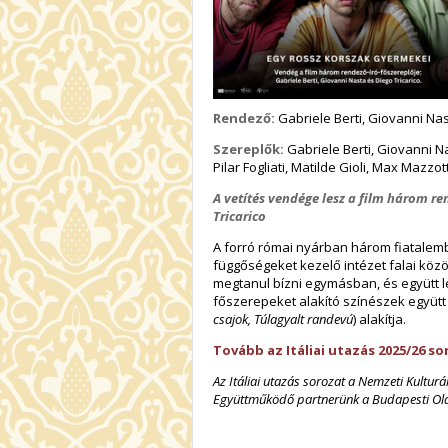
Rendező:
Gabriele Berti, Giovanni Nas
Szereplők:
Gabriele Berti, Giovanni N
Pilar Fogliati, Matilde Gioli, Max Mazz
A vetítés vendége lesz a film három re
Tricarico
A forró római nyárban három fiatalemb
függőségeket kezelő intézet falai közöt
megtanul bízni egymásban, és együtt le
főszerepeket alakító színészek együtt j
csajok, Túlagyalt randevú
) alakítja.
Tovább az Itáliai utazás 2025/26 
Az Itáliai utazás sorozat a Nemzeti Kultur
Együttműködő partnerünk a Budapesti Olas