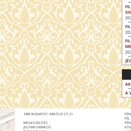
FI
SI
202
FI
202
FI
M
202
JÉ
202
FI
202
AK
FI
A 
202
EX
VA
1088 BUDAPEST, RÁKÓCZI ÚT 21.
PÉN
202
FÉL
MEGKÖZELÍTÉS
PÉN
NT
JEGYINFORMÁCIÓ
KÖV
ST