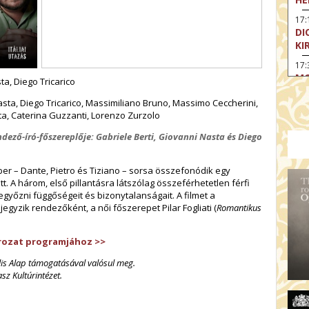
17:
DI
KI
17:
MO
ta, Diego Tricarico
17
asta, Diego Tricarico, Massimiliano Bruno, Massimo Ceccherini,
SA
otta, Caterina Guzzanti, Lorenzo Zurzolo
CS
ndező-író-főszereplője: Gabriele Berti, Giovanni Nasta és Diego
18
OD
er – Dante, Pietro és Tiziano – sorsa összefonódik egy
19
t. A három, első pillantásra látszólag összeférhetetlen férfi
FI
győzni függőségeit és bizonytalanságait. A filmet a
egyzik rendezőként, a női főszerepet Pilar Fogliati (
Romantikus
19:
A 
19:
sorozat programjához
>>
MI
ális Alap támogatásával valósul meg.
z Kultúrintézet.