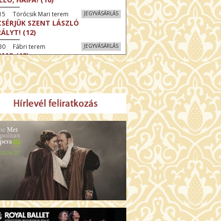
15 Törőcsik Mari terem
JEGYVÁSÁRLÁS
CSÉRJÜK SZENT LÁSZLÓ
RÁLYT! (12)
30 Fábri terem
JEGYVÁSÁRLÁS
MO (12)
:30 Díszterem
JEGYVÁSÁRLÁS
CRÉ COEUR - A SZENT SZÍV
ODÁLATOS HATALMA (12)
:30 Csortos terem
JEGYVÁSÁRLÁS
ÜSSZEIA (16)
:30 Díszterem
JEGYVÁSÁRLÁS
LMCSOBBANÁS: NYOLC HEGY (16)
30 Fábri terem
JEGYVÁSÁRLÁS
ZONGORAHANGOLÓ (16)
45 Törőcsik Mari terem
JEGYVÁSÁRLÁS
KET NEM BESZÉLEK (16)