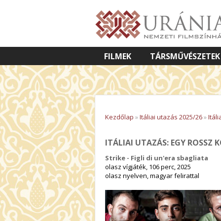
FILMEK
TÁRSMŰVÉSZETEK
VETÍTETT KÉPES ELŐADÁSOK
Kezdőlap
»
Itáliai utazás 2025/26
»
Itál
ITÁLIAI UTAZÁS: EGY ROSSZ 
Strike - Figli di un'era sbagliata
olasz vígjáték, 106 perc, 2025
olasz nyelven, magyar felirattal