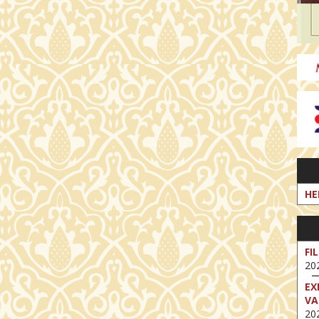
HE
FI
202
EX
VA
202