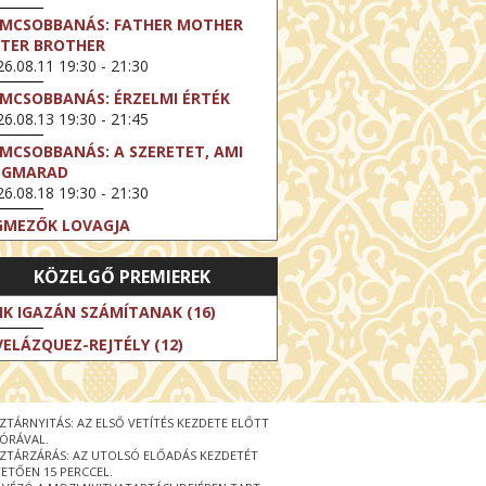
LMCSOBBANÁS: FATHER MOTHER
STER BROTHER
6.08.11 19:30 - 21:30
LMCSOBBANÁS: ÉRZELMI ÉRTÉK
6.08.13 19:30 - 21:45
LMCSOBBANÁS: A SZERETET, AMI
EGMARAD
6.08.18 19:30 - 21:30
GMEZŐK LOVAGJA
6.08.23 16:00 - 18:30
KÖZELGŐ PREMIEREK
LMCSOBBANÁS: TÖKÉLETES NAPOK
6.08.25 19:30 - 21:45
IK IGAZÁN SZÁMÍTANAK (16)
LMCSOBBANÁS: IFJÚSÁG
VELÁZQUEZ-REJTÉLY (12)
6.08.27 19:30 - 21:30
HIBITION ON SCREEN: VINCENT
N GOGH - ÚJ LÁTÁSMÓD
ZTÁRNYITÁS: AZ ELSŐ VETÍTÉS KEZDETE ELŐTT
6.08.30 11:00 - 12:30
 ÓRÁVAL.
ZTÁRZÁRÁS: AZ UTOLSÓ ELŐADÁS KEZDETÉT
 LIVE / DAVID IRELAND: THE FIFTH
ETŐEN 15 PERCCEL.
EP