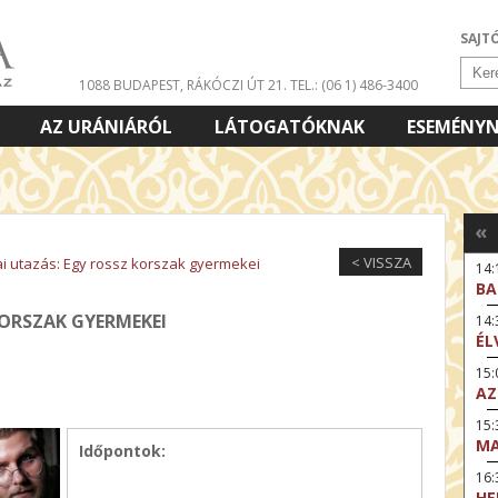
SAJT
1088 BUDAPEST, RÁKÓCZI ÚT 21.
TEL.: (06 1) 486-3400
AZ URÁNIÁRÓL
LÁTOGATÓKNAK
ESEMÉNY
«
< VISSZA
iai utazás: Egy rossz korszak gyermekei
14:
BA
KORSZAK GYERMEKEI
14
ÉL
15:
AZ
15
MA
Időpontok:
16
HE