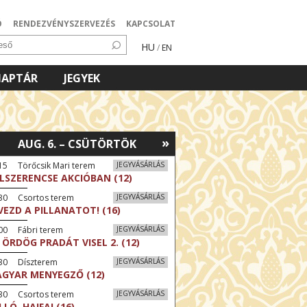
Ó
RENDEZVÉNYSZERVEZÉS
KAPCSOLAT
HU
/
EN
NAPTÁR
JEGYEK
»
AUG. 6. – CSÜTÖRTÖK
15 Törőcsik Mari terem
JEGYVÁSÁRLÁS
LSZERENCSE AKCIÓBAN (12)
:30 Csortos terem
JEGYVÁSÁRLÁS
VEZD A PILLANATOT! (16)
00 Fábri terem
JEGYVÁSÁRLÁS
 ÖRDÖG PRADÁT VISEL 2. (12)
:30 Díszterem
JEGYVÁSÁRLÁS
GYAR MENYEGZŐ (12)
:30 Csortos terem
JEGYVÁSÁRLÁS
LLÓ, HAIFA! (16)