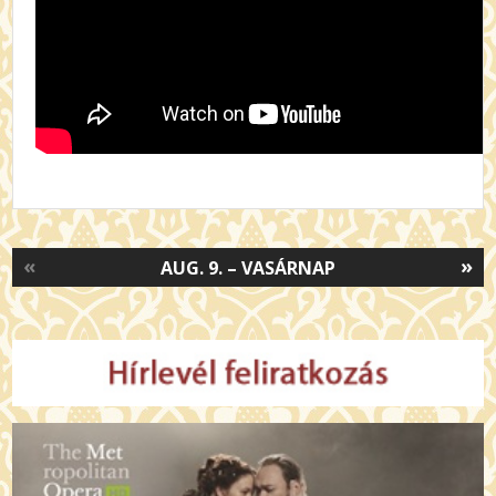
«
»
AUG. 9. – VASÁRNAP