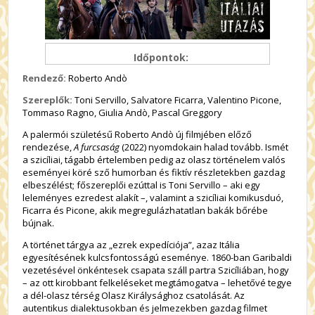
Időpontok:
Rendező:
Roberto Andò
Szereplők:
Toni Servillo, Salvatore Ficarra, Valentino Picone,
Tommaso Ragno, Giulia Andò, Pascal Greggory
A palermói születésű Roberto Andò új filmjében előző
rendezése,
A furcsaság
(2022) nyomdokain halad tovább. Ismét
a szicíliai, tágabb értelemben pedig az olasz történelem valós
eseményei köré sző humorban és fiktív részletekben gazdag
elbeszélést; főszereplői ezúttal is Toni Servillo – aki egy
leleményes ezredest alakít –, valamint a szicíliai komikusduó,
Ficarra és Picone, akik megregulázhatatlan bakák bőrébe
bújnak.
A történet tárgya az
„ezrek expedíciója”, azaz Itália
egyesítésének kulcsfontosságú eseménye. 1860-ban Garibaldi
vezetésével önkéntesek csapata száll partra Szicíliában, hogy
– az ott kirobbant felkeléseket megtámogatva – lehetővé tegye
a dél-olasz térség Olasz Királysághoz csatolását. Az
autentikus dialektusokban és jelmezekben gazdag filmet