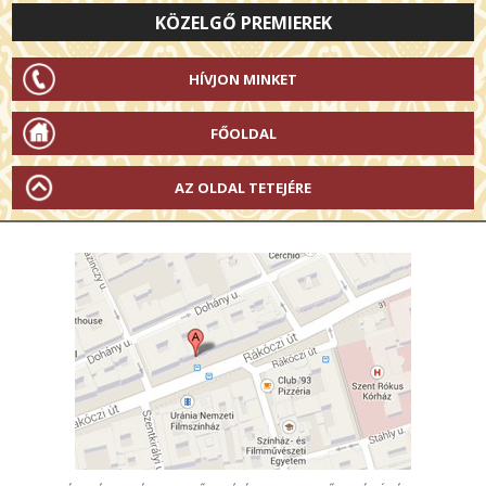
KÖZELGŐ PREMIEREK
HÍVJON MINKET
FŐOLDAL
AZ OLDAL TETEJÉRE