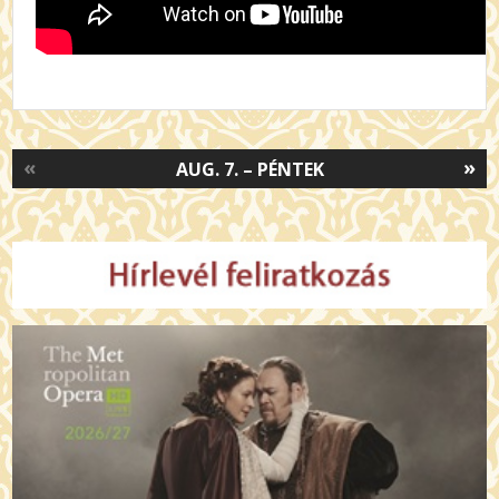
«
»
AUG. 7. – PÉNTEK