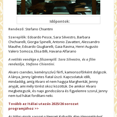
Időpontok:
Rendező:
Stefano Chiantini
Szereplők:
E
doardo
Pesce
, Sara
Silvestro
, Barbara
Chichiarelli
,
Giorgia
Spinelli
, Antonio
Zavatteri
, Alessandro
Mauthe
,
Edoardo
Giugliarelli
, Gaia
Ravina
, Henri
Augusto
Valero
Somoza,
Elisa
Billi
,
Havana
Alfarano
A vetítés vendége a főszereplő: Sara Silvestro, és a film
rendezője, Stefano Chiantini.
Alvaro csendes, keményszívű férfi, kamionsofőrként dolgozik.
A lánya, Jenny ígéretes fiatal úszó. Kapcsolatuk idilli,
mindaddig, amíg Alvaro el nem hagyja Margheritát, Jenny
anyját, ami mély törést okoz közöttük. De amikor Alvaro
megbetegszik, és napi gondozásra és figyelemre szorul, Jenny
nem tud hátat fordítani neki.
Tovább az Itáliai utazás 2025/26 sorozat
programjához
>>
Az Itáliai utazás sorozat a Nemzeti Kulturális Alap támogatásával