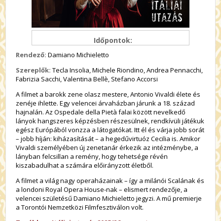
Időpontok:
Rendező:
Damiano Michieletto
Szereplők:
Tecla Insolia, Michele Riondino, Andrea Pennacchi,
Fabrizia Sacchi, Valentina Bellè, Stefano Accorsi
A filmet a barokk zene olasz mestere, Antonio Vivaldi élete és
zenéje ihlette. Egy velencei árvaházban járunk a 18. század
hajnalán. Az Ospedale della Pietà falai között nevelkedő
lányok hangszeres képzésben részesülnek, rendkívüli játékuk
egész Európából vonzza a látogatókat. Itt él és várja jobb sorát
– jobb híján: kiházasítását – a hegedűvirtuóz Cecilia is. Amikor
Vivaldi személyében új zenetanár érkezik az intézménybe, a
lányban felcsillan a remény, hogy tehetsége révén
kiszabadulhat a számára előirányzott életből.
A filmet a világ nagy operaházainak – így a milánói Scalának és
a londoni Royal Opera House-nak – elismert rendezője, a
velencei születésű Damiano Michieletto jegyzi. A mű premierje
a Torontói Nemzetközi Filmfesztiválon volt.