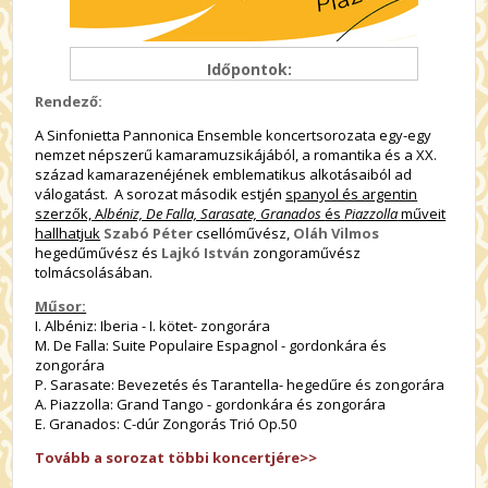
Időpontok:
Rendező:
A Sinfonietta Pannonica Ensemble koncertsorozata egy-egy
nemzet népszerű kamaramuzsikájából, a romantika és a XX.
század kamarazenéjének emblematikus alkotásaiból ad
válogatást. A sorozat második estjén
spanyol és argentin
szerzők, A
lbéniz, De Falla, Sarasate, Granados
és
Piazzolla
műveit
hallhatjuk
Szabó Péter
csellóművész,
Oláh Vilmos
hegedűművész és
Lajkó István
zongoraművész
tolmácsolásában.
Műsor:
I. Albéniz: Iberia - I. kötet- zongorára
M. De Falla: Suite Populaire Espagnol - gordonkára és
zongorára
P. Sarasate: Bevezetés és Tarantella- hegedűre és zongorára
A. Piazzolla: Grand Tango - gordonkára és zongorára
E. Granados: C-dúr Zongorás Trió Op.50
Tovább a sorozat többi koncertjére>>