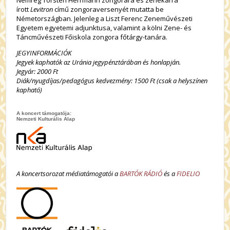
Nemrég Torsten Herrmann zongorára és zenekarra
írott
Levitron
című zongoraversenyét mutatta be
Németországban. Jelenleg a Liszt Ferenc Zeneművészeti
Egyetem egyetemi adjunktusa, valamint a kölni Zene- és
Táncművészeti Főiskola zongora főtárgy-tanára.
JEGYINFORMÁCIÓK
Jegyek kaphatók az Uránia jegypénztárában és honlapján.
Jegyár: 2000 Ft
Diák/nyugdíjas/pedagógus kedvezmény: 1500 Ft (csak a helyszínen
kapható)
A koncert támogatója:
Nemzeti Kulturális Alap
A koncertsorozat médiatámogatói a
BARTÓK RÁDIÓ
és a
FIDELIO