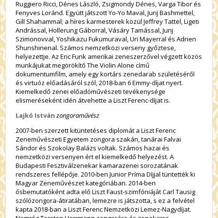
Ruggiero Ricci, Dénes László, Zsigmondy Dénes, Varga Tibor és
Fenyves Loránd. Együtt játszott Yo-Yo Maval, Jurij Bashmettel,
Gill Shahammal; a híres karmesterek közül Jeffrey Tattel, Ligeti
Andrással, Hollerung Gáborral, Vásáry Tamással, Jurij
Szimonovval, Yoshikazu Fukumuraval, Uri Mayerral és Adrien
Shunshinenal. Számos nemzetközi verseny győztese,
helyezettje. Az Eric Funk amerikai zeneszerzővel végzett közös
munkájukat megörökítő The Violin Alone című
dokumentumfilm, amely egy kortárs zenedarab születéséről
és virtuóz előadásáról szól, 2018-ban 6 Emmy-díjat nyert.
Kiemelkedő zenei előadóművészeti tevékenysége
elismeréseként idén átvehette a Liszt Ferenc-díjat is.
Lajkó István
zongoraművész
2007-ben szerzett kitüntetéses diplomát a Liszt Ferenc
Zeneművészeti Egyetem zongora szakán, tanárai Falvai
Sándor és Szokolay Balázs voltak. Számos hazai és
nemzetközi versenyen ért el kiemelkedő helyezést. A
Budapesti Fesztiválzenekar kamarazenei sorozatának
rendszeres fellépője. 2010-ben Junior Príma Díjjal tüntették ki
Magyar Zeneművészet kategóriában. 2014-ben
ősbemutatóként adta elő Liszt Faust-szimfóniáját Carl Tausig
szólózongora-átiratában, lemezre is játszotta, s ez a felvétel
kapta 2018-ban a Liszt Ferenc Nemzetközi Lemez-Nagydíjat.