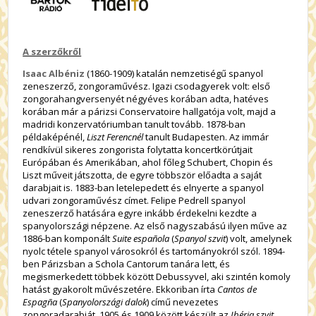
A szerzőkről
Isaac Albéniz
(1860-1909) katalán nemzetiségű spanyol
zeneszerző, zongoraművész. Igazi csodagyerek volt: első
zongorahangversenyét négyéves korában adta, hatéves
korában már a párizsi Conservatoire hallgatója volt, majd a
madridi konzervatóriumban tanult tovább. 1878-ban
példaképénél,
Liszt Ferencnél
tanult Budapesten. Az immár
rendkívül sikeres zongorista folytatta koncertkörútjait
Európában és Amerikában, ahol főleg Schubert, Chopin és
Liszt műveit játszotta, de egyre többször előadta a saját
darabjait is. 1883-ban letelepedett és elnyerte a spanyol
udvari zongoraművész címet. Felipe Pedrell spanyol
zeneszerző hatására egyre inkább érdekelni kezdte a
spanyolországi népzene. Az első nagyszabású ilyen műve az
1886-ban komponált
Suite española
(
Spanyol szvit
) volt, amelynek
nyolc tétele spanyol városokról és tartományokról szól. 1894-
ben Párizsban a Schola Cantorum tanára lett, és
megismerkedett többek között Debussyvel, aki szintén komoly
hatást gyakorolt művészetére. Ekkoriban írta
Cantos de
Espagña
(
Spanyolországi dalok
) című nevezetes
zongoradarabját. 1905 és 1909 között készült az
Ibéria szvit