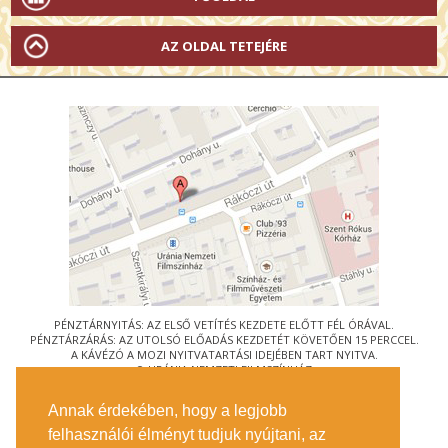
AZ OLDAL TETEJÉRE
PÉNZTÁRNYITÁS: AZ ELSŐ VETÍTÉS KEZDETE ELŐTT FÉL ÓRÁVAL.
PÉNZTÁRZÁRÁS: AZ UTOLSÓ ELŐADÁS KEZDETÉT KÖVETŐEN 15 PERCCEL.
A KÁVÉZÓ A MOZI NYITVATARTÁSI IDEJÉBEN TART NYITVA.
© URÁNIA NEMZETI FILMSZÍNHÁZ
AZ
ART-MOZI EGYESÜLET
TAGMOZIJA
Annak érdekében, hogy a legjobb
1088 BUDAPEST, RÁKÓCZI ÚT 21.
felhasználói élményt tudjuk nyújtani, az