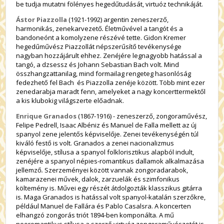
be tudja mutatni fölényes hegedűtudását, virtuóz technikáját.
Ástor Piazzolla
(1921-1992) argentin zeneszerző,
harmonikás, zenekarvezető
.
Életművével a tangót és a
bandoneónt a komolyzene részévé tette. Gidon Kremer
hegedűművész Piazzollát népszerűsítő tevékenysége
nagyban hozzájárult ehhez. Zenéjére legnagyobb hatással a
tangó, a dzsessz és Johann Sebastian Bach volt. Mind
összhangzattanilag, mind formailag rengeteg hasonlóság
fedezhető fel Bach és Piazzolla zenéje között. Több mint ezer
zenedarabja maradt fenn, amelyeket a nagy koncerttermektől
a kis klubokig világszerte előadnak.
Enrique Granados
(1867-1916) - zeneszerző, zongoraművész,
Felipe Pedrell, Isaac Albéniz és Manuel de Falla mellett az új
spanyol zene jelentős képviselője. Zenei tevékenységén túl
kiváló festő is volt. Granados a zenei nacionalizmus
képviselője, stílusa a spanyol folklorisztikus alapból indult,
zenéjére a spanyol népies-romantikus dallamok alkalmazása
jellemző
.
Szerzeményei között vannak zongoradarabok,
kamarazenei művek, dalok, zarzuelák és szimfonikus
költemény is. Művei egy részét átdolgozták klasszikus gitárra
is. Maga Granados is hatással volt spanyol-katalán szerzőkre,
például Manuel de Fallára és Pablo Casalsra. A koncerten
elhangzó zongorás triót 1894-ben komponálta. A mű