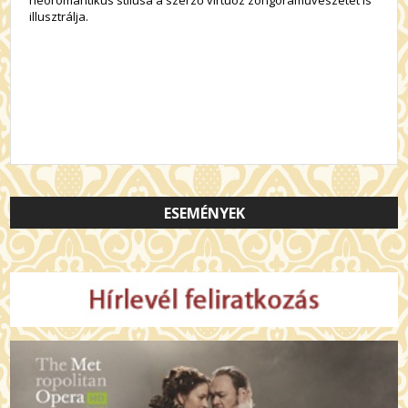
neoromantikus stílusa a szerző virtuóz zongoraművészetét is
illusztrálja.
ESEMÉNYEK