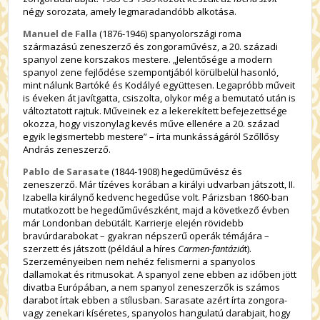
négy sorozata, amely legmaradandóbb alkotása.
Manuel de Falla
(1876-1946) spanyolországi roma
származású zeneszerző és zongoraművész, a 20. századi
spanyol zene korszakos mestere. „Jelentősége a modern
spanyol zene fejlődése szempontjából körülbelül hasonló,
mint nálunk Bartóké és Kodályé együttesen. Legapróbb műveit
is éveken át javítgatta, csiszolta, olykor még a bemutató után is
változtatott rajtuk. Műveinek ez a lekerekített befejezettsége
okozza, hogy viszonylag kevés műve ellenére a 20. század
egyik legismertebb mestere” – írta munkásságáról Szőllősy
András zeneszerző.
Pablo de Sarasate
(1844-1908) hegedűművész és
zeneszerző. Már tízéves korában a királyi udvarban játszott, II.
Izabella királynő kedvenc hegedűse volt. Párizsban 1860-ban
mutatkozott be hegedűművészként, majd a következő évben
már Londonban debütált. Karrierje elején rövidebb
bravúrdarabokat – gyakran népszerű operák témájára –
szerzett és játszott (például a híres
Carmen-fantáziá
t).
Szerzeményeiben nem nehéz felismerni a spanyolos
dallamokat és ritmusokat. A spanyol zene ebben az időben jött
divatba Európában, a nem spanyol zeneszerzők is számos
darabot írtak ebben a stílusban. Sarasate azért írta zongora-
vagy zenekari kíséretes, spanyolos hangulatú darabjait, hogy