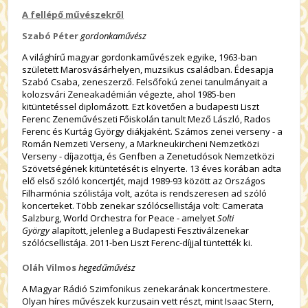
A fellépő művészekről
Szabó Péter
gordonkaművész
A világhírű magyar gordonkaművészek egyike, 1963-ban
született Marosvásárhelyen, muzsikus családban. Édesapja
Szabó Csaba, zeneszerző. Felsőfokú zenei tanulmányait a
kolozsvári Zeneakadémián végezte, ahol 1985-ben
kitüntetéssel diplomázott. Ezt követően a budapesti Liszt
Ferenc Zeneművészeti Főiskolán tanult Mező László, Rados
Ferenc és Kurtág György diákjaként. Számos zenei verseny - a
Román Nemzeti Verseny, a Markneukircheni Nemzetközi
Verseny - díjazottja, és Genfben a Zenetudósok Nemzetközi
Szövetségének kitüntetését is elnyerte. 13 éves korában adta
elő első szóló koncertjét, majd 1989-93 között az Országos
Filharmónia szólistája volt, azóta is rendszeresen ad szóló
koncerteket. Több zenekar szólócsellistája volt: Camerata
Salzburg, World Orchestra for Peace - amelyet
Solti
György
alapított, jelenleg a Budapesti Fesztiválzenekar
szólócsellistája. 2011-ben Liszt Ferenc-díjjal tüntették ki.
Oláh Vilmos
hegedűművész
A Magyar Rádió Szimfonikus zenekarának koncertmestere.
Olyan híres művészek kurzusain vett részt, mint Isaac Stern,