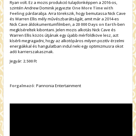
Ryan volt. Ez a mozis produkció tulajdonképpen a 2016-os,
szintén Andrew Dominik jegyezte
One More Time with
Feeling
párdarabja. Arra törekszik, hogy bemutassa Nick Cave
és Warren Ellis mély művészbarátságát, amit már a 2014-es
Nick Cave áldokumentumfilmben, a
20 000 Days on Earth
-ben
megkíséreltek kibontani. Jelen mozis alkotás Nick Cave és
Warren Ellis közös útjának egy újabb mérföldköve lesz, azt
kísérli megragadni, hogy az alkotópáros milyen pozitív érzelmi
energiákkal és hangulatban indul neki egy optimizmusra okot
adó karrierszakasznak.
Jegyár:
2.500
Ft
Forgalmazó:
Pannonia Entertainment