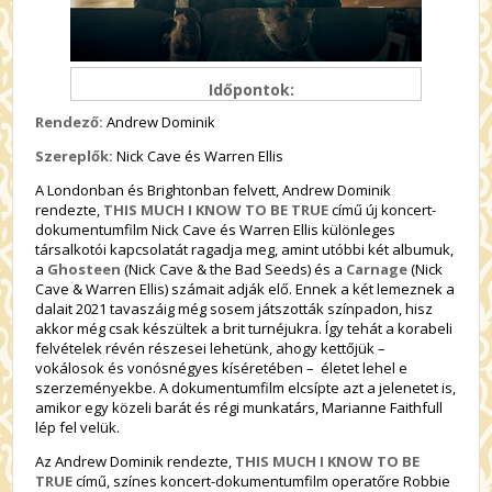
Időpontok:
Rendező:
Andrew Dominik
Szereplők:
Nick Cave és Warren Ellis
A Londonban és Brightonban felvett, Andrew Dominik
rendezte,
THIS MUCH I KNOW TO BE TRUE
című új koncert-
dokumentumfilm Nick Cave és Warren Ellis különleges
társalkotói kapcsolatát ragadja meg, amint utóbbi két albumuk,
a
Ghosteen
(Nick Cave & the Bad Seeds) és a
Carnage
(Nick
Cave & Warren Ellis) számait adják elő. Ennek a két lemeznek a
dalait 2021 tavaszáig még sosem játszották színpadon, hisz
akkor még csak készültek a brit turnéjukra. Így tehát a korabeli
felvételek révén részesei lehetünk, ahogy kettőjük –
vokálosok és vonósnégyes kíséretében – életet lehel e
szerzeményekbe. A dokumentumfilm elcsípte azt a jelenetet is,
amikor egy közeli barát és régi munkatárs, Marianne Faithfull
lép fel velük.
Az Andrew Dominik rendezte,
THIS MUCH I KNOW TO BE
TRUE
című, színes koncert-dokumentumfilm operatőre Robbie