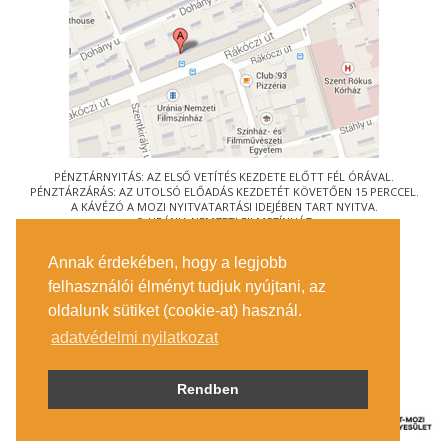
PÉNZTÁRNYITÁS: AZ ELSŐ VETÍTÉS KEZDETE ELŐTT FÉL ÓRÁVAL.
PÉNZTÁRZÁRÁS: AZ UTOLSÓ ELŐADÁS KEZDETÉT KÖVETŐEN 15 PERCCEL.
A KÁVÉZÓ A MOZI NYITVATARTÁSI IDEJÉBEN TART NYITVA.
© URÁNIA NEMZETI FILMSZÍNHÁZ
AZ
ART-MOZI EGYESÜLET
TAGMOZIJA
Annak érdekében, hogy a legjobb
1088 BUDAPEST, RÁKÓCZI ÚT 21.
felhasználói élményt tudjuk nyújtani, az
MEGKÖZELÍTÉS
oldalunk sütiket (cookie-at) használ.
JEGYINFORMÁCIÓ
ÍRJON NEKÜNK!
adatvédelmi nyilatkozat
KÖZÉRDEKŰ ADATOK
SAJTÓ
ADATVÉDELMI TÁJÉKOZTATÓ
Rendben