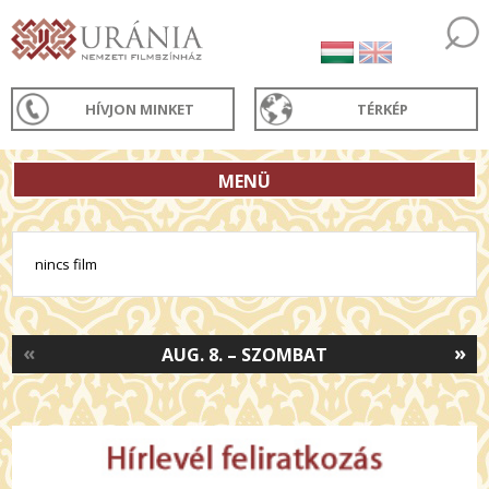
HÍVJON MINKET
TÉRKÉP
MENÜ
nincs film
«
»
AUG. 8. – SZOMBAT