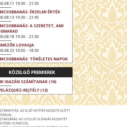
6.08.11 19:30 - 21:30
LMCSOBBANÁS: ÉRZELMI ÉRTÉK
6.08.13 19:30 - 21:45
LMCSOBBANÁS: A SZERETET, AMI
EGMARAD
6.08.18 19:30 - 21:30
GMEZŐK LOVAGJA
6.08.23 16:00 - 18:30
LMCSOBBANÁS: TÖKÉLETES NAPOK
6.08.25 19:30 - 21:45
KÖZELGŐ PREMIEREK
LMCSOBBANÁS: IFJÚSÁG
6.08.27 19:30 - 21:30
IK IGAZÁN SZÁMÍTANAK (16)
HIBITION ON SCREEN: VINCENT
VELÁZQUEZ-REJTÉLY (12)
N GOGH - ÚJ LÁTÁSMÓD
6.08.30 11:00 - 12:30
 LIVE / DAVID IRELAND: THE FIFTH
ZTÁRNYITÁS: AZ ELSŐ VETÍTÉS KEZDETE ELŐTT
EP
 ÓRÁVAL.
6.09.01 19:00 - 21:00
ZTÁRZÁRÁS: AZ UTOLSÓ ELŐADÁS KEZDETÉT
ETŐEN 15 PERCCEL.
RLIN ELESTE