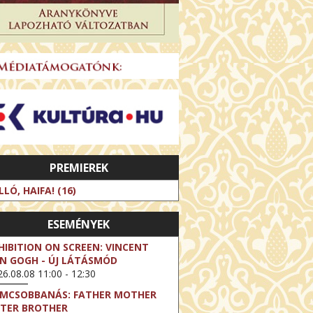
PREMIEREK
LLÓ, HAIFA! (16)
ESEMÉNYEK
HIBITION ON SCREEN: VINCENT
N GOGH - ÚJ LÁTÁSMÓD
6.08.08 11:00 - 12:30
LMCSOBBANÁS: FATHER MOTHER
STER BROTHER