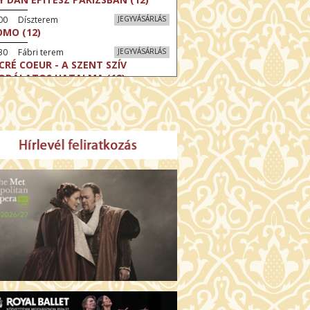
:00 Díszterem
JEGYVÁSÁRLÁS
MO (12)
30 Fábri terem
JEGYVÁSÁRLÁS
CRÉ COEUR - A SZENT SZÍV
ODÁLATOS HATALMA (12)
30 Törőcsik Mari terem
JEGYVÁSÁRLÁS
ERELMEM, MAROKKÓ (16)
:30 Csortos terem
JEGYVÁSÁRLÁS
HÁCS – VILÁGOK HARCA (12)
:00 Díszterem
JEGYVÁSÁRLÁS
ÜSSZEIA (16)
:30 Csortos terem
JEGYVÁSÁRLÁS
GHÍVÁS (16)
30 Fábri terem
JEGYVÁSÁRLÁS
SERŰ KARÁCSONY (16)
00 Törőcsik Mari terem
JEGYVÁSÁRLÁS
 IDEGEN (16)