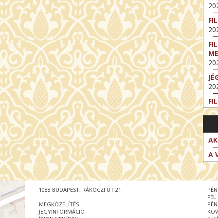
202
FI
202
FI
M
202
JÉ
202
FI
202
FI
202
AK
EX
A 
VA
202
NT
1088 BUDAPEST, RÁKÓCZI ÚT 21.
PÉN
ST
FÉL
202
MEGKÖZELÍTÉS
PÉN
JEGYINFORMÁCIÓ
KÖV
BE