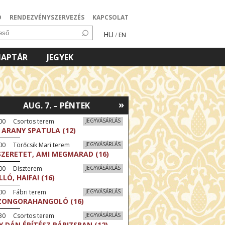
Ó
RENDEZVÉNYSZERVEZÉS
KAPCSOLAT
HU
/
EN
NAPTÁR
JEGYEK
»
AUG. 7. – PÉNTEK
:00 Csortos terem
JEGYVÁSÁRLÁS
 ARANY SPATULA (12)
00 Törőcsik Mari terem
JEGYVÁSÁRLÁS
SZERETET, AMI MEGMARAD (16)
:00 Díszterem
JEGYVÁSÁRLÁS
LLÓ, HAIFA! (16)
00 Fábri terem
JEGYVÁSÁRLÁS
ZONGORAHANGOLÓ (16)
:30 Csortos terem
JEGYVÁSÁRLÁS
Y DÁN ÉPÍTÉSZ PÁRIZSBAN (12)