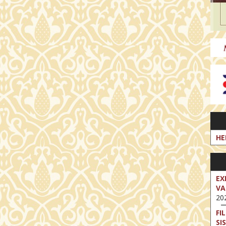
HE
EX
VA
202
FI
SI