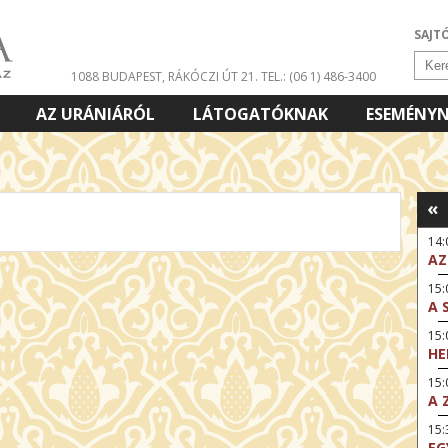
SAJT
1088 BUDAPEST, RÁKÓCZI ÚT 21.
TEL.: (06 1) 486-3400
AZ URÁNIÁRÓL
LÁTOGATÓKNAK
ESEMÉNY
«
14
AZ
15:
A 
15
HE
15:
A 
15
EG