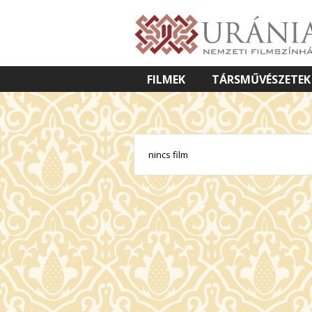
FILMEK
TÁRSMŰVÉSZETEK
VETÍTETT KÉPES ELŐADÁSOK
nincs film