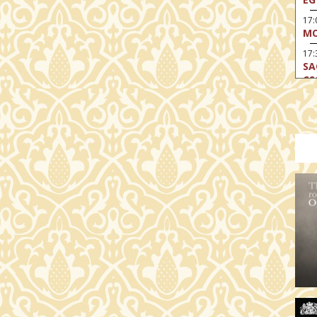
17
MO
17:
SA
CS
17:
SZ
17
MO
19
OD
19
ME
19:
KE
20:
AZ