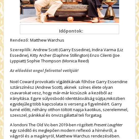
Időpontok:
Rendező:
Matthew Warchus
Szereplők:
Andrew Scott (Garry Essedine), Indira Varma (Liz
Essedine), Kitty Archer (Daphne Stillington) Enzo Cilenti (Joe
Lyppiatt) Sophie Thompson (Monica Reed)
Az előadást angol felirattal vetítjük!
Noël Coward provokatív vígjátékának főhőse Garry Essendine
sztárszínész (Andrew Scott), akinek színes élete olyan
csavarokat vesz, hogy már-már kicsúszik a kezéből az
irányítása. Egyre súlyosbodó identitásválság sújtja,miközben
egyidejűleg több kapcsolata is verseng a figyelméért. Garry
turné előtti, néhány otthon töltött napja kaotikus, szerelemmel,
szexszel, pánikkal és önvizsgálattal teli forgatag.
A londoni The Old Vic-ben 2019-ben rögzített
Present Laughter
egy szédítő és meglepően modern reflexió a hírnévről, a
vágyról és a magányról, Matthew Warchus rendezésében.