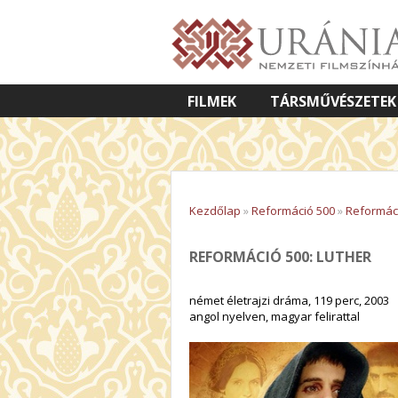
FILMEK
TÁRSMŰVÉSZETEK
VETÍTETT KÉPES ELŐADÁSOK
Kezdőlap
»
Reformáció 500
»
Reformáci
REFORMÁCIÓ 500: LUTHER
német életrajzi dráma, 119 perc, 2003
angol nyelven, magyar felirattal