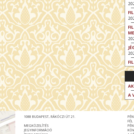
202
FI
202
FI
M
202
JÉ
202
FI
202
FI
202
AK
EX
A 
VA
202
NT
1088 BUDAPEST, RÁKÓCZI ÚT 21.
PÉN
ST
FÉL
202
MEGKÖZELÍTÉS
PÉN
JEGYINFORMÁCIÓ
KÖV
BE