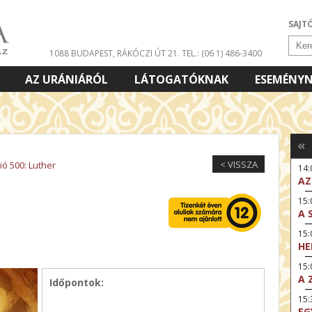
SAJT
1088 BUDAPEST, RÁKÓCZI ÚT 21.
TEL.: (06 1) 486-3400
AZ URÁNIÁRÓL
LÁTOGATÓKNAK
ESEMÉNY
«
< VISSZA
ó 500: Luther
14
AZ
15:
A 
15
HE
15:
A 
Időpontok:
15
EG