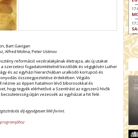
17
MO
17:
SA
CS
17:
n, Bart Gavigan
SZ
z, Alfred Molina, Peter Ustinov
17
resztény reformáció vezéralakjának életrajza, aki új utakat
MO
et a szerzetesi fogadalomtételnél kezdődik és végigkíséri Luther
vágy és az egyházi hierarchiában uralkodó korrupció és
19
szonyodás összeegyeztetése érdekében. Végülis
OD
ll néznie az éppen hatalmon lévő bíborosokkal és
19
ket, hogy tegyék elérhetővé a Szentírást az egyszerű hívők
ME
becsületesség útján vezessék az egyházat a hit felé.
19:
KE
egisztrációs díj egységesen
500 forint.
20:
AZ
s programjához