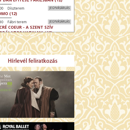
:00 Díszterem
JEGYVÁSÁRLÁS
MO (12)
30 Fábri terem
JEGYVÁSÁRLÁS
CRÉ COEUR - A SZENT SZÍV
ODÁLATOS HATALMA (12)
30 Törőcsik Mari terem
JEGYVÁSÁRLÁS
ERELMEM, MAROKKÓ (16)
:30 Csortos terem
JEGYVÁSÁRLÁS
HÁCS – VILÁGOK HARCA (12)
:00 Díszterem
JEGYVÁSÁRLÁS
ÜSSZEIA (16)
:30 Csortos terem
JEGYVÁSÁRLÁS
GHÍVÁS (16)
30 Fábri terem
JEGYVÁSÁRLÁS
SERŰ KARÁCSONY (16)
00 Törőcsik Mari terem
JEGYVÁSÁRLÁS
 IDEGEN (16)