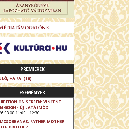
PREMIEREK
LLÓ, HAIFA! (16)
ESEMÉNYEK
HIBITION ON SCREEN: VINCENT
N GOGH - ÚJ LÁTÁSMÓD
6.08.08 11:00 - 12:30
LMCSOBBANÁS: FATHER MOTHER
STER BROTHER