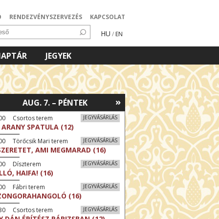
Ó
RENDEZVÉNYSZERVEZÉS
KAPCSOLAT
HU
/
EN
NAPTÁR
JEGYEK
»
AUG. 7. – PÉNTEK
:00 Csortos terem
JEGYVÁSÁRLÁS
 ARANY SPATULA (12)
00 Törőcsik Mari terem
JEGYVÁSÁRLÁS
SZERETET, AMI MEGMARAD (16)
:00 Díszterem
JEGYVÁSÁRLÁS
LLÓ, HAIFA! (16)
00 Fábri terem
JEGYVÁSÁRLÁS
ZONGORAHANGOLÓ (16)
:30 Csortos terem
JEGYVÁSÁRLÁS
Y DÁN ÉPÍTÉSZ PÁRIZSBAN (12)