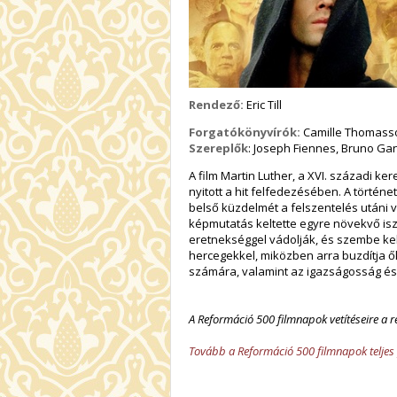
Rendező:
Eric Till
Forgatókönyvírók:
Camille Thomasso
Szereplők
: Joseph Fiennes, Bruno Gan
A film Martin Luther, a XVI. századi ke
nyitott a hit felfedezésében. A történ
belső küzdelmét a felszentelés utáni 
képmutatás keltette egyre növekvő i
eretnekséggel vádolják, és szembe ke
hercegekkel, miközben arra buzdítja ő
számára, valamint az igazságosság és 
A Reformáció 500 filmnapok vetítéseire a r
Tovább a Reformáció 500 filmnapok telje