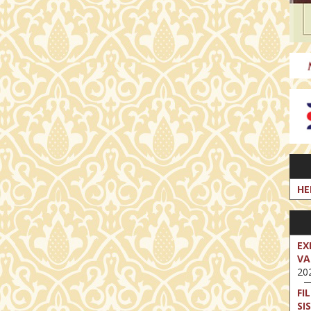
HE
EX
VA
202
FI
SI