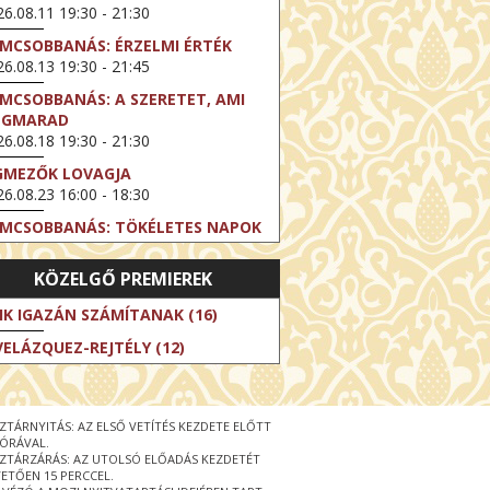
6.08.11 19:30 - 21:30
LMCSOBBANÁS: ÉRZELMI ÉRTÉK
6.08.13 19:30 - 21:45
LMCSOBBANÁS: A SZERETET, AMI
EGMARAD
6.08.18 19:30 - 21:30
GMEZŐK LOVAGJA
6.08.23 16:00 - 18:30
LMCSOBBANÁS: TÖKÉLETES NAPOK
6.08.25 19:30 - 21:45
KÖZELGŐ PREMIEREK
LMCSOBBANÁS: IFJÚSÁG
6.08.27 19:30 - 21:30
IK IGAZÁN SZÁMÍTANAK (16)
HIBITION ON SCREEN: VINCENT
VELÁZQUEZ-REJTÉLY (12)
N GOGH - ÚJ LÁTÁSMÓD
6.08.30 11:00 - 12:30
 LIVE / DAVID IRELAND: THE FIFTH
ZTÁRNYITÁS: AZ ELSŐ VETÍTÉS KEZDETE ELŐTT
EP
 ÓRÁVAL.
6.09.01 19:00 - 21:00
ZTÁRZÁRÁS: AZ UTOLSÓ ELŐADÁS KEZDETÉT
ETŐEN 15 PERCCEL.
RLIN ELESTE