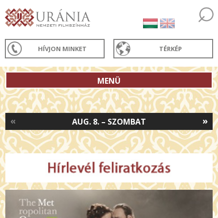
HÍVJON MINKET
TÉRKÉP
MENÜ
«
»
AUG. 8. – SZOMBAT