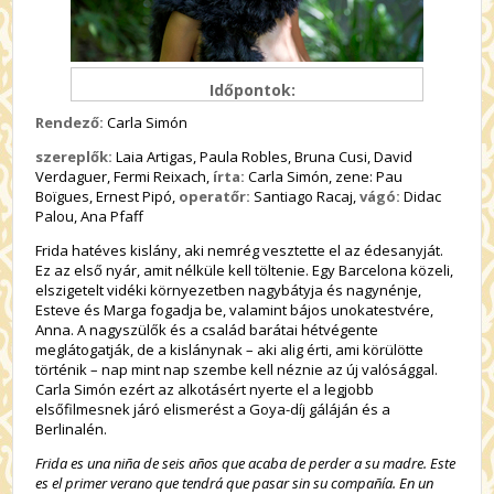
Időpontok:
Rendező:
Carla Simón
szereplők:
Laia Artigas, Paula Robles, Bruna Cusi, David
Verdaguer, Fermi Reixach,
írta:
Carla Simón, zene: Pau
Boïgues, Ernest Pipó,
operatőr:
Santiago Racaj,
vágó:
Didac
Palou, Ana Pfaff
Frida hatéves kislány, aki nemrég vesztette el az édesanyját.
Ez az első nyár, amit nélküle kell töltenie. Egy Barcelona közeli,
elszigetelt vidéki környezetben nagybátyja és nagynénje,
Esteve és Marga fogadja be, valamint bájos unokatestvére,
Anna. A nagyszülők és a család barátai hétvégente
meglátogatják, de a kislánynak – aki alig érti, ami körülötte
történik – nap mint nap szembe kell néznie az új valósággal.
Carla Simón ezért az alkotásért nyerte el a legjobb
elsőfilmesnek járó elismerést a Goya-díj gáláján és a
Berlinalén.
Frida es una niña de seis años que acaba de perder a su madre. Este
es el primer verano que tendrá que pasar sin su compañía. En un