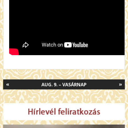
«
»
AUG. 9. – VASÁRNAP