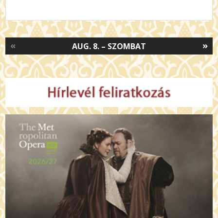
«
»
AUG. 8. – SZOMBAT