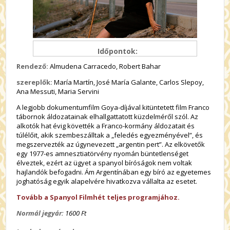
Időpontok:
Rendező:
Almudena Carracedo, Robert Bahar
szereplők:
María Martín, José María Galante, Carlos Slepoy,
Ana Messuti, Maria Servini
A legjobb dokumentumfilm Goya-díjával kitüntetett film Franco
tábornok áldozatainak elhallgattatott küzdelméről szól. Az
alkotók hat évig követték a Franco-kormány áldozatait és
túlélőit, akik szembeszálltak a „feledés egyezményével”, és
megszervezték az úgynevezett „argentin pert”. Az elkövetők
egy 1977-es amnesztiatörvény nyomán büntetlenséget
élveztek, ezért az ügyet a spanyol bíróságok nem voltak
hajlandók befogadni. Ám Argentínában egy bíró az egyetemes
joghatóság egyik alapelvére hivatkozva vállalta az esetet.
Tovább a Spanyol Filmhét teljes programjához.
Normál jegyár:
1600 Ft