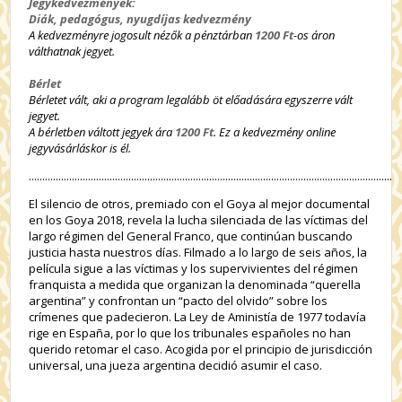
Jegykedvezmények:
Diák, pedagógus, nyugdíjas kedvezmény
A kedvezményre jogosult nézők a pénztárban
1200 Ft
-os áron
válthatnak jegyet.
Bérlet
Bérletet vált, aki a program legalább öt előadására egyszerre vált
jegyet.
A bérletben váltott jegyek ára
1200 Ft
. Ez a kedvezmény online
jegyvásárláskor is él.
..........................................................................................................................................
El silencio de otros, premiado con el Goya al mejor documental
en los Goya 2018, revela la lucha silenciada de las víctimas del
largo régimen del General Franco, que continúan buscando
justicia hasta nuestros días. Filmado a lo largo de seis años, la
película sigue a las víctimas y los supervivientes del régimen
franquista a medida que organizan la denominada “querella
argentina” y confrontan un “pacto del olvido” sobre los
crímenes que padecieron. La Ley de Aministía de 1977 todavía
rige en España, por lo que los tribunales españoles no han
querido retomar el caso. Acogida por el principio de jurisdicción
universal, una jueza argentina decidió asumir el caso.