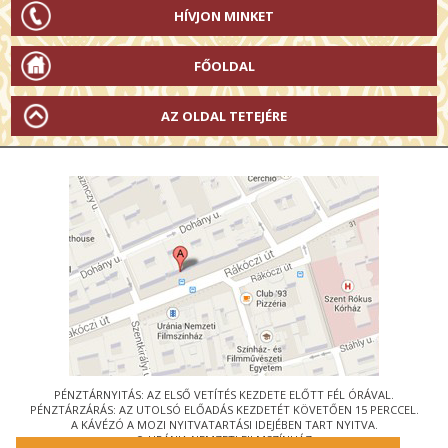
HÍVJON MINKET
FŐOLDAL
AZ OLDAL TETEJÉRE
PÉNZTÁRNYITÁS: AZ ELSŐ VETÍTÉS KEZDETE ELŐTT FÉL ÓRÁVAL.
PÉNZTÁRZÁRÁS: AZ UTOLSÓ ELŐADÁS KEZDETÉT KÖVETŐEN 15 PERCCEL.
A KÁVÉZÓ A MOZI NYITVATARTÁSI IDEJÉBEN TART NYITVA.
© URÁNIA NEMZETI FILMSZÍNHÁZ