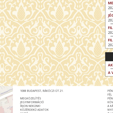
M
202
JÉ
202
FI
202
FI
202
EX
VA
202
AK
NT
A 
ST
202
BE
1088 BUDAPEST, RÁKÓCZI ÚT 21.
PÉN
202
FÉL
MEGKÖZELÍTÉS
PÉN
NT
JEGYINFORMÁCIÓ
KÖV
IM
ÍRJON NEKÜNK!
A K
202
KÖZÉRDEKŰ ADATOK
NYI