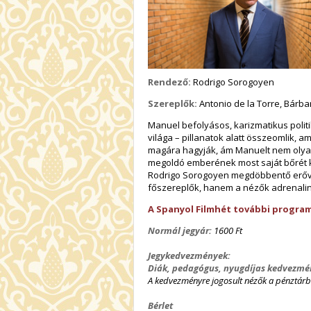
Rendező:
Rodrigo Sorogoyen
Szereplők:
Antonio de la Torre, Bárb
Manuel befolyásos, karizmatikus politi
világa – pillanatok alatt összeomlik, 
magára hagyják, ám Manuelt nem olyan 
megoldó emberének most saját bőrét ke
Rodrigo Sorogoyen megdöbbentő erővel
főszereplők, hanem a nézők adrenalins
A Spanyol Filmhét további program
Normál jegyár:
1600 Ft
Jegykedvezmények:
Diák, pedagógus, nyugdíjas kedvezmé
A kedvezményre jogosult nézők a pénztár
Bérlet