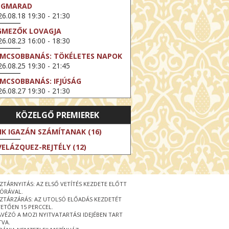
EGMARAD
6.08.18 19:30 - 21:30
GMEZŐK LOVAGJA
6.08.23 16:00 - 18:30
LMCSOBBANÁS: TÖKÉLETES NAPOK
6.08.25 19:30 - 21:45
LMCSOBBANÁS: IFJÚSÁG
6.08.27 19:30 - 21:30
HIBITION ON SCREEN: VINCENT
KÖZELGŐ PREMIEREK
N GOGH - ÚJ LÁTÁSMÓD
6.08.30 11:00 - 12:30
IK IGAZÁN SZÁMÍTANAK (16)
 LIVE / DAVID IRELAND: THE FIFTH
VELÁZQUEZ-REJTÉLY (12)
EP
6.09.01 19:00 - 21:00
RLIN ELESTE
ZTÁRNYITÁS: AZ ELSŐ VETÍTÉS KEZDETE ELŐTT
6.09.13 16:00 - 19:00
 ÓRÁVAL.
ZTÁRZÁRÁS: AZ UTOLSÓ ELŐADÁS KEZDETÉT
 LIVE / OSCAR WILDE: THE
ETŐEN 15 PERCCEL.
PORTANCE OF BEING EARNEST
ÁVÉZÓ A MOZI NYITVATARTÁSI IDEJÉBEN TART
6.09.22 19:00 - 22:00
TVA.