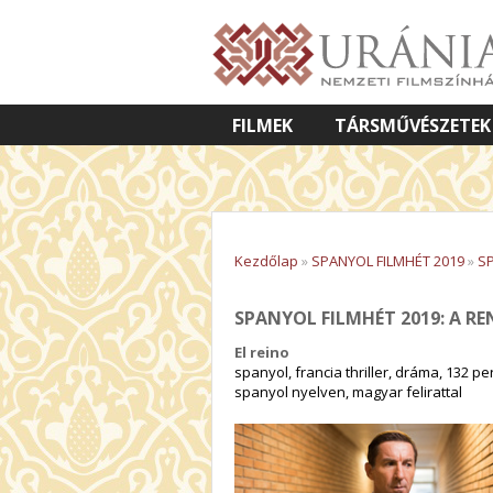
FILMEK
TÁRSMŰVÉSZETEK
VETÍTETT KÉPES ELŐADÁSOK
Kezdőlap
»
SPANYOL FILMHÉT 2019
»
SP
SPANYOL FILMHÉT 2019: A RE
El reino
spanyol, francia thriller, dráma, 132 pe
spanyol nyelven, magyar felirattal