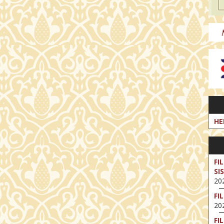
HE
FI
SI
202
FI
202
FI