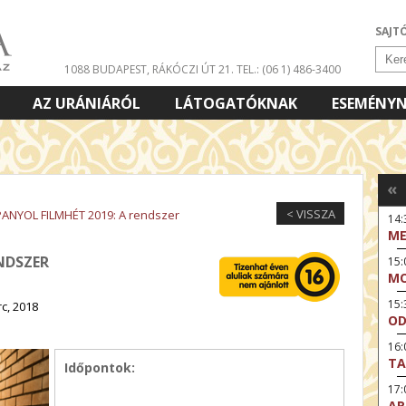
SAJT
1088 BUDAPEST, RÁKÓCZI ÚT 21.
TEL.: (06 1) 486-3400
AZ URÁNIÁRÓL
LÁTOGATÓKNAK
ESEMÉNY
«
< VISSZA
ANYOL FILMHÉT 2019: A rendszer
14:
ME
NDSZER
15
MO
15
rc, 2018
OD
16:
TA
Időpontok:
17
AR