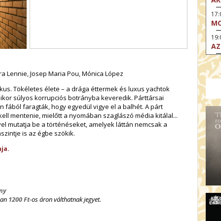
17:
MO
19:
AZ
19
ÁD
ara Lennie, Josep Maria Pou, Mónica López
19:
kus. Tökéletes élete – a drága éttermek és luxus yachtok
HO
amikor súlyos korrupciós botrányba keveredik. Párttársai
NÉ
fából faragták, hogy egyedül vigye el a balhét. A párt
ll mentenie, mielőtt a nyomában szaglászó média kitálal...
19
 mutatja be a történéseket, amelyek láttán nemcsak a
OD
zintje is az égbe szökik.
ja.
ny
ban
1200 Ft
-os áron válthatnak jegyet.