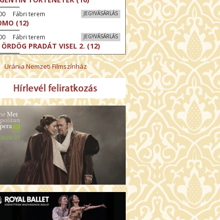
00 Fábri terem
JEGYVÁSÁRLÁS
MO (12)
00 Fábri terem
JEGYVÁSÁRLÁS
 ÖRDÖG PRADÁT VISEL 2. (12)
:00 Csortos terem
JEGYVÁSÁRLÁS
Uránia Nemzeti Filmszínház
ÁM ALMÁI (16)
00 Törőcsik Mari terem
JEGYVÁSÁRLÁS
GYAN TUDNÉK ÉLNI
LKÜLED? (12)
:00 Díszterem
JEGYVÁSÁRLÁS
ÜSSZEIA (16)