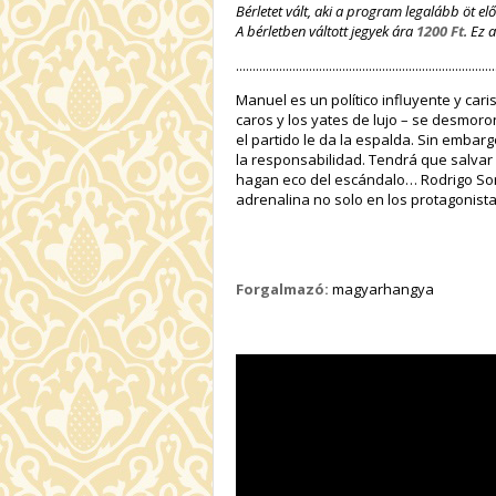
Bérletet vált, aki a program legalább öt el
A bérletben váltott jegyek ára
1200 Ft
. Ez 
..............................................................................
Manuel es un político influyente y cari
caros y los yates de lujo – se desmor
el partido le da la espalda. Sin embar
la responsabilidad. Tendrá que salvar
hagan eco del escándalo… Rodrigo Sor
adrenalina no solo en los protagonista
Forgalmazó:
magyarhangya