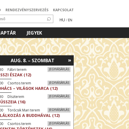
Ó
RENDEZVÉNYSZERVEZÉS
KAPCSOLAT
HU
/
EN
NAPTÁR
JEGYEK
»
AUG. 8. – SZOMBAT
30 Fábri terem
JEGYVÁSÁRLÁS
SSZI ÉSZAK (12)
:00 Csortos terem
JEGYVÁSÁRLÁS
HÁCS – VILÁGOK HARCA (12)
:30 Díszterem
JEGYVÁSÁRLÁS
ÜSSZEIA (16)
00 Törőcsik Mari terem
JEGYVÁSÁRLÁS
LÁLKOZÁS A BUDDHÁVAL (12)
:00 Csortos terem
JEGYVÁSÁRLÁS
GENTIN TÖRTÉNETEK (16)