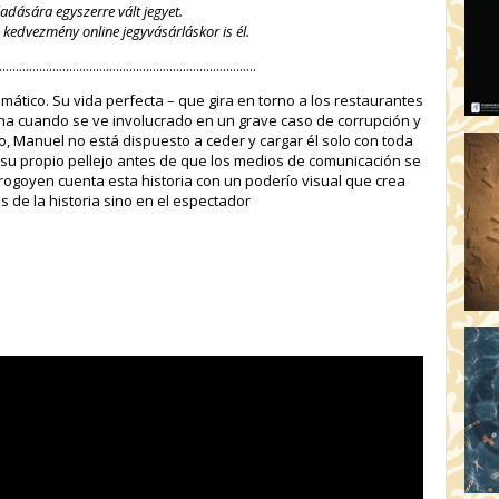
őadására egyszerre vált jegyet.
a kedvezmény online jegyvásárláskor is él.
.............................................................................
smático. Su vida perfecta – que gira en torno a los restaurantes
ona cuando se ve involucrado en un grave caso de corrupción y
go, Manuel no está dispuesto a ceder y cargar él solo con toda
 su propio pellejo antes de que los medios de comunicación se
ogoyen cuenta esta historia con un poderío visual que crea
s de la historia sino en el espectador