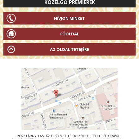
KÖZELGŐ PREMIEREK
HÍVJON MINKET
FŐOLDAL
AZ OLDAL TETEJÉRE
PÉNZTÁRNYITÁS: AZ ELSŐ VETÍTÉS KEZDETE ELŐTT FÉL ÓRÁVAL.