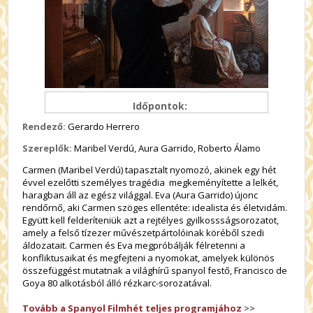
Időpontok:
Rendező:
Gerardo Herrero
Szereplők:
Maribel Verdú, Aura Garrido, Roberto Álamo
Carmen (Maribel Verdú) tapasztalt nyomozó, akinek egy hét
évvel ezelőtti személyes tragédia megkeményítette a lelkét,
haragban áll az egész világgal. Eva (Aura Garrido) újonc
rendőrnő, aki Carmen szöges ellentéte: idealista és életvidám.
Együtt kell felderíteniük azt a rejtélyes gyilkossságsorozatot,
amely a felső tízezer művészetpártolóinak köréből szedi
áldozatait. Carmen és Eva megpróbálják félretenni a
konfliktusaikat és megfejteni a nyomokat, amelyek különös
összefüggést mutatnak a világhírű spanyol festő, Francisco de
Goya 80 alkotásból álló rézkarc-sorozatával.
Tovább a Spanyol Filmhét teljes programjához
>>