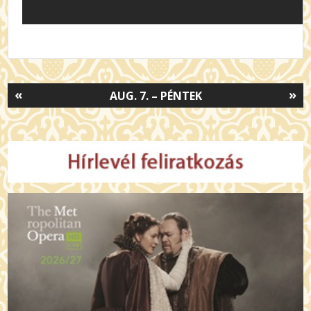
«
»
AUG. 7. – PÉNTEK