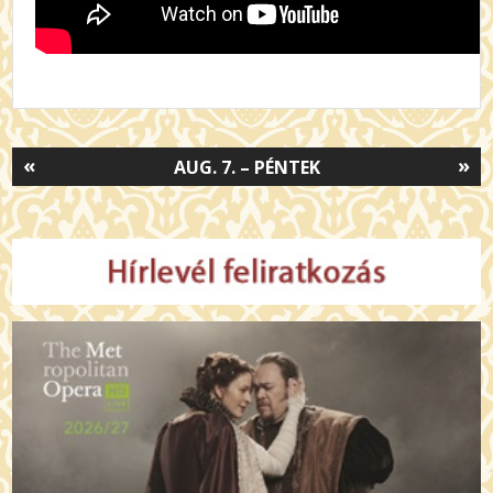
«
»
AUG. 7. – PÉNTEK