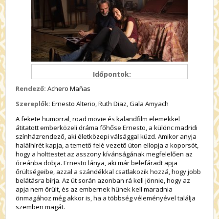
Időpontok:
Rendező:
Achero Mañas
Szereplők:
Ernesto Alterio, Ruth Diaz, Gala Amyach
A fekete humorral, road movie és kalandfilm elemekkel
átitatott emberközeli dráma főhőse Ernesto, a különc madridi
színházrendező, aki életközepi válsággal küzd. Amikor anyja
halálhírét kapja, a temető felé vezető úton ellopja a koporsót,
hogy a holttestet az asszony kívánságának megfelelően az
óceánba dobja. Ernesto lánya, aki már belefáradt apja
őrültségeibe, azzal a szándékkal csatlakozik hozzá, hogy jobb
belátásra bírja. Az út során azonban rá kell jönnie, hogy az
apja nem őrült, és az embernek hűnek kell maradnia
önmagához még akkor is, ha a többség véleményével találja
szemben magát.