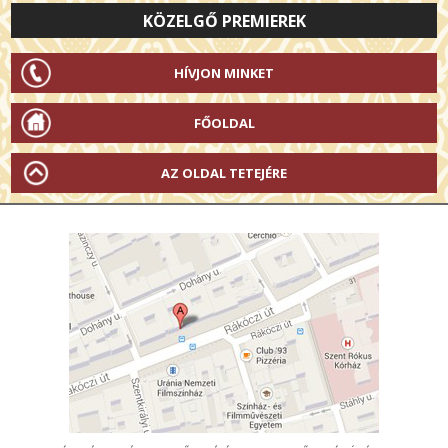
KÖZELGŐ PREMIEREK
HÍVJON MINKET
FŐOLDAL
AZ OLDAL TETEJÉRE