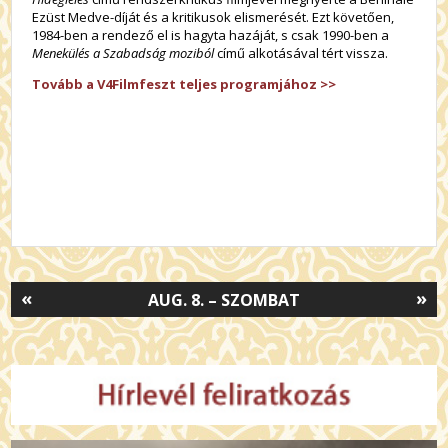
Ezüst Medve-díját és a kritikusok elismerését. Ezt követően,
1984-ben a rendező el is hagyta hazáját, s csak 1990-ben a
Menekülés a Szabadság moziból
című alkotásával tért vissza.
Tovább a V4Filmfeszt teljes programjához >>
«
»
AUG. 8. – SZOMBAT