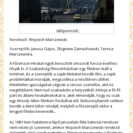
Időpontok:
Rendező:
Wojciech Marczewski
Szereplők
: Janusz Gajos, Zbigniew Zamachowski, Teresa
Marczewska
A Főcenzori Hivatal egyik beosztott cenzorát furcsa esethez
hívják ki. A Szabadság filmszínházban egy filmben leáll a
történet, és a szereplők a saját életüket kezdik élni, a saját
problémáikat mondják, megszólítva a nézőtéren ülőket.
Kíméletlen igazságokat vágnak a cenzor szemébe, akit ez
megdöbbent. Nem tud szabadulni a helyzetből. Kihívja a fő-fő
párt és állami hivatalnokokat is, akik elmondják, hogy ez csak
egy Woody Allen-filmben fordulhat elő. Bebizonyítandó vetíteni
kezdik a
Kairó bíbor rózsájá
t, melyből a főszereplő ebbe a
lengyel filmbe keveredik...
Az 1981-ben hatalomra lépő Jaruzelski-féle katonai rendszer
nem nézte jó szemmel, amikor Wojciech Marczewski rendező
Hideglelés
című rendszerkritikus filmjével megnyerte a Berlinale