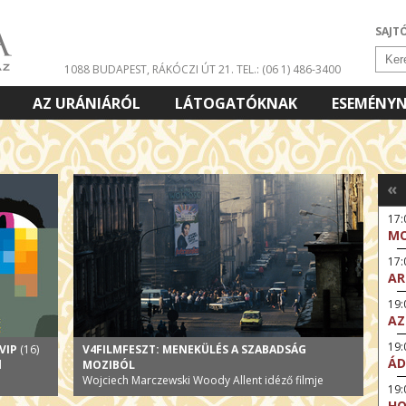
SAJT
1088 BUDAPEST, RÁKÓCZI ÚT 21.
TEL.: (06 1) 486-3400
AZ URÁNIÁRÓL
LÁTOGATÓKNAK
ESEMÉNY
«
17:
MO
17
AR
19:
AZ
19
VIP
(16)
V4FILMFESZT: MENEKÜLÉS A SZABADSÁG
ÁD
l
MOZIBÓL
Wojciech Marczewski Woody Allent idéző filmje
19:
HO