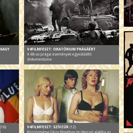
 NAGY
V4FILMFESZT: ORATÓRIUM PRÁGÁÉRT
A 68-as prágai események egyedülálló
dokumentuma
(16)
V4FILMFESZT: SZÍVZŰR
(12)
l
Böszörményi Géza filmjében Jiri Menzel alakítja az