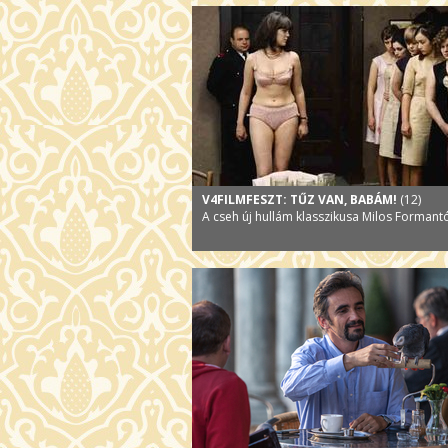
V4FILMFESZT: TŰZ VAN, BABÁM!
(12)
A cseh új hullám klasszikusa Milos Formant