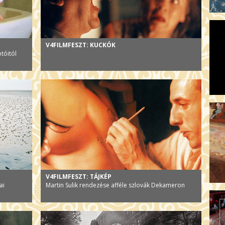
V4FILMFESZT: KUCKÓK
tóitól
V4FILMFESZT: TÁJKÉP
ai
Martin Sulik rendezése afféle szlovák Dekameron