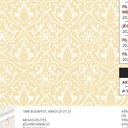
FI
M
202
JÉ
202
FI
202
FI
202
EX
VA
202
AK
NT
A 
ST
202
BE
1088 BUDAPEST, RÁKÓCZI ÚT 21.
PÉN
202
FÉL
MEGKÖZELÍTÉS
PÉN
NT
JEGYINFORMÁCIÓ
KÖV
IM