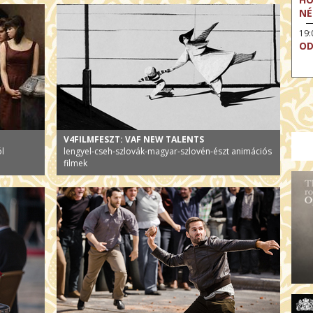
NÉ
19
OD
V4FILMFESZT: VAF NEW TALENTS
ól
lengyel-cseh-szlovák-magyar-szlovén-észt animációs
filmek