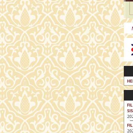
HE
FI
SI
202
FI
202