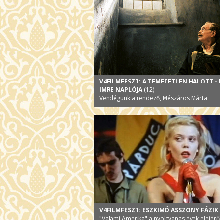
V4FILMFESZT: A TEMETETLEN HALOTT -
IMRE NAPLÓJA
(12)
Vendégünk a rendező, Mészáros Márta
V4FILMFESZT: ESZKIMÓ ASSZONY FÁZIK
"Valami Amerika" a nyolcvanas évek elejérő