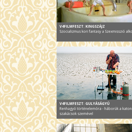
V4FILMFESZT: KINGSZÁJZ
Szocializmus kori fantasy a Szexmisszió alko
V4FILMFESZT: GULYÁSÁGYÚ
Renhagyó történelemóra - háborúk a katon
szakácsok szemével