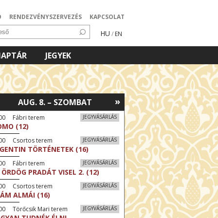
Ó
RENDEZVÉNYSZERVEZÉS
KAPCSOLAT
HU
/
EN
NAPTÁR
JEGYEK
»
AUG. 8. – SZOMBAT
00 Fábri terem
JEGYVÁSÁRLÁS
MO (12)
:00 Csortos terem
JEGYVÁSÁRLÁS
GENTIN TÖRTÉNETEK (16)
00 Fábri terem
JEGYVÁSÁRLÁS
 ÖRDÖG PRADÁT VISEL 2. (12)
:00 Csortos terem
JEGYVÁSÁRLÁS
ÁM ALMÁI (16)
00 Törőcsik Mari terem
JEGYVÁSÁRLÁS
GYAN TUDNÉK ÉLNI