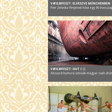
V4FILMFESZT: ELVESZVE MÜNCHENBEN
Petr Zelenka filmjének hőse egy 90 éves pa
V4FILMFESZT: OUT
(12)
Abszurd humorú szlovák-magyar-cseh dr