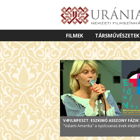
FILMEK
TÁRSMŰVÉSZETEK
VETÍTETT KÉPES ELŐADÁSOK
V4FILMFESZT: ESZKIMÓ ASSZONY FÁZIK 
"Valami Amerika" a nyolcvanas évek elejérő