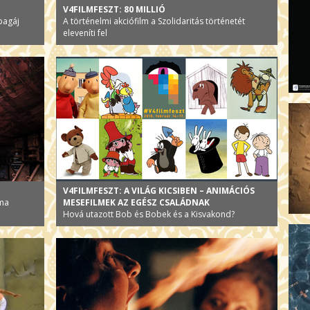
V4FILMFESZT: 80 MILLIÓ
pagáj
A történelmi akciófilm a Szolidaritás történetét
eleveníti fel
V4FILMFESZT: A VILÁG KICSIBEN – ANIMÁCIÓS
áma
MESEFILMEK AZ EGÉSZ CSALÁDNAK
Hová utazott Bob és Bobek és a Kisvakond?