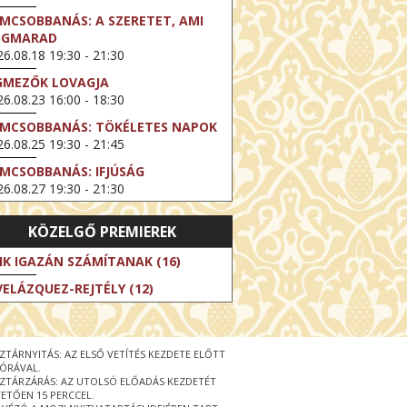
LMCSOBBANÁS: A SZERETET, AMI
EGMARAD
6.08.18 19:30 - 21:30
GMEZŐK LOVAGJA
6.08.23 16:00 - 18:30
LMCSOBBANÁS: TÖKÉLETES NAPOK
6.08.25 19:30 - 21:45
LMCSOBBANÁS: IFJÚSÁG
6.08.27 19:30 - 21:30
HIBITION ON SCREEN: VINCENT
KÖZELGŐ PREMIEREK
N GOGH - ÚJ LÁTÁSMÓD
6.08.30 11:00 - 12:30
IK IGAZÁN SZÁMÍTANAK (16)
 LIVE / DAVID IRELAND: THE FIFTH
VELÁZQUEZ-REJTÉLY (12)
EP
6.09.01 19:00 - 21:00
RLIN ELESTE
ZTÁRNYITÁS: AZ ELSŐ VETÍTÉS KEZDETE ELŐTT
6.09.13 16:00 - 19:00
 ÓRÁVAL.
ZTÁRZÁRÁS: AZ UTOLSÓ ELŐADÁS KEZDETÉT
 LIVE / OSCAR WILDE: THE
ETŐEN 15 PERCCEL.
PORTANCE OF BEING EARNEST