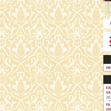
HE
EX
VA
202
FI
SI