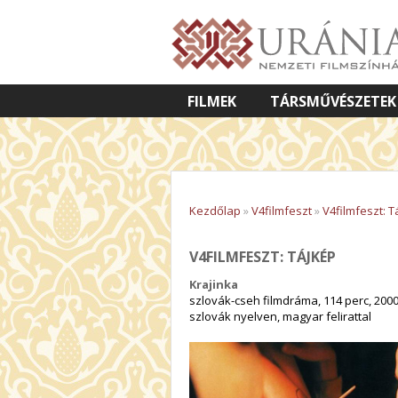
FILMEK
TÁRSMŰVÉSZETEK
VETÍTETT KÉPES ELŐADÁSOK
Kezdőlap
»
V4filmfeszt
»
V4filmfeszt: T
V4FILMFESZT: TÁJKÉP
Krajinka
szlovák-cseh filmdráma, 114 perc, 200
szlovák nyelven, magyar felirattal