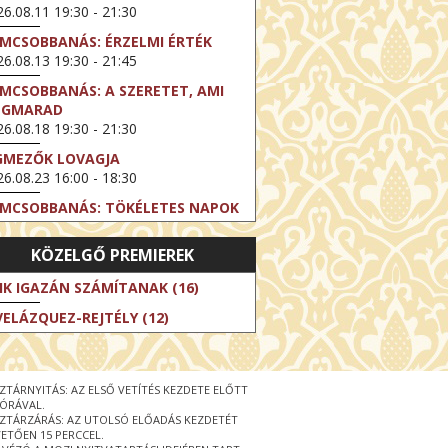
6.08.11 19:30 - 21:30
LMCSOBBANÁS: ÉRZELMI ÉRTÉK
6.08.13 19:30 - 21:45
LMCSOBBANÁS: A SZERETET, AMI
EGMARAD
6.08.18 19:30 - 21:30
GMEZŐK LOVAGJA
6.08.23 16:00 - 18:30
LMCSOBBANÁS: TÖKÉLETES NAPOK
6.08.25 19:30 - 21:45
KÖZELGŐ PREMIEREK
LMCSOBBANÁS: IFJÚSÁG
6.08.27 19:30 - 21:30
IK IGAZÁN SZÁMÍTANAK (16)
HIBITION ON SCREEN: VINCENT
VELÁZQUEZ-REJTÉLY (12)
N GOGH - ÚJ LÁTÁSMÓD
6.08.30 11:00 - 12:30
 LIVE / DAVID IRELAND: THE FIFTH
ZTÁRNYITÁS: AZ ELSŐ VETÍTÉS KEZDETE ELŐTT
EP
 ÓRÁVAL.
6.09.01 19:00 - 21:00
ZTÁRZÁRÁS: AZ UTOLSÓ ELŐADÁS KEZDETÉT
ETŐEN 15 PERCCEL.
RLIN ELESTE