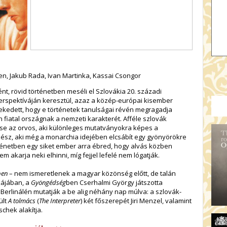
ulen, Jakub Rada, Ivan Martinka, Kassai Csongor
tént, rövid történetben meséli el Szlovákia 20. századi
 perspektíváján keresztül, azaz a közép-európai kisember
örekedett, hogy e történetek tanulságai révén megragadja
fiatal országnak a nemzeti karakterét. Afféle szlovák
őse az orvos, aki különleges mutatványokra képes a
épész, aki még a monarchia idejében elcsábít egy gyönyörökre
énetben egy siket ember arra ébred, hogy alvás közben
m akarja neki elhinni, míg fejjel lefelé nem lógatják.
ben
– nem ismeretlenek a magyar közönség előtt, de talán
kájában, a
Gyöngédség
ben Cserhalmi György játszotta
 Berlinálén mutatják a be alig néhány nap múlva: a szlovák-
lt
A tolmács
(
The Interpreter
) két főszerepét Jiri Menzel, valamint
chek alakítja.