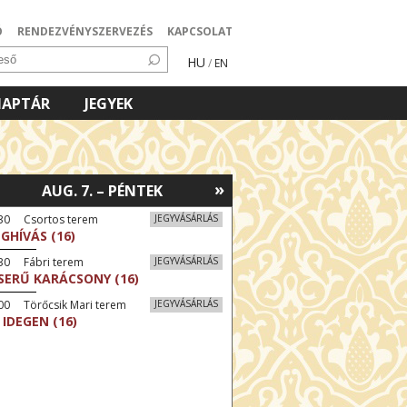
Ó
RENDEZVÉNYSZERVEZÉS
KAPCSOLAT
HU
/
EN
NAPTÁR
JEGYEK
»
AUG. 7. – PÉNTEK
:30 Csortos terem
JEGYVÁSÁRLÁS
GHÍVÁS (16)
30 Fábri terem
JEGYVÁSÁRLÁS
SERŰ KARÁCSONY (16)
00 Törőcsik Mari terem
JEGYVÁSÁRLÁS
 IDEGEN (16)