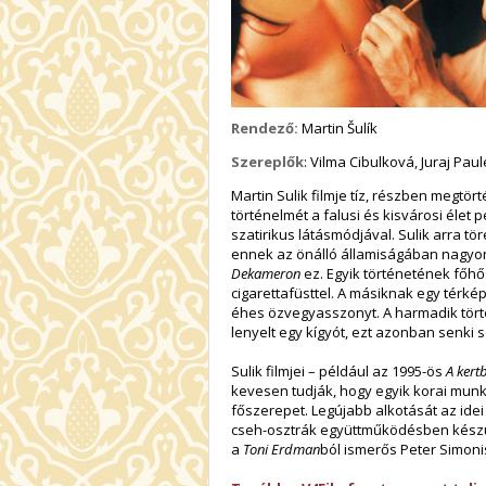
Rendező:
Martin Šulík
Szereplők
: Vilma Cibulková, Juraj Pa
Martin Sulik filmje tíz, részben megtör
történelmét a falusi és kisvárosi élet
szatirikus látásmódjával. Sulik arra t
ennek az önálló államiságában nagyon 
Dekameron
ez. Egyik történetének főh
cigarettafüsttel. A másiknak egy térk
éhes özvegyasszonyt. A harmadik tört
lenyelt egy kígyót, ezt azonban senki se
Sulik filmjei – például az 1995-ös
A kert
kevesen tudják, hogy egyik korai mun
főszerepet. Legújabb alkotását az idei
cseh-osztrák együttműködésben készü
a
Toni Erdman
ból ismerős Peter Simonis