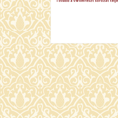
Tovább a V4Filmfeszt sorozat telj