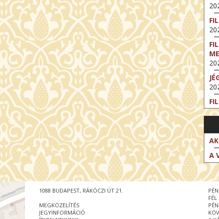
202
FI
202
FI
M
202
JÉ
202
FI
202
FI
202
AK
EX
A 
VA
202
NT
1088 BUDAPEST, RÁKÓCZI ÚT 21.
PÉN
ST
FÉL
202
MEGKÖZELÍTÉS
PÉN
JEGYINFORMÁCIÓ
KÖV
BE