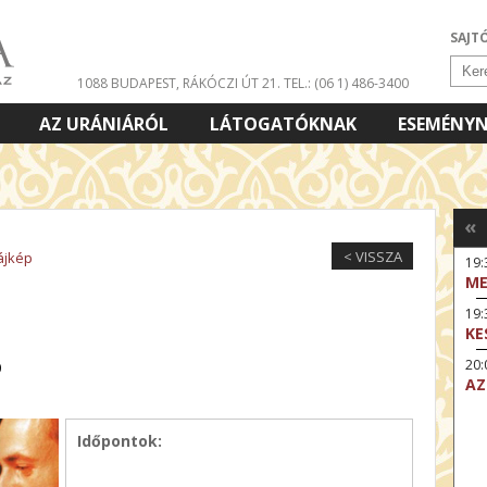
SAJT
1088 BUDAPEST, RÁKÓCZI ÚT 21.
TEL.: (06 1) 486-3400
AZ URÁNIÁRÓL
LÁTOGATÓKNAK
ESEMÉNY
«
< VISSZA
ájkép
19
ME
19:
KE
20:
0
AZ
Időpontok: