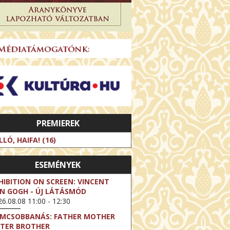
PREMIEREK
LLÓ, HAIFA! (16)
ESEMÉNYEK
HIBITION ON SCREEN: VINCENT
N GOGH - ÚJ LÁTÁSMÓD
6.08.08 11:00 - 12:30
LMCSOBBANÁS: FATHER MOTHER
STER BROTHER