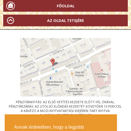
FŐOLDAL
AZ OLDAL TETEJÉRE
PÉNZTÁRNYITÁS: AZ ELSŐ VETÍTÉS KEZDETE ELŐTT FÉL ÓRÁVAL.
PÉNZTÁRZÁRÁS: AZ UTOLSÓ ELŐADÁS KEZDETÉT KÖVETŐEN 15 PERCCEL.
A KÁVÉZÓ A MOZI NYITVATARTÁSI IDEJÉBEN TART NYITVA.
© URÁNIA NEMZETI FILMSZÍNHÁZ
AZ
ART-MOZI EGYESÜLET
TAGMOZIJA
Annak érdekében, hogy a legjobb
1088 BUDAPEST, RÁKÓCZI ÚT 21.