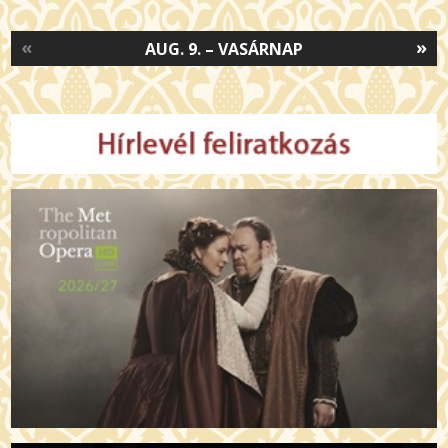
«
»
AUG. 9. – VASÁRNAP