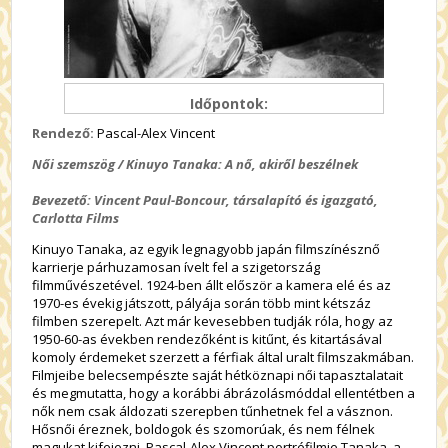
Időpontok:
Rendező:
Pascal-Alex Vincent
Női szemszög / Kinuyo Tanaka: A nő, akiről beszélnek
Bevezető: Vincent Paul-Boncour,
társalapító és igazgató,
Carlotta Films
Kinuyo Tanaka, az egyik legnagyobb japán filmszínésznő
karrierje párhuzamosan ívelt fel a szigetország
filmművészetével. 1924-ben állt először a kamera elé és az
1970-es évekig játszott, pályája során több mint kétszáz
filmben szerepelt. Azt már kevesebben tudják róla, hogy az
1950-60-as években rendezőként is kitűnt, és kitartásával
komoly érdemeket szerzett a férfiak által uralt filmszakmában.
Filmjeibe belecsempészte saját hétköznapi női tapasztalatait
és megmutatta, hogy a korábbi ábrázolásmóddal ellentétben a
nők nem csak áldozati szerepben tűnhetnek fel a vásznon.
Hősnői éreznek, boldogok és szomorúak, és nem félnek
magukat kifejezni. Pascal-Alex Vincent portréfilmje Tanaka, a