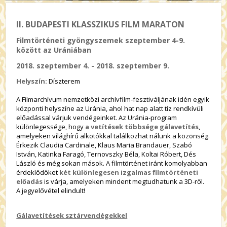
II. BUDAPESTI KLASSZIKUS FILM MARATON
Filmtörténeti gyöngyszemek szeptember 4-9.
között az Urániában
2018. szeptember 4. - 2018. szeptember 9.
Helyszín:
Díszterem
A Filmarchívum nemzetközi archívfilm-fesztiváljának idén egyik
központi helyszíne az Uránia, ahol hat nap alatt tíz rendkívüli
előadással várjuk vendégeinket. Az Uránia-program
különlegessége, hogy
a vetítések többsége gálavetítés
,
amelyeken vílághírű alkotókkal találkozhat nálunk a közönség.
Érkezik Claudia Cardinale, Klaus Maria Brandauer, Szabó
István, Katinka Faragó, Ternovszky Béla, Koltai Róbert, Dés
László és még sokan mások. A filmtörténet iránt komolyabban
érdeklődőket
két különlegesen izgalmas filmtörténeti
előadás
is várja, amelyeken mindent megtudhatunk a 3D-ről.
A jegyelővétel elindult!
Gálavetítések sztárvendégekkel