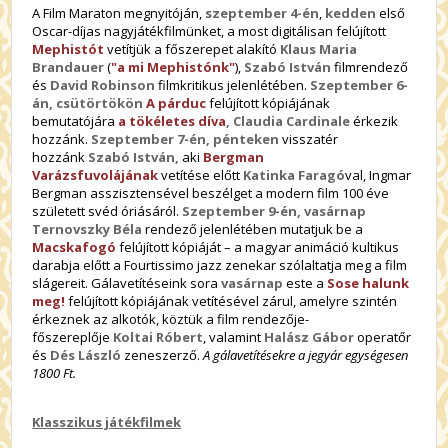
A Film Maraton megnyitóján,
szeptember 4-én
,
kedden
első
Oscar-díjas nagyjátékfilmünket, a most digitálisan felújított
Mephistót
vetítjük a főszerepet alakító
Klaus Maria
Brandauer
(
"a mi Mephistónk"
),
Szabó István
filmrendező
és
David Robinson
filmkritikus jelenlétében.
Szeptember 6-
án, csütörtökön
A párduc
felújított kópiájának
bemutatójára
a tökéletes díva
,
Claudia Cardinale
érkezik
hozzánk.
Szeptember 7-én, pénteken
visszatér
hozzánk
Szabó István,
aki
Bergman
Varázsfuvolájának
vetítése előtt
Katinka Faragó
val, Ingmar
Bergman asszisztensével beszélget a modern film 100 éve
született svéd óriásáról.
Szeptember 9-én, vasárnap
Ternovszky Béla
rendező jelenlétében mutatjuk be a
Macskafogó
felújított kópiáját – a magyar animáció kultikus
darabja előtt a Fourtissimo jazz zenekar szólaltatja meg a film
slágereit. Gálavetítéseink sora
vasárnap
este a
Sose halunk
meg!
felújított kópiájának vetítésével zárul, amelyre szintén
érkeznek az alkotók, köztük a film rendezője-
főszereplője
Koltai Róbert
, valamint
Halász Gábor
operatőr
és
Dés László
zeneszerző.
A gálavetítésekre a jegyár egységesen
1800 Ft.
Klasszikus játékfilmek