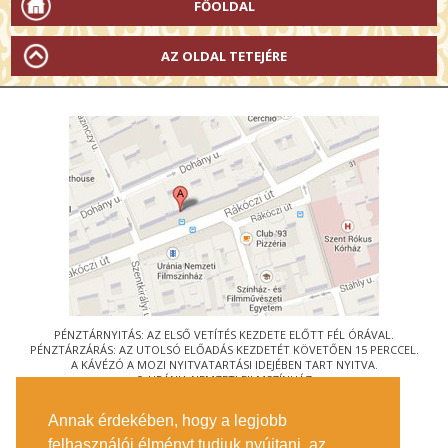
FŐOLDAL
AZ OLDAL TETEJÉRE
PÉNZTÁRNYITÁS: AZ ELSŐ VETÍTÉS KEZDETE ELŐTT FÉL ÓRÁVAL.
PÉNZTÁRZÁRÁS: AZ UTOLSÓ ELŐADÁS KEZDETÉT KÖVETŐEN 15 PERCCEL.
A KÁVÉZÓ A MOZI NYITVATARTÁSI IDEJÉBEN TART NYITVA.
© URÁNIA NEMZETI FILMSZÍNHÁZ
AZ
ART-MOZI EGYESÜLET
TAGMOZIJA
Annak érdekében, hogy a legjobb
1088 BUDAPEST, RÁKÓCZI ÚT 21.
felhasználói élményt tudjuk nyújtani, az