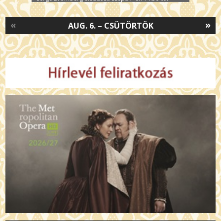
«
»
AUG. 6. – CSÜTÖRTÖK