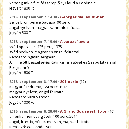
Vendégünk a film főszereplője, Claudia Cardinale.
Jegyár: 1800 Ft
2018. szeptember 7. 14.30 -
Georges Mélies 3D-ben
Serge Bromberg előadása, 90 perc
angol nyelven, magyar szinrontolmáccsal
Jegyár: 500 Ft
2018. szeptember 7. 19.00 -
A varázsfuvola
svéd operafilm, 135 perc, 1975
svéd nyelven, magyar és angol felirattal
Rendező: Ingmar Bergman
A film előtt beszélgetés Katinka Faragóval és Szabó Istvánnal
Bergmanról.
Jegyár: 1800 Ft
2018. szeptember 8. 17.00 -
80 huszár
(12)
magyar filmdráma, 124 perc, 1978
magyar nyelven, angol felirattal
Rendező: Sára Sándor
Jegyár: 1000 Ft
2018. szeptember 8. 20.00 -
A Grand Budapest Hotel
(16)
amerikai-német vígjáték, 100 perc, 2014
angol, francia, német nyelven, magyar felirattal
Rendező:
Wes Anderson