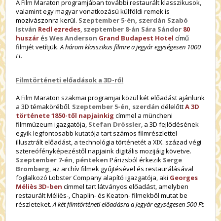
A Film Maraton programjában további restaurált klasszikusok,
valamint egy magyar vonatkozású külföldi remek is
mozivászonra kerül.
Szeptember 5-én, szerdán
Szabó
István
Redl ezredes
,
szeptember 8-án
Sára Sándor
80
huszár
és
Wes Anderson
Grand Budapest Hotel
című
filmjét vetítjük.
A három klasszikus filmre a jegyár egységesen 1000
Ft.
Filmtörténeti előadások a 3D-ről
A Film Maraton szakmai programjai közül két előadást ajánlunk
a 3D témaköréből.
Szeptember 5-én, szerdán
délelőtt
A 3D
története 1850-től napjainkig
címmel a müncheni
filmmúzeum igazgatója,
Stefan Drössler
, a 3D fejlődésének
egyik legfontosabb kutatója tart számos filmrészlettel
illusztrált előadást, a technológia történetét a XIX. század végi
sztereófényképezéstől napjaink digitális mozijáig követve.
Szeptember 7-én
,
pénteken
Párizsból érkezik
Serge
Bromberg
, az archív filmek gyűjtésével és restaurálásával
foglalkozó Lobster Company alapító igazgatója, aki
Georges
Méliès 3D-ben
címmel tart látványos előadást, amelyben
restaurált Méliès-, Chaplin- és Keaton- filmekből mutat be
részleteket.
A két filmtörténeti előadásra a jegyár egységesen 500 Ft.