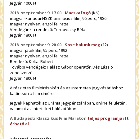
Jegyár: 1000 Ft
2018. szeptember 9. 17.00 -
Macskafogó
(KN)
magyar-kanadai-NSZK animációs film, 96 perc, 1986
magyar nyelven, angol felirattal
Vendégünk a rendező: Ternovszky Béla
Jegyár: 1800 Ft
2018. szeptember 9. 20.00 -
Sose halunk meg
(12)
magyar játékfilm, 95 perc, 1992
magyar nyelven, angol felirattal
Rendező:
Koltai Róbert
További vendégek: Halász Gábor operatőr, Dés László
zeneszerző
Jegyár: 1800 Ft
A részletes filmleírásokért és az internetes jegyvásárláshoz
kattintson a film címére.
Jegyek kaphatók az Uránia jegypénztárában, online felületén,
valamint az Interticket hálózatában.
A Budapesti Klasszikus Film Maraton
teljes programja itt
érhető el.
A fesztivál szervezője: