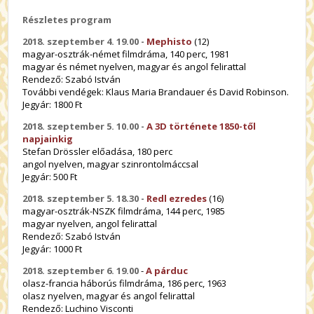
Részletes program
2018. szeptember 4. 19.00 -
Mephisto
(12)
magyar-osztrák-német filmdráma, 140 perc, 1981
magyar és német nyelven, magyar és angol felirattal
Rendező: Szabó István
További vendégek: Klaus Maria Brandauer és David Robinson.
Jegyár: 1800 Ft
2018. szeptember 5. 10.00 -
A 3D története 1850-től
napjainkig
Stefan Drössler előadása, 180 perc
angol nyelven, magyar szinrontolmáccsal
Jegyár: 500 Ft
2018. szeptember 5. 18.30 -
Redl ezredes
(16)
magyar-osztrák-NSZK filmdráma, 144 perc, 1985
magyar nyelven, angol felirattal
Rendező: Szabó István
Jegyár: 1000 Ft
2018. szeptember 6. 19.00
-
A párduc
olasz-francia háborús filmdráma, 186 perc, 1963
olasz nyelven, magyar és angol felirattal
Rendező: Luchino Visconti