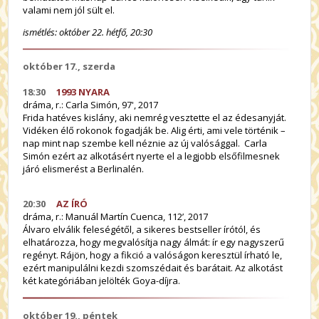
valami nem jól sült el.
ismétlés: október 22. hétfő, 20:30
október 17., szerda
18:30
1993 NYARA
dráma,
r.: Carla Simón
, 97', 2017
Frida hatéves kislány, aki nemrég vesztette el az édesanyját.
Vidéken élő rokonok fogadják be.
Alig érti, ami vele történik –
nap mint nap szembe kell néznie az új valósággal. Carla
Simón ezért az alkotásért nyerte el a legjobb elsőfilmesnek
járó elismerést a Berlinalén.
20:30
AZ ÍRÓ
dráma,
r.: Manuál Martín Cuenca
, 112’, 2017
Álvaro elválik feleségétől, a sikeres bestseller írótól, és
elhatározza, hogy megvalósítja nagy álmát: ír egy nagyszerű
regényt. Rájön, hogy a fikció a valóságon keresztül írható le,
ezért manipulálni kezdi szomszédait és barátait. Az alkotást
két kategóriában jelölték Goya-díjra.
október 19., péntek