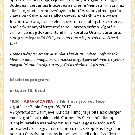
Budapesti Cervantes Intézet és az Uránia Nemzeti Filmszínház
közös, egyhetes rendezvényen a kortárs spanyol mozgókép
kiemelkedő filmjeivel találkozhatnak a nézők. A tíz alkotást
felvonultató program széles spektrumát mutatja be az idei és
a múlt év spanyol filmtermésének, hiszen dráma, vígjáték,
thriller, de még dokumentumfilm is kerül az Uránia vásznára.
A program
leporelló PDF
formátumban a képre kattintva érhető
el.>>
A rendezvény a Nemzeti Kulturális Alap és az Emberi Erőforrások
Minisztériuma támogatásával valósul meg. A filemket eredeti nyelven,
magyar felirattal vetítjük.
A jegyelővétel október elején indul!
Részletes program:
október 16., kedd
19:30
ABRAKADABRA
- a Filmhét nyitó vetítése
vígjáték,
r.: Pablo Berger,
96’, 2017
A
Hófehérke
című filmjével Európai Filmdíjra jelölt Pablo Berger
most vígjátékkal rukkolt elő. Carmen és Carlos hétköznapi
rutinját váratlan esemény zavarja meg: egy esküvőn a nő
unokatestvére, egy amatőr hipnotizőr a szkeptikus férjjel tart
bemutatót. Másnap Carlos különösen viselkedik, úgy tűnik