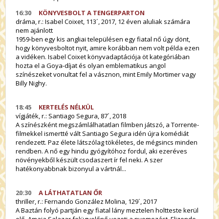
16:30
KÖNYVESBOLT A TENGERPARTON
dráma,
r.: Isabel Coixet
, 113´, 2017, 12 éven aluliak számára
nem ajánlott
1959-ben egy kis angliai településen egy fiatal nő úgy dönt,
hogy könyvesboltot nyit, amire korábban nem volt példa ezen
a vidéken. Isabel Coixet könyvadaptációja öt kategóriában
hozta el a Goya-díjat és olyan emblematikus angol
színészeket vonultat fel a vásznon, mint Emily Mortimer vagy
Billy Nighy.
18:45
KERTELÉS NÉLKÜL
vígjáték,
r.: Santiago Segura
, 87´, 2018
A színészként megszámlálhatatlan filmben játszó, a Torrente-
filmekkel ismertté vált Santiago Segura idén újra komédiát
rendezett. Paz élete látszólag tökéletes, de mégsincs minden
rendben. A nő egy hindu gyógyítóhoz fordul, aki ezeréves
növényekből készült csodaszert ír fel neki. A szer
hatékonyabbnak bizonyul a vártnál...
20:30
A LÁTHATATLAN ŐR
thriller,
r.: Fernando González Molina
, 129´, 2017
A Baztán folyó partján egy fiatal lány
meztelen
holtteste kerül