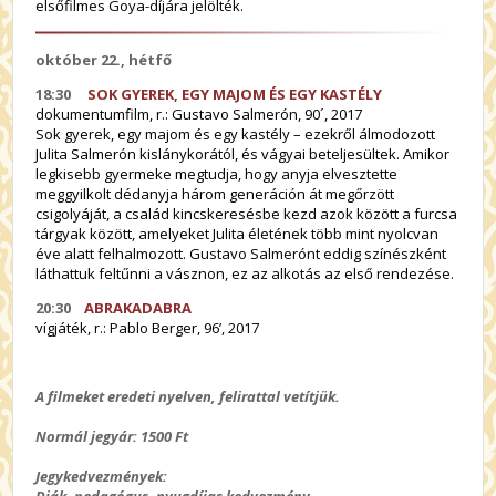
elsőfilmes Goya-díjára
jelölték
.
október 22., hétfő
18:30
SOK GYEREK, EGY MAJOM ÉS EGY KASTÉLY
dokumentumfilm,
r.: Gustavo Salmerón
, 90´, 2017
Sok gyerek, egy majom és egy kastély – ezekről
álmodozott
Julita Salmerón kislánykorától, és vágyai beteljesültek. Amikor
legkisebb gyermeke megtudja, hogy anyja elvesztette
meggyilkolt dédanyja három generáción át megőrzött
csigolyáját, a család kincskeresésbe kezd azok között a furcsa
tárgyak között, amelyeket Julita életének több mint nyolcvan
éve alatt felhalmozott. Gustavo Salmerónt eddig színészként
láthattuk feltűnni a vásznon, ez az alkotás az első rendezése.
20:30
ABRAKADABRA
vígjáték, r.: Pablo Berger, 96’, 2017
A filmeket eredeti nyelven, felirattal vetítjük.
Normál jegyár: 1500 Ft
Jegykedvezmények:
Diák, pedagógus, nyugdíjas kedvezmény