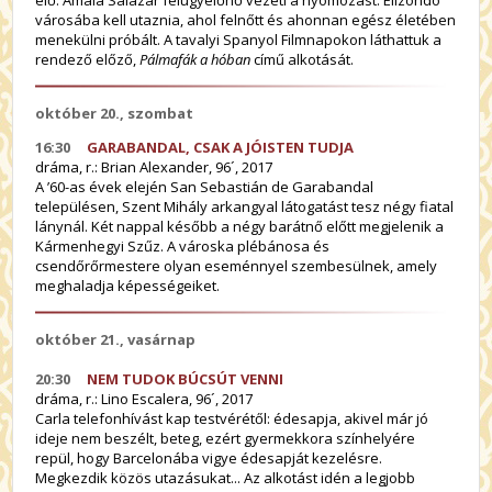
elő. Amaia Salazar felügyelőnő vezeti a nyomozást. Elizondo
városába kell utaznia, ahol felnőtt és ahonnan egész életében
menekülni próbált. A tavalyi Spanyol Filmnapokon láthattuk a
rendező előző,
Pálmafák a hóban
című alkotását.
október 20., szombat
16:30
GARABANDAL, CSAK A JÓISTEN TUDJA
dráma,
r.: Brian Alexander
, 96´, 2017
A ’60-as évek elején San Sebastián de Garabandal
településen, Szent Mihály arkangyal látogatást tesz négy fiatal
lánynál. Két nappal később a négy barátnő előtt megjelenik a
Kármenhegyi Szűz. A városka plébánosa és
csendőrőrmestere olyan eseménnyel szembesülnek, amely
meghaladja képességeiket.
október 21., vasárnap
20:30
NEM TUDOK BÚCSÚT VENNI
dráma,
r.: Lino Escalera,
96´, 2017
Carla telefonhívást kap testvérétől: édesapja, akivel már jó
ideje nem beszélt, beteg, ezért gyermekkora színhelyére
repül, hogy Barcelonába vigye édesapját kezelésre.
Megkezdik közös utazásukat... Az alkotást idén a legjobb