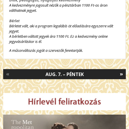
A kedvezményre jogosult nézők a pénztárban
1100 Ft
-os áron
válthatnak jegyet.
Bérlet
Bérletet vált, aki a program legalább öt előadására egyszerre vált
jegyet.
A bérletben váltott jegyek ára
1100 Ft
. Ez a kedvezmény online
jegyvásárláskor is él.
A műsorváltozás jogát a szervezők fenntartják.
«
»
AUG. 7. – PÉNTEK