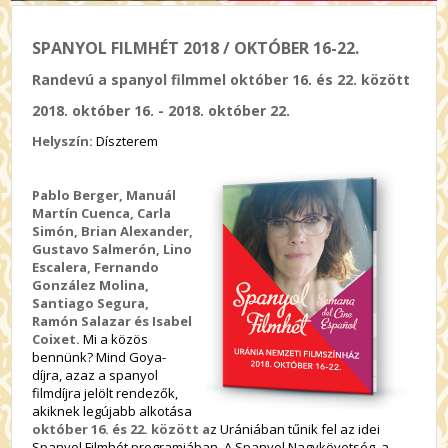
SPANYOL FILMHÉT 2018 / OKTÓBER 16-22.
Randevú a spanyol filmmel október 16. és 22. között
2018. október 16. - 2018. október 22.
Helyszín:
Díszterem
Pablo Berger, Manuál
Martín Cuenca, Carla
Simón, Brian Alexander,
Gustavo Salmerón, Lino
Escalera, Fernando
González Molina,
Santiago Segura,
Ramón Salazar és Isabel
Coixet.
Mi a közös
bennünk? Mind Goya-
díjra, azaz a spanyol
filmdíjra jelölt rendezők,
akiknek legújabb alkotása
október 16. és 22. között a
z Urániában tűnik fel az idei
Spanyol Filmhét programjában. A Spanyol Nagykövetség, a