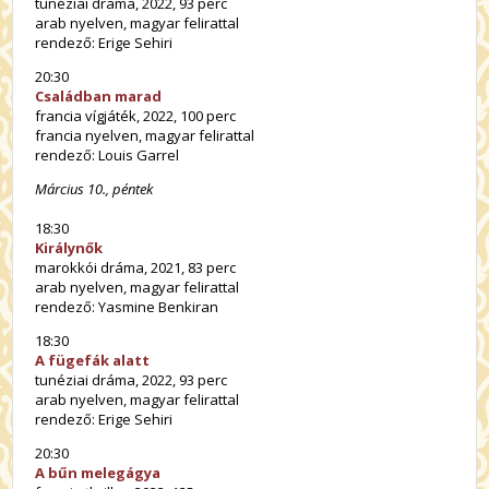
tunéziai dráma, 2022, 93 perc
arab nyelven, magyar felirattal
rendező: Erige Sehiri
20:30
Családban marad
francia vígjáték, 2022, 100 perc
francia nyelven, magyar felirattal
rendező: Louis Garrel
Március 10., péntek
18:30
Királynők
marokkói dráma, 2021, 83 perc
arab nyelven, magyar felirattal
rendező: Yasmine Benkiran
18:30
A fügefák alatt
tunéziai dráma, 2022, 93 perc
arab nyelven, magyar felirattal
rendező: Erige Sehiri
20:30
A bűn melegágya