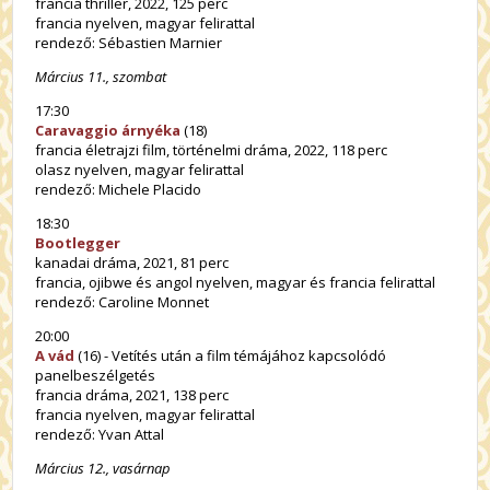
francia thriller, 2022, 125 perc
francia nyelven, magyar felirattal
rendező: Sébastien Marnier
Március 11., szombat
17:30
Caravaggio árnyéka
(18)
francia életrajzi film, történelmi dráma, 2022, 118 perc
olasz nyelven, magyar felirattal
rendező: Michele Placido
18:30
Bootlegger
kanadai dráma, 2021, 81 perc
francia, ojibwe és angol nyelven, magyar és francia felirattal
rendező: Caroline Monnet
20:00
A vád
(16) - Vetítés után a film témájához kapcsolódó
panelbeszélgetés
francia dráma, 2021, 138 perc
francia nyelven, magyar felirattal
rendező: Yvan Attal
Március 12., vasárnap