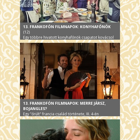
13. FRANKOFÓN FILMNAPOK: KONYHAFŐNÖK
(12)
Egy többre hivatott konyhafőnök csapatot kovácsol
egy szociális konyha foglalkoztatottjaiból, III. 5-én
13. FRANKOFÓN FILMNAPOK: MERRE JÁRSZ,
BOJANGLES?
Egy "őrült" francia család története, III. 4-én