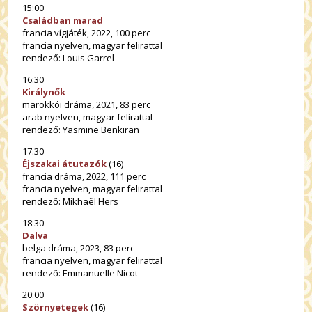
15:00
Családban marad
francia vígjáték, 2022, 100 perc
francia nyelven, magyar felirattal
rendező: Louis Garrel
16:30
Királynők
marokkói dráma, 2021, 83 perc
arab nyelven, magyar felirattal
rendező: Yasmine Benkiran
17:30
Éjszakai átutazók
(16)
francia dráma, 2022, 111 perc
francia nyelven, magyar felirattal
rendező: Mikhaël Hers
18:30
Dalva
belga dráma, 2023, 83 perc
francia nyelven, magyar felirattal
rendező: Emmanuelle Nicot
20:00
Szörnyetegek
(16)