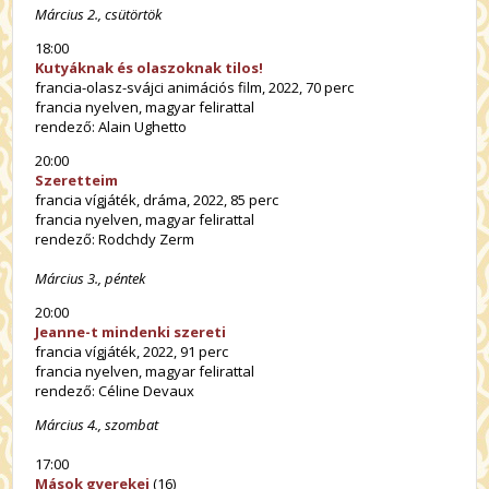
Március 2., csütörtök
18:00
Kutyáknak és olaszoknak tilos!
francia-olasz-svájci animációs film, 2022, 70 perc
francia nyelven, magyar felirattal
rendező: Alain Ughetto
20:00
Szeretteim
francia vígjáték, dráma, 2022, 85 perc
francia nyelven, magyar felirattal
rendező: Rodchdy Zerm
Március 3., péntek
20:00
Jeanne-t mindenki szereti
francia vígjáték, 2022, 91 perc
francia nyelven, magyar felirattal
rendező: Céline Devaux
Március 4., szombat
17:00
Mások gyerekei
(16)