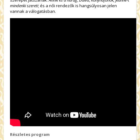
mindenki szereti
; és a női rendezők is hangsúlyosan jelen
vannak a válogatásban.
Részletes program