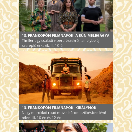
13. FRANKOFÓN FILMNAPOK: A BŰN MELEGÁGYA
Thriller egy családi viperafészekről, amelybe új
szereplő érkezik, III. 10-én
13. FRANKOFÓN FILMNAPOK: KIRÁLYNŐK
Nagy marokkói road movie három szökésben lévő
nővel, III. 10-én és 12-én