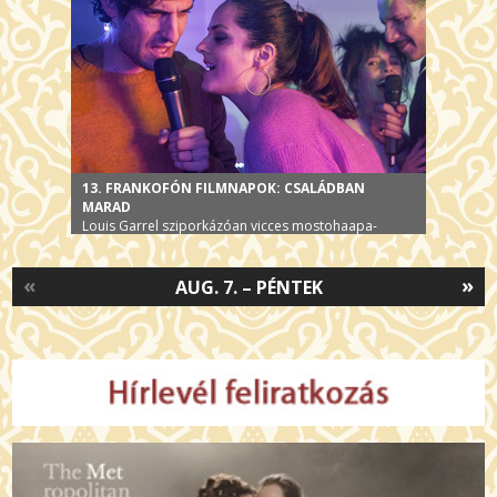
13. FRANKOFÓN FILMNAPOK: CSALÁDBAN
MARAD
Louis Garrel sziporkázóan vicces mostohaapa-
krimije, III. 9-én és 12-én
«
»
AUG. 7. – PÉNTEK