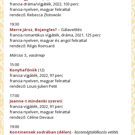
francia dráma/vígjáték, 2022, 103 perc
francia nyelven, magyar felirattal
rendező: Rebecca Zlotowski
19:30
Merre jársz, Bojangles?
– Gálavetítés
francia romantikus vígjáték, dráma, 2021, 125 perc
francia nyelven, magyar és angol felirattal
rendező: Régis Roinsard
Március 5., vasárnap
15:00
Konyhafőnök
(12)
francia vígjáték, 2022, 97 perc
francia nyelven, magyar felirattal
rendező: Louis-Julien Petit
17:00
Jeanne-t mindenki szereti
francia vígjáték, 2022, 91 perc
francia nyelven, magyar felirattal
rendező: Céline Devaux
19:00
Kontinensek sodrában (délen)
-
közönségtalálkozós vetítés