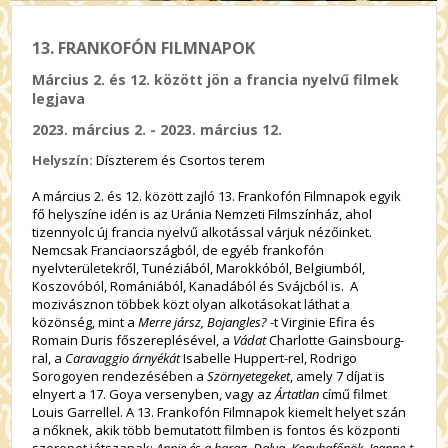
13. FRANKOFÓN FILMNAPOK
Március 2. és 12. között jön a francia nyelvű filmek
legjava
2023. március 2. - 2023. március 12.
Helyszín:
Díszterem és Csortos terem
A március 2. és 12. között zajló 13. Frankofón Filmnapok egyik
fő helyszíne idén is az Uránia Nemzeti Filmszínház, ahol
tizennyolc új francia nyelvű alkotással várjuk nézőinket.
Nemcsak Franciaországból, de egyéb frankofón
nyelvterületekről, Tunéziából, Marokkóból, Belgiumból,
Koszovóból, Romániából, Kanadából és Svájcból is. A
mozivásznon többek közt olyan alkotásokat láthat a
közönség, mint a
Merre jársz, Bojangles?
-t Virginie Efira és
Romain Duris főszereplésével, a
Vádat
Charlotte Gainsbourg-
ral, a
Caravaggio árnyékát
Isabelle Huppert-rel, Rodrigo
Sorogoyen rendezésében a
Szörnyetegeket
, amely 7 díjat is
elnyert a 17. Goya versenyben, vagy az
Ártatlan
című filmet
Louis Garrellel. A 13. Frankofón Filmnapok kiemelt helyet szán
a nőknek, akik több bemutatott filmben is fontos és központi
szerepet játszanak:
Annie és a harag
,
Dalva
,
Konyhafőnök, Jeanne-t