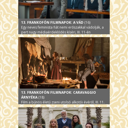
13. FRANKOFÓN FILMNAPOK: A VÁD
(16)
Egy neves feminista fiát nemi erőszakkal vádolják, a
pert nagy médiaérdeklődés kíséri, III. 11-én
13. FRANKOFÓN FILMNAPOK: CARAVAGGIO
ÁRNYÉKA
(18)
Film a bűnös életű zseni utolsó alkotói évéről, III. 11.