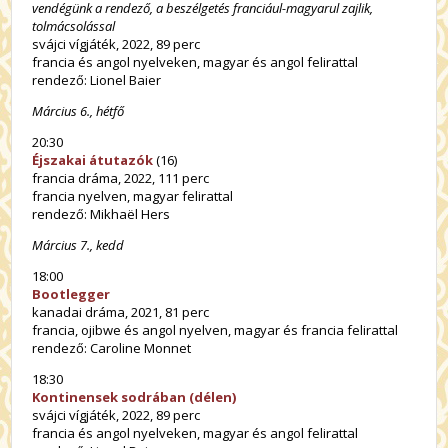
vendégünk a rendező
, a beszélgetés franciául-magyarul zajlik,
tolmácsolással
svájci vígjáték, 2022, 89 perc
francia és angol nyelveken, magyar és angol felirattal
rendező: Lionel Baier
Március 6., hétfő
20:30
Éjszakai átutazók
(16)
francia dráma, 2022, 111 perc
francia nyelven, magyar felirattal
rendező: Mikhaël Hers
Március 7., kedd
18:00
Bootlegger
kanadai dráma, 2021, 81 perc
francia, ojibwe és angol nyelven, magyar és francia felirattal
rendező: Caroline Monnet
18:30
Kontinensek sodrában (délen)
svájci vígjáték, 2022, 89 perc
francia és angol nyelveken, magyar és angol felirattal