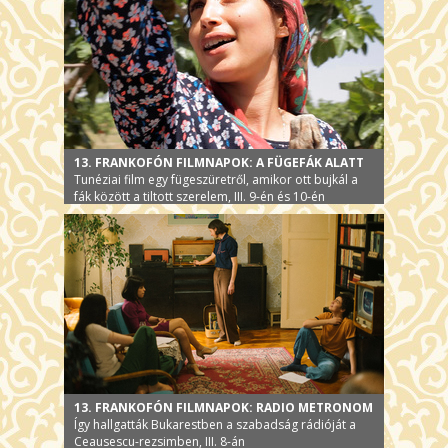
13. FRANKOFÓN FILMNAPOK: A FÜGEFÁK ALATT
Tunéziai film egy fügeszüretről, amikor ott bujkál a
fák között a tiltott szerelem, III. 9-én és 10-én
13. FRANKOFÓN FILMNAPOK: RADIO METRONOM
Így hallgatták Bukarestben a szabadság rádióját a
Ceausescu-rezsimben, III. 8-án