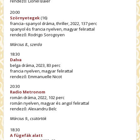
rendező: Lionel Baier
20:00
Szörnyetegek
(16)
francia–spanyol dráma, thriller, 2022, 137 perc
spanyol és francia nyelven, magyar felirattal
rendező: Rodrigo Sorogoyen
Március 8., szerda
18:30
Dalva
belga dráma, 2023, 83 perc
francia nyelven, magyar felirattal
rendező: Emmanuelle Nicot
20:30
Radio Metronom
román dráma, 2022, 102 perc
román nyelven, magyar és angol felirattal
rendező: Alexandru Belc
Március 9., csütörtök
18:30
A fügefák alatt