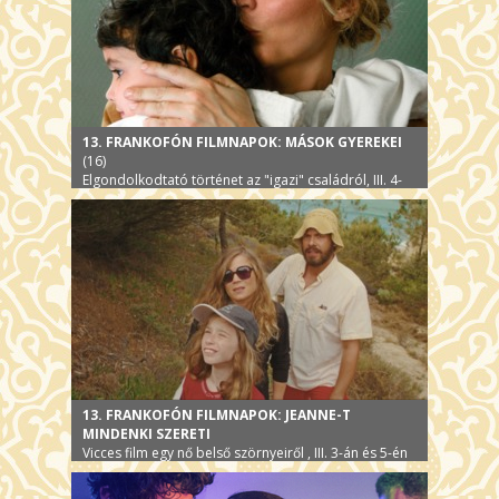
13. FRANKOFÓN FILMNAPOK: MÁSOK GYEREKEI
(16)
Elgondolkodtató történet az "igazi" családról, III. 4-
én
13. FRANKOFÓN FILMNAPOK: JEANNE-T
MINDENKI SZERETI
Vicces film egy nő belső szörnyeiről , III. 3-án és 5-én