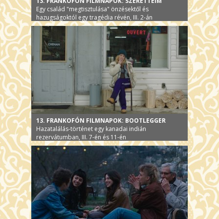
13. FRANKOFÓN FILMNAPOK: SZERETTEIM
Egy család "megtisztulása" önzésektől és
hazugságoktól egy tragédia révén, III. 2-án
13. FRANKOFÓN FILMNAPOK: BOOTLEGGER
Hazatalálás-történet egy kanadai indián
rezervátumban, III. 7-én és 11-én