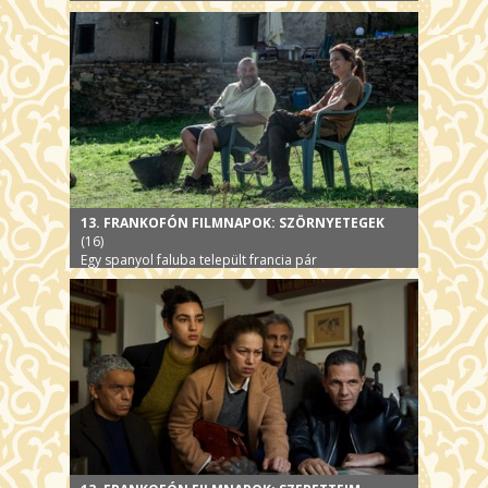
13. FRANKOFÓN FILMNAPOK: SZÖRNYETEGEK
(16)
Egy spanyol faluba települt francia pár
közellenséggé lesz, mert nem akarnak szélerőművet,
III. 7. és 12.