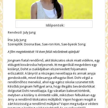
Időpontok:
Rendező:
July Jung
Írta: July Jung
Szereplők: Doona Bae, Sae-ron Kim, Sae-byeok Song
A film megtekintését
18
éven felüli nézőinknek ajánljuk!
Jongnam fiatal rendőrnő, akit titokzatos okok miatt vidékre, egy
eldugott kisvárosba helyeznek. Itt megpróbál megvédeni egy
kislányt, Dohit a családjában elszenvedett folyamatos
erőszaktól. A lányról a részeges nevelőapja és annak anyja
gondoskodik, mivel édesanyja elhagyta őket. Dohi végül a
rendőrnőhöz menekül, ahol egy egész iskolai szünetet tölt.
Később Jongnam felfigyel arra, hogy illegális bevándorlókat
dolgoztat Dohi nevelőapja. Egy váratlan baleset történik,
melyben a kislány is érintetté válik, miközben felbukkan egy
árny a rendőrnő titokzatos múltjából. Vajon hogyan reagál a
zárt közösség a rendőrnő múltjára? Vajon meg tudja-e védeni