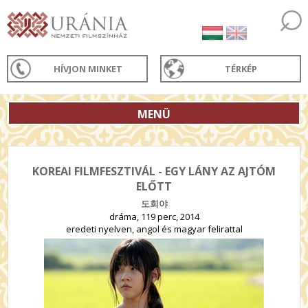
HÍVJON MINKET
TÉRKÉP
MENÜ
KOREAI FILMFESZTIVÁL - EGY LÁNY AZ AJTÓM
ELŐTT
도희야
dráma, 119 perc, 2014
eredeti nyelven, angol és magyar felirattal