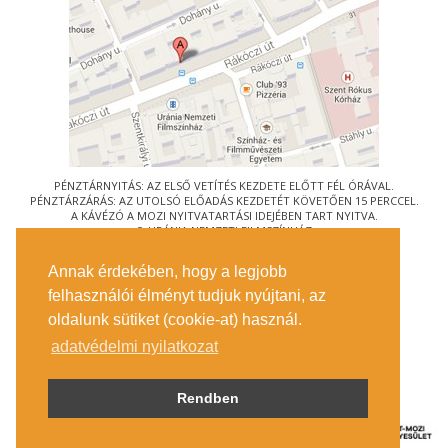
PÉNZTÁRNYITÁS: AZ ELSŐ VETÍTÉS KEZDETE ELŐTT FÉL ÓRÁVAL.
PÉNZTÁRZÁRÁS: AZ UTOLSÓ ELŐADÁS KEZDETÉT KÖVETŐEN 15 PERCCEL.
A KÁVÉZÓ A MOZI NYITVATARTÁSI IDEJÉBEN TART NYITVA.
© URÁNIA NEMZETI FILMSZÍNHÁZ
AZ
ART-MOZI EGYESÜLET
TAGMOZIJA
Annak érdekében, hogy a legjobb
1088 BUDAPEST, RÁKÓCZI ÚT 21.
felhasználói élményt tudjuk nyújtani, az
MEGKÖZELÍTÉS
oldalunk sütiket (cookie-at) használ.
JEGYINFORMÁCIÓ
ÍRJON NEKÜNK!
adatvédelmi nyilatkozat
KÖZÉRDEKŰ ADATOK
SAJTÓ
ADATVÉDELMI TÁJÉKOZTATÓ
Rendben