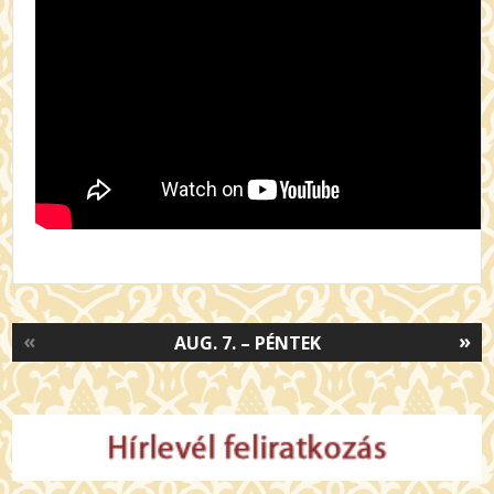
«
»
AUG. 7. – PÉNTEK