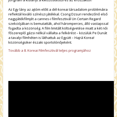
Jongnam a kislányt a kiközösítéstől és az erőszaktól?
Az Egy lány az ajtóm előtt a dél-koreai társadalom problémáira
reflektál kiváló színészi játékkal. Csong Dzsuri rendezőnő első
nagyjátékfilmjét a cannes-i filmfesztivál Un Certain Regard
szekciójában is bemutatták, ahol háromperces, álló vastapssal
fogadta a közönség. A film limitált költségvetése miatt a két női
főszereplő gázsi nélkül vállalta a felkérést – közülük Pe Dunát
a tavalyi filmhéten is láthattuk az Együtt – Hajrá Korea!
közönségsiker északi sportolónőjeként.
Tovább a 8. Koreai Filmfesztivál teljes programjához