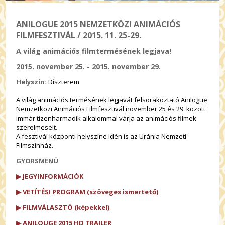
ANILOGUE 2015 NEMZETKÖZI ANIMÁCIÓS
FILMFESZTIVÁL / 2015. 11. 25-29.
A világ animációs filmtermésének legjava!
2015. november 25. - 2015. november 29.
Helyszín:
Díszterem
A világ animációs termésének legjavát felsorakoztató Anilogue
Nemzetközi Animációs Filmfesztivál november 25 és 29. között
immár tizenharmadik alkalommal várja az animációs filmek
szerelmeseit.
A fesztivál központi helyszíne idén is az Uránia Nemzeti
Filmszínház.
GYORSMENÜ
▶ JEGYINFORMÁCIÓK
▶ VETÍTÉSI PROGRAM (szöveges ismertető)
▶ FILMVÁLASZTÓ (képekkel)
▶ ANILOUGE 2015 HD TRAILER