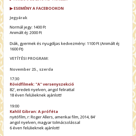
▶ ESEMÉNY A FACEBOOKON
Jegyárak
Normál jegy: 1400 Ft
Animált éj: 2000 Ft
Diák, gyermek és nyugdíjas kedvezmény: 1100 Ft (Animált éj
1600 Ft)
VETÍTÉSI PROGRAM:
November 25., szerda
17:30
Rövidfilmek: "A" versenyszekció
82', eredeti nyelven, angol felirattal
18 éven felülieknek ajánlott!
19:00
Kahlil Gibran: A próféta
nyitófilm, r: Roger Allers, amerikai film, 2014, 84'
angol nyelven, magyar tolmácsolással
6 éven felülieknek ajánlott!