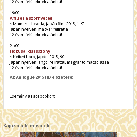
12 éven felülieknek ajánlott!
19:00
A fiú és a szörnyeteg
r: Mamoru Hosoda, japán film, 2015, 119'
japán nyelven, magyar felirattal
12 éven felülieknek ajánlott!
21:00
Hokusai kisasszony
r: Keiichi Hara, japán, 2015, 90'
japán nyelven, angol felirattal, magyar tolmácsolással
12 éven felülieknek ajánlott!
Az Anilogue 2015 HD előzetese:
Esemény a Facebookon:
Kapcsolódó műsorok