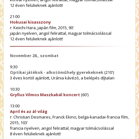
12 éven felülieknek ajánlott!
21:00
Hokusai kisasszony
r: Keiichi Hara, japán film, 2015, 90'
japán nyelven, angol felirattal, magyar tolmácsolással
12 éven felülieknek ajánlott!
November 28.
,
szombat
9:30
Optikai játékok - alkotóműhely gyerekeknek
(210')
3 éves kortól ajánlott, Uránia kávézó, a belépés díjtalan
10:30
Gryllus Vilmos Maszkabál koncert
(60')
13:00
April és az ál-világ
r: Christian Desmares, Franck Ekinci, belga-kanadai-francia film,
2015, 103'
francia nyelven, angol felirattal, magyar tolmácsolással
8 éven felülieknek ajánlott!