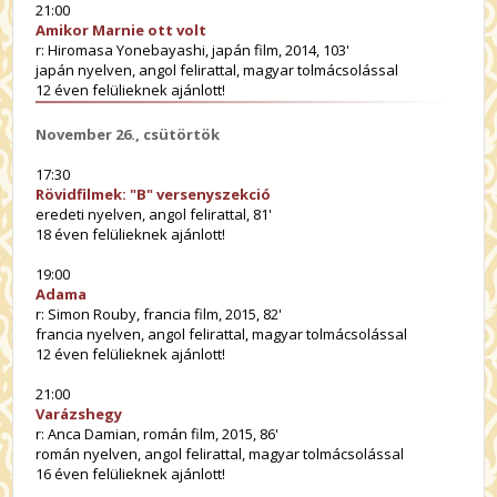
21:00
Amikor Marnie ott volt
r: Hiromasa Yonebayashi, japán film, 2014, 103'
japán nyelven, angol felirattal, magyar tolmácsolással
12 éven felülieknek ajánlott!
November 26., csütörtök
17:30
Rövidfilmek: "B" versenyszekció
eredeti nyelven, angol felirattal, 81'
18 éven felülieknek ajánlott!
19:00
Adama
r: Simon Rouby, francia film, 2015, 82'
francia nyelven, angol felirattal, magyar tolmácsolással
12 éven felülieknek ajánlott!
21:00
Varázshegy
r: Anca Damian, román film, 2015, 86'
román nyelven, angol felirattal, magyar tolmácsolással
16 éven felülieknek ajánlott!