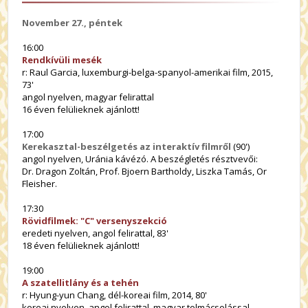
November 27., péntek
16:00
Rendkívüli mesék
r: Raul Garcia, luxemburgi-belga-spanyol-amerikai film, 2015,
73'
angol nyelven, magyar felirattal
16 éven felülieknek ajánlott!
17:00
Kerekasztal-beszélgetés az interaktív filmről
(90')
angol nyelven, Uránia kávézó. A beszégletés résztvevői:
Dr. Dragon Zoltán, Prof. Bjoern Bartholdy, Liszka Tamás, Or
Fleisher.
17:30
Rövidfilmek: "C" versenyszekció
eredeti nyelven, angol felirattal, 83'
18 éven felülieknek ajánlott!
19:00
A szatellitlány és a tehén
r: Hyung-yun Chang, dél-koreai film, 2014, 80'
koreai nyelven, angol felirattal, magyar tolmácsolással