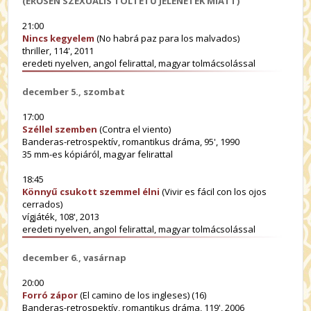
(ERŐSEN SZEXUÁLIS TÖLTETŰ JELENETEK MIATT)
21:00
Nincs kegyelem
(No habrá paz para los malvados)
thriller, 114', 2011
eredeti nyelven, angol felirattal, magyar tolmácsolással
december 5., szombat
17:00
Széllel szemben
(Contra el viento)
Banderas-retrospektív, romantikus dráma, 95', 1990
35 mm-es kópiáról, magyar felirattal
18:45
Könnyű csukott szemmel élni
(Vivir es fácil con los ojos
cerrados)
vígjáték, 108', 2013
eredeti nyelven, angol felirattal, magyar tolmácsolással
december 6., vasárnap
20:00
Forró zápor
(El camino de los ingleses) (16)
Banderas-retrospektív, romantikus dráma, 119', 2006