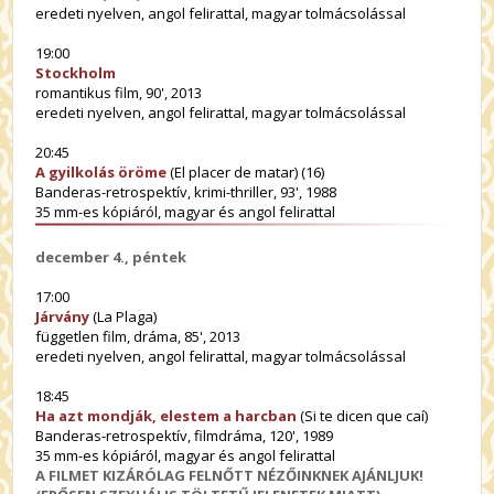
eredeti nyelven, angol felirattal, magyar tolmácsolással
19:00
Stockholm
romantikus film, 90', 2013
eredeti nyelven, angol felirattal, magyar tolmácsolással
20:45
A gyilkolás öröme
(El placer de matar) (16)
Banderas-retrospektív, krimi-thriller, 93', 1988
35 mm-es kópiáról, magyar és angol felirattal
december 4., péntek
17:00
Járvány
(La Plaga)
független film, dráma, 85', 2013
eredeti nyelven, angol felirattal, magyar tolmácsolással
18:45
Ha azt mondják, elestem a harcban
(Si te dicen que caí)
Banderas-retrospektív, filmdráma, 120', 1989
35 mm-es kópiáról, magyar és angol felirattal
A FILMET KIZÁRÓLAG FELNŐTT NÉZŐINKNEK AJÁNLJUK!