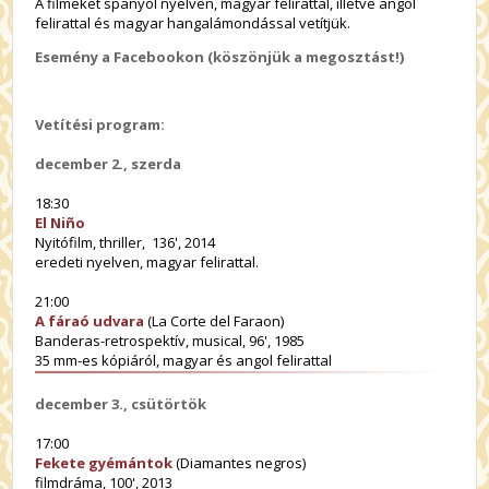
A filmeket spanyol nyelven, magyar felirattal, illetve angol
felirattal és magyar hangalámondással vetítjük.
Esemény a Facebookon (köszönjük a megosztást!)
Vetítési program:
december 2., szerda
18:30
El Niño
Nyitófilm, thriller, 136', 2014
eredeti nyelven, magyar felirattal.
21:00
A fáraó udvara
(La Corte del Faraon)
Banderas-retrospektív, musical, 96', 1985
35 mm-es kópiáról, magyar és angol felirattal
december 3., csütörtök
17:00
Fekete gyémántok
(Diamantes negros)
filmdráma, 100', 2013