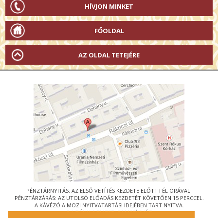
HÍVJON MINKET
FŐOLDAL
AZ OLDAL TETEJÉRE
PÉNZTÁRNYITÁS: AZ ELSŐ VETÍTÉS KEZDETE ELŐTT FÉL ÓRÁVAL.
PÉNZTÁRZÁRÁS: AZ UTOLSÓ ELŐADÁS KEZDETÉT KÖVETŐEN 15 PERCCEL.
A KÁVÉZÓ A MOZI NYITVATARTÁSI IDEJÉBEN TART NYITVA.
© URÁNIA NEMZETI FILMSZÍNHÁZ