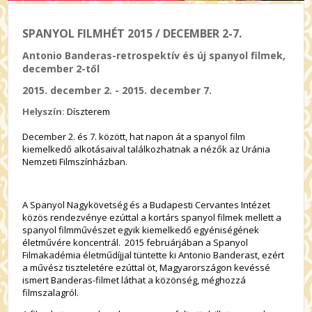
SPANYOL FILMHÉT 2015 / DECEMBER 2-7.
Antonio Banderas-retrospektív és új spanyol filmek,
december 2-től
2015. december 2. - 2015. december 7.
Helyszín:
Díszterem
December 2. és 7. között, hat napon át a spanyol film
kiemelkedő alkotásaival találkozhatnak a nézők az Uránia
Nemzeti Filmszínházban.
A Spanyol Nagykövetség és a Budapesti Cervantes Intézet
közös rendezvénye ezúttal a kortárs spanyol filmek mellett a
spanyol filmművészet egyik kiemelkedő egyéniségének
életművére koncentrál. 2015 februárjában a Spanyol
Filmakadémia életműdíjjal tüntette ki Antonio Banderast, ezért
a művész tiszteletére ezúttal öt, Magyarországon kevéssé
ismert Banderas-filmet láthat a közönség, méghozzá
filmszalagról.