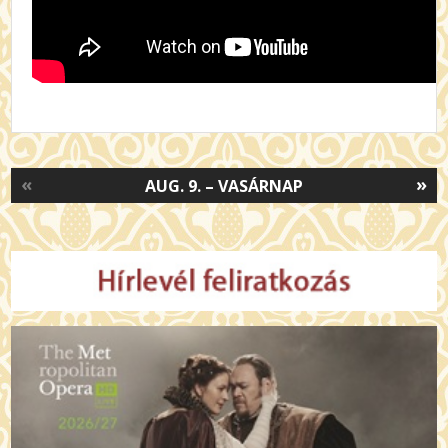
«
»
AUG. 9. – VASÁRNAP