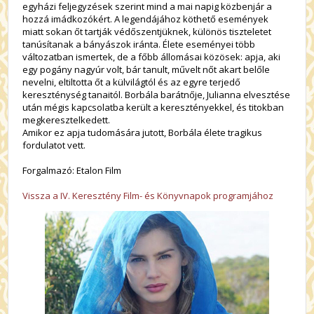
egyházi feljegyzések szerint mind a mai napig közbenjár a
hozzá imádkozókért. A legendájához köthető események
miatt sokan őt tartják védőszentjüknek, különös tiszteletet
tanúsítanak a bányászok iránta. Élete eseményei több
változatban ismertek, de a főbb állomásai közösek: apja, aki
egy pogány nagyúr volt, bár tanult, művelt nőt akart belőle
nevelni, eltiltotta őt a külvilágtól és az egyre terjedő
kereszténység tanaitól. Borbála barátnője, Julianna elvesztése
után mégis kapcsolatba került a keresztényekkel, és titokban
megkeresztelkedett.
Amikor ez apja tudomására jutott, Borbála élete tragikus
fordulatot vett.
Forgalmazó: Etalon Film
Vissza a IV. Keresztény Film- és Könyvnapok programjához