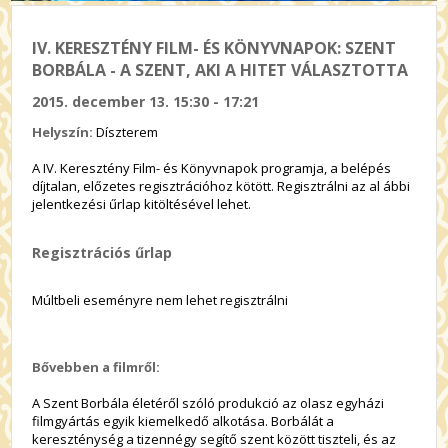
IV. KERESZTÉNY FILM- ÉS KÖNYVNAPOK: SZENT
BORBÁLA - A SZENT, AKI A HITET VÁLASZTOTTA
2015. december 13. 15:30 - 17:21
Helyszín:
Díszterem
A IV. Keresztény Film- és Könyvnapok programja, a belépés
díjtalan, előzetes regisztrációhoz kötött. Regisztrálni az al ábbi
jelentkezési űrlap kitöltésével lehet.
Regisztrációs űrlap
Múltbeli eseményre nem lehet regisztrálni
Bővebben a filmről:
A Szent Borbála életéről szóló produkció az olasz egyházi
filmgyártás egyik kiemelkedő alkotása. Borbálát a
kereszténység a tizennégy segítő szent között tiszteli, és az