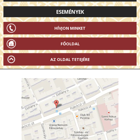
ESEMÉNYEK
HÍVJON MINKET
FŐOLDAL
AZ OLDAL TETEJÉRE