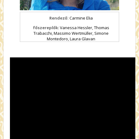
Rendező:
Carmine Elia
főszereplők
: Vanessa Hessler, Thomas
Trabacchi, Massimo Wertmüller, Simone
Montedoro, Laura Glavan