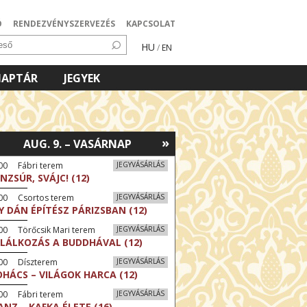
Ó
RENDEZVÉNYSZERVEZÉS
KAPCSOLAT
HU
/
EN
NAPTÁR
JEGYEK
»
AUG. 9. – VASÁRNAP
00 Fábri terem
JEGYVÁSÁRLÁS
NZSÚR, SVÁJC! (12)
:00 Csortos terem
JEGYVÁSÁRLÁS
Y DÁN ÉPÍTÉSZ PÁRIZSBAN (12)
00 Törőcsik Mari terem
JEGYVÁSÁRLÁS
LÁLKOZÁS A BUDDHÁVAL (12)
:00 Díszterem
JEGYVÁSÁRLÁS
HÁCS – VILÁGOK HARCA (12)
00 Fábri terem
JEGYVÁSÁRLÁS
ANZ – KAFKA ÉLETE (16)