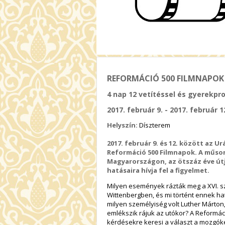
REFORMÁCIÓ 500 FILMNAPOK
4 nap 12 vetítéssel és gyerekpr
2017. február 9. - 2017. február 1
Helyszín:
Díszterem
2017. február 9. és 12. között
az Ur
Reformáció 500 Filmnapok
. A műso
Magyarországon, az ötszáz éve útj
hatásaira hívja fel a figyelmet.
Milyen események rázták meg a XVI. s
Wittenbergben, és mi történt ennek h
milyen személyiség volt Luther Márton,
emlékszik rájuk az utókor? A Reformá
kérdésekre keresi a választ a mozgóké