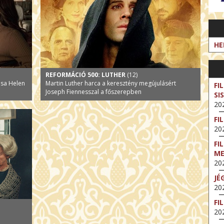
HE
REFORMÁCIÓ 500: LUTHER
(12)
ása Helen
Martin Luther harca a keresztény megújulásért
FI
Joseph Fiennesszal a főszerepben
SI
202
FI
202
FI
M
202
JÉ
202
FI
202