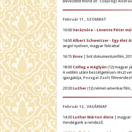
Bevezetőt mond
dr. Csepregi András
Február 11., SZOMBAT
10:00
Varázsóra – Levente Péter mű
14:00
Albert Schweitzer - Egy élet A
angol nyelven, magyar felirattal
16:15
Knox
| brit dokumentumfilm, 2015
18:00
Csillag a máglyán
(12) magyar já
A vetítés utáni beszélgetésen részt v
igazgatója,
Pozsgai Zsolt
filmrendez
20:30
Luther
(12) német-amerikai film, 2
Február 12., VASÁRNAP
14:30
Luther Márton élete
| magyar an
Vendégünk a rendező.