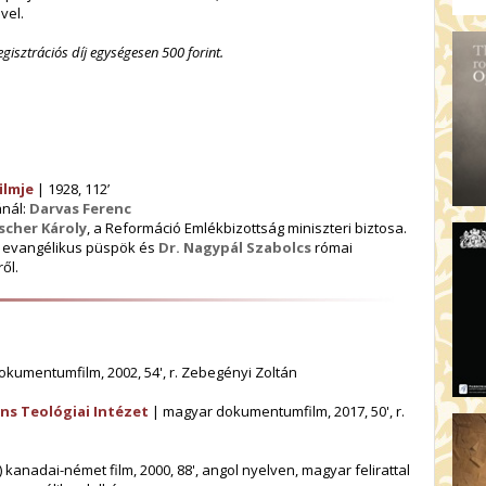
vel.
OD
17:
gisztrációs díj egységesen 500 forint.
A 
19
AR
19:
MI
ilmje
| 1928, 112’
20:
ánál:
Darvas Ferenc
KE
scher Károly
, a Reformáció Emlékbizottság miniszteri biztosa.
evangélikus püspök és
Dr. Nagypál Szabolcs
római
20
ől.
A 
kumentumfilm, 2002, 54', r. Zebegényi Zoltán
áns Teológiai Intézet
| magyar dokumentumfilm, 2017, 50', r.
) kanadai-német film, 2000, 88', angol nyelven, magyar felirattal