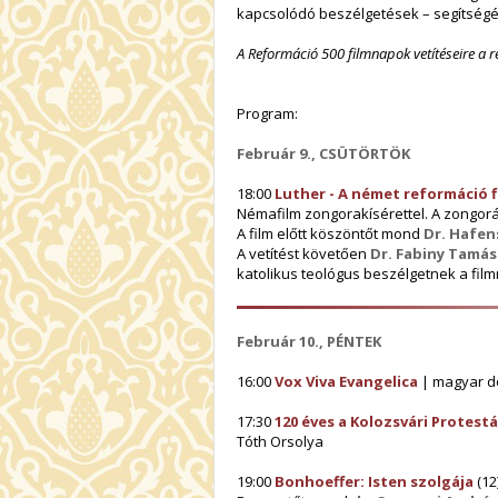
kapcsolódó beszélgetések – segítségé
A Reformáció 500 filmnapok vetítéseire a re
Program:
Február 9., CSÜTÖRTÖK
18:00
Luther - A német reformáció f
Némafilm zongorakísérettel. A zongor
A film előtt köszöntőt mond
Dr. Hafen
A vetítést követően
Dr. Fabiny Tamás
katolikus teológus beszélgetnek a filmr
Február 10., PÉNTEK
16:00
Vox Viva Evangelica
| magyar do
17:30
120 éves a Kolozsvári Protest
Tóth Orsolya
19:00
Bonhoeffer: Isten szolgája
(12