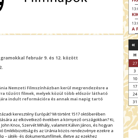
13
KI
13
A 
14:
DI
«
KI
H
ogramokkal február 9. és 12. között
15
27
AZ
2.
3
15
SA
10
CS
17
ánia Nemzeti Filmszínházban kerül megrendezésre a
15:
rra tűzött filmek, melyek közül több először látható
24
MO
ára indult reformációra és annak mai napig tartó
31
17
HE
zázadi keresztény Európát? Mi történt 1517 októberében
atására az elkövetkező években a környező országokban? Ki,
17:
 John Knox, Szervét Mihály, valamint Kálvin János, és hogyan
SZ
ció Emlékbizottság és az Uránia közös rendezvénye ezekre a
p – játék- és dokumentumfilmek, illetve az ezekhez
17