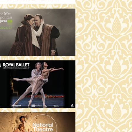
ÜSSZEIA (16)
30 Fábri terem
JEGYVÁSÁRLÁS
ZONGORAHANGOLÓ (16)
:00 Csortos terem
JEGYVÁSÁRLÁS
GENTIN TÖRTÉNETEK (16)
30 Törőcsik Mari terem
JEGYVÁSÁRLÁS
KET NEM BESZÉLEK (16)
00 Fábri terem
JEGYVÁSÁRLÁS
SERŰ KARÁCSONY (16)
:30 Díszterem
JEGYVÁSÁRLÁS
GYŰLÖLET (16)