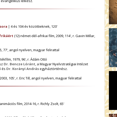
evangélikus lelkész.
sora
| 4 és 104 év közöttieknek, 120'
frikáért
(12) német-dél-afrikai film, 2009, 114', r. Gavin Millar,
, 77', angol nyelven, magyar felirattal
tékfilm, 1979, 96', r. Ádám Ottó
esz
Dr. Bencze Lóránt
, a Magyar Nyelvstratégiai Intézet
ő és
Dr. Korányi András
egyháztörténész.
003, 105', r. Eric Till, angol nyelven, magyar felirattal
imációs film, 2014-16, r. Richly Zsolt, 65'