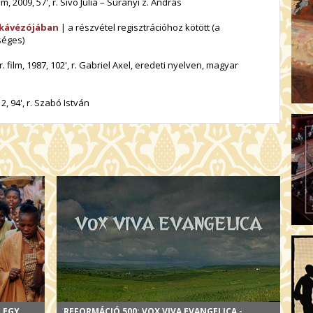
2009, 57', r. Sívó Júlia – Surányi z. András
 kávézójában
| a részvétel regisztrációhoz kötött (a
séges)
 film, 1987, 102', r. Gabriel Axel, eredeti nyelven, magyar
2, 94', r. Szabó István
 EGY
REFORMÁCIÓ 500: VOX VIVA EVANGELICA -