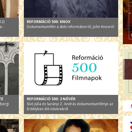
12)
REFORMÁCIÓ 500: KNOX
a -
Dokumentumfilm a skót reformátorról, John Knoxról
TE
REFORMÁCIÓ 500: 3 NŐVÉR
nbergi
Sívó Júlia és Surányi Z. András dokumentumfilmje az
Erdélyben élő nővérekről