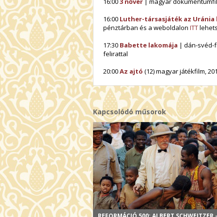
16:00
3 nővér
| magyar dokumentumfilm, 
16:00
Luther-társasjáték az Uránia
pénztárban és a weboldalon
ITT
lehet
17:30
Babette lakomája
| dán-svéd-fr.
felirattal
20:00
Az ajtó
(12) magyar játékfilm, 201
Kapcsolódó műsorok
REFORMÁCIÓ 500: ALBERT SCHWEITZER -