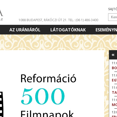
SAJT
1088 BUDAPEST, RÁKÓCZI ÚT 21.
TEL.: (06 1) 486-3400
AZ URÁNIÁRÓL
LÁTOGATÓKNAK
ESEMÉNY
«
11:
BO
11
EG
11:
TA
11
MO
13:
FR