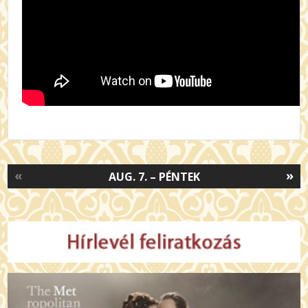
«
»
AUG. 7. – PÉNTEK