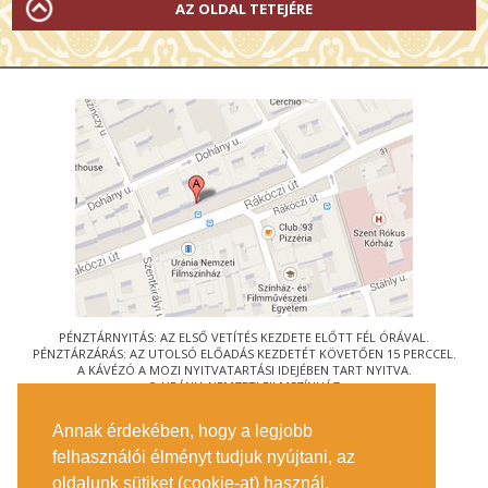
AZ OLDAL TETEJÉRE
PÉNZTÁRNYITÁS: AZ ELSŐ VETÍTÉS KEZDETE ELŐTT FÉL ÓRÁVAL.
PÉNZTÁRZÁRÁS: AZ UTOLSÓ ELŐADÁS KEZDETÉT KÖVETŐEN 15 PERCCEL.
A KÁVÉZÓ A MOZI NYITVATARTÁSI IDEJÉBEN TART NYITVA.
© URÁNIA NEMZETI FILMSZÍNHÁZ
AZ
ART-MOZI EGYESÜLET
TAGMOZIJA
Annak érdekében, hogy a legjobb
1088 BUDAPEST, RÁKÓCZI ÚT 21.
felhasználói élményt tudjuk nyújtani, az
MEGKÖZELÍTÉS
oldalunk sütiket (cookie-at) használ.