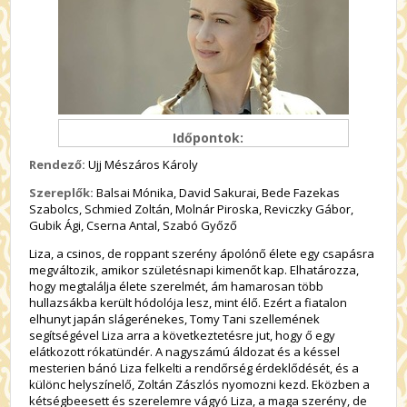
Időpontok:
Rendező:
Ujj Mészáros Károly
Szereplők:
Balsai Mónika, David Sakurai, Bede Fazekas
Szabolcs, Schmied Zoltán, Molnár Piroska, Reviczky Gábor,
Gubik Ági, Cserna Antal, Szabó Győző
Liza, a csinos, de roppant szerény ápolónő élete egy csapásra
megváltozik, amikor születésnapi kimenőt kap. Elhatározza,
hogy megtalálja élete szerelmét, ám hamarosan több
hullazsákba került hódolója lesz, mint élő. Ezért a fiatalon
elhunyt japán slágerénekes, Tomy Tani szellemének
segítségével Liza arra a következtetésre jut, hogy ő egy
elátkozott rókatündér. A nagyszámú áldozat és a késsel
mesterien bánó Liza felkelti a rendőrség érdeklődését, és a
különc helyszínelő, Zoltán Zászlós nyomozni kezd. Eközben a
kétségbeesett és szerelemre vágyó Liza, a maga szerény, de