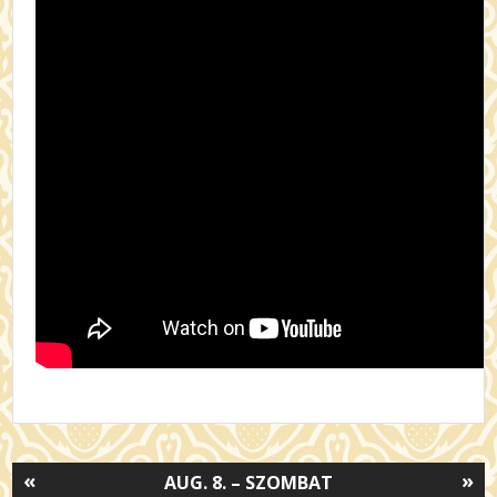
«
»
AUG. 8. – SZOMBAT