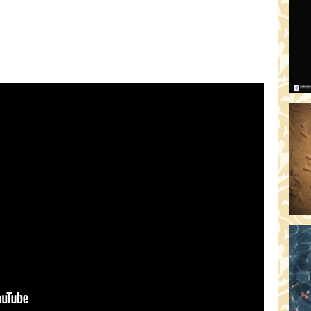
AR
19:
AZ
19
ÁD
19:
HO
NÉ
19
OD