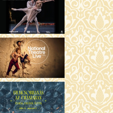
GENTIN TÖRTÉNETEK (16)
00 Fábri terem
JEGYVÁSÁRLÁS
 ÖRDÖG PRADÁT VISEL 2. (12)
:00 Csortos terem
JEGYVÁSÁRLÁS
ÁM ALMÁI (16)
00 Törőcsik Mari terem
JEGYVÁSÁRLÁS
GYAN TUDNÉK ÉLNI
LKÜLED? (12)
:00 Díszterem
JEGYVÁSÁRLÁS
ÜSSZEIA (16)