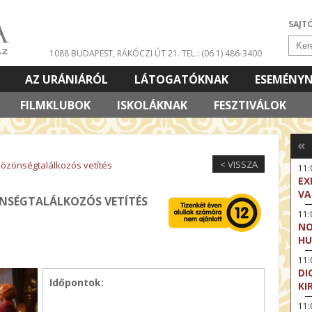
SAJT
1088 BUDAPEST, RÁKÓCZI ÚT 21.
TEL.: (06 1) 486-3400
AZ URÁNIÁRÓL
LÁTOGATÓKNAK
ESEMÉNY
FILMKLUBOK
ISKOLÁKNAK
FESZTIVÁLOK
«
< VISSZA
 Közönségtalálkozós vetítés
11
EX
VA
ÖNSÉGTALÁLKOZÓS VETÍTÉS
11
NO
HU
11:
DI
Időpontok:
KI
11: