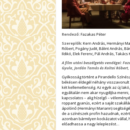
Rendező:
Fazakas Péter
Szereplők
: Kern András, Hermányi Mar
Róbert, Pogány Judit, Bálint András, 
Ildikó, Elek Ferenc, Pál András, Takács 
A film utáni beszélgetés vendégei:
Faz
Gyula, Jordán Tamás és Koltai Róbert, 
Gyilkosság történt a Pirandello Színész
békésen éldegél néhány visszavonult s
két kellemetlenség. Az egyik az új lakó
egyáltalán nem akar nyugdíjba menni,
kapcsolatos – alig hízelgő – véleményé
roppant gyanús, ezért a saját szakáll
ápolónő (Hermányi Mariann) segítségér
de a színészek profin hazudnak, ezért a
azonban bármilyen kockázatot vállal, h
előadhassa a nagy leleplezést…