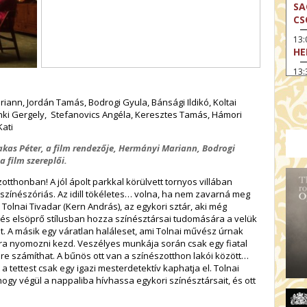
SA
CS
13
HE
13:
A 
iann, Jordán Tamás, Bodrogi Gyula, Bánsági Ildikó, Koltai
13
Bánki Gergely, Stefanovics Angéla, Keresztes Tamás, Hámori
MA
Kati
14:
ME
akas Péter,
a
film rendezője,
Hermányi Mariann,
Bodrogi
a film szereplői.
15
MO
otthonban! A jól ápolt parkkal körülvett tornyos villában
zínészóriás. Az idill tökéletes… volna, ha nem zavarná meg
15
, Tolnai Tivadar (Kern András), az egykori sztár, aki még
OD
 és elsöprő stílusban hozza színésztársai tudomására a velük
t. A másik egy váratlan haláleset, ami Tolnai művész úrnak
16:
ára nyomozni kezd. Veszélyes munkája során csak egy fiatal
TA
e számíthat. A bűnös ott van a színészotthon lakói között…
17:
 tettest csak egy igazi mesterdetektív kaphatja el. Tolnai
MO
ogy végül a nappaliba hívhassa egykori színésztársait, és ott
17