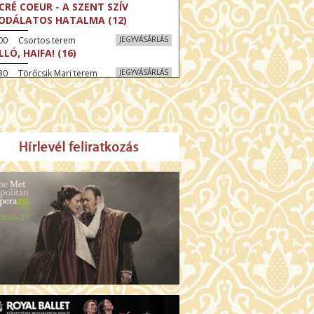
CRÉ COEUR - A SZENT SZÍV
ODÁLATOS HATALMA (12)
:00 Csortos terem
JEGYVÁSÁRLÁS
LLÓ, HAIFA! (16)
30 Törőcsik Mari terem
JEGYVÁSÁRLÁS
KEGYELEM (16)
:30 Díszterem
JEGYVÁSÁRLÁS
GYAR MENYEGZŐ (12)
30 Fábri terem
JEGYVÁSÁRLÁS
SSZI ÉSZAK (12)
:00 Csortos terem
JEGYVÁSÁRLÁS
HÁCS – VILÁGOK HARCA (12)
:30 Díszterem
JEGYVÁSÁRLÁS
ÜSSZEIA (16)
00 Törőcsik Mari terem
JEGYVÁSÁRLÁS
LÁLKOZÁS A BUDDHÁVAL (12)
00 Fábri terem
JEGYVÁSÁRLÁS
MO (12)
:00 Csortos terem
JEGYVÁSÁRLÁS