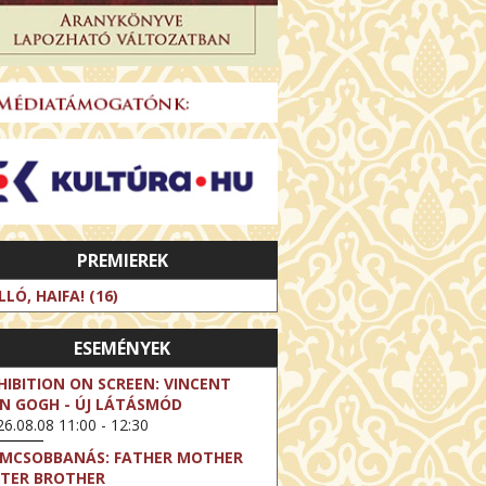
PREMIEREK
LLÓ, HAIFA! (16)
ESEMÉNYEK
HIBITION ON SCREEN: VINCENT
N GOGH - ÚJ LÁTÁSMÓD
6.08.08 11:00 - 12:30
LMCSOBBANÁS: FATHER MOTHER
STER BROTHER