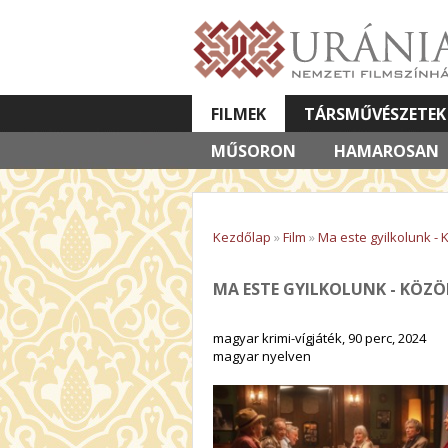
FILMEK
TÁRSMŰVÉSZETEK
MŰSORON
VETÍTETT KÉPES ELŐADÁSOK
HAMAROSAN
Kezdőlap
»
Film
»
Ma este gyilkolunk -
MA ESTE GYILKOLUNK - KÖZ
magyar krimi-vígjáték, 90 perc, 2024
magyar nyelven