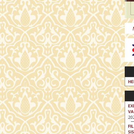
HE
EX
VA
202
FI
SI