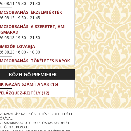
6.08.11 19:30 - 21:30
LMCSOBBANÁS: ÉRZELMI ÉRTÉK
6.08.13 19:30 - 21:45
LMCSOBBANÁS: A SZERETET, AMI
EGMARAD
6.08.18 19:30 - 21:30
GMEZŐK LOVAGJA
6.08.23 16:00 - 18:30
LMCSOBBANÁS: TÖKÉLETES NAPOK
6.08.25 19:30 - 21:45
KÖZELGŐ PREMIEREK
LMCSOBBANÁS: IFJÚSÁG
6.08.27 19:30 - 21:30
IK IGAZÁN SZÁMÍTANAK (16)
HIBITION ON SCREEN: VINCENT
VELÁZQUEZ-REJTÉLY (12)
N GOGH - ÚJ LÁTÁSMÓD
6.08.30 11:00 - 12:30
 LIVE / DAVID IRELAND: THE FIFTH
ZTÁRNYITÁS: AZ ELSŐ VETÍTÉS KEZDETE ELŐTT
EP
 ÓRÁVAL.
6.09.01 19:00 - 21:00
ZTÁRZÁRÁS: AZ UTOLSÓ ELŐADÁS KEZDETÉT
ETŐEN 15 PERCCEL.
RLIN ELESTE