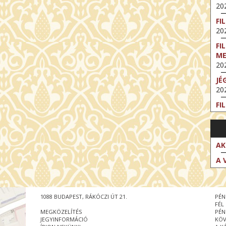
202
FI
202
FI
M
202
JÉ
202
FI
202
FI
202
AK
EX
A 
VA
202
NT
1088 BUDAPEST, RÁKÓCZI ÚT 21.
PÉN
ST
FÉL
202
MEGKÖZELÍTÉS
PÉN
JEGYINFORMÁCIÓ
KÖV
BE