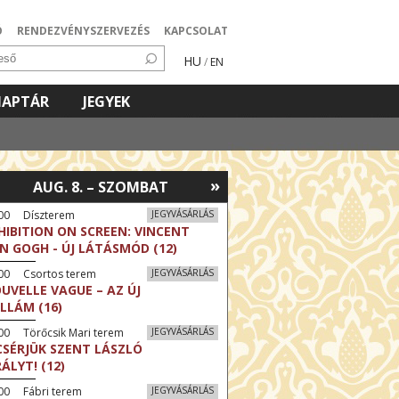
Ó
RENDEZVÉNYSZERVEZÉS
KAPCSOLAT
HU
/
EN
NAPTÁR
JEGYEK
»
AUG. 8. – SZOMBAT
:00 Díszterem
JEGYVÁSÁRLÁS
HIBITION ON SCREEN: VINCENT
N GOGH - ÚJ LÁTÁSMÓD (12)
:00 Csortos terem
JEGYVÁSÁRLÁS
UVELLE VAGUE – AZ ÚJ
LLÁM (16)
00 Törőcsik Mari terem
JEGYVÁSÁRLÁS
CSÉRJÜK SZENT LÁSZLÓ
RÁLYT! (12)
00 Fábri terem
JEGYVÁSÁRLÁS