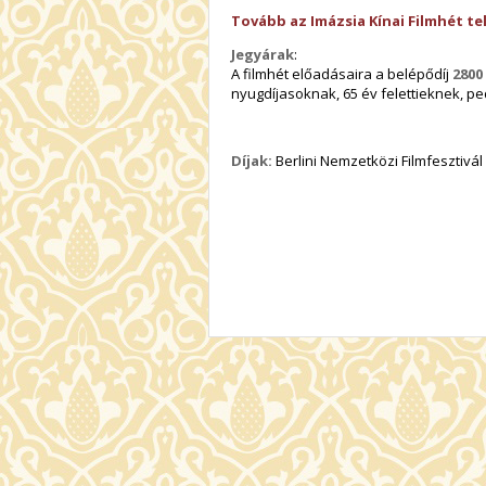
Tovább az Imázsia Kínai Filmhét t
Jegyárak
:
A filmhét előadásaira a belépődíj
2800
nyugdíjasoknak, 65 év felettieknek,
Díjak:
Berlini Nemzetközi Filmfesztivál