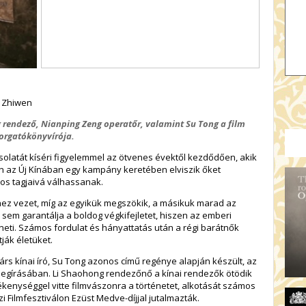
g Zhiwen
g rendező, Nianping Zeng operatőr, valamint Su Tong a film
 forgatókönyvírója.
csolatát kíséri figyelemmel az ötvenes évektől kezdődően, akik
n az Új Kínában egy kampány keretében elviszik őket
os tagjaivá válhassanak.
hez vezet, míg az egyikük megszökik, a másikuk marad az
sem garantálja a boldog végkifejletet, hiszen az emberi
ti. Számos fordulat és hányattatás után a régi barátnők
ják életüket.
árs kínai író, Su Tong azonos című regénye alapján készült, az
 megírásában. Li Shaohong rendezőnő a kínai rendezők ötödik
kenységgel vitte filmvászonra a történetet, alkotását számos
zi Filmfesztiválon Ezüst Medve-díjjal jutalmazták.