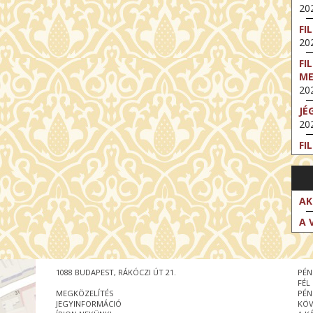
202
FI
202
FI
M
202
JÉ
202
FI
202
FI
202
AK
EX
A 
VA
202
NT
1088 BUDAPEST, RÁKÓCZI ÚT 21.
PÉN
ST
FÉL
202
MEGKÖZELÍTÉS
PÉN
JEGYINFORMÁCIÓ
KÖV
BE