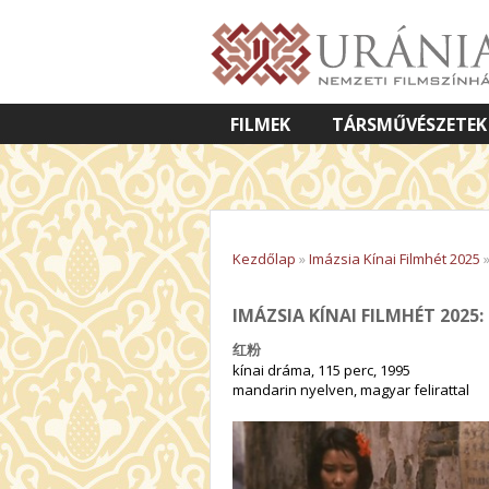
FILMEK
TÁRSMŰVÉSZETEK
VETÍTETT KÉPES ELŐADÁSOK
Kezdőlap
»
Imázsia Kínai Filmhét 2025
IMÁZSIA KÍNAI FILMHÉT 2025:
红粉
kínai dráma, 115 perc, 1995
mandarin nyelven, magyar felirattal