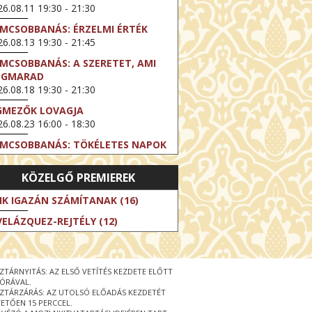
6.08.11 19:30 - 21:30
LMCSOBBANÁS: ÉRZELMI ÉRTÉK
6.08.13 19:30 - 21:45
LMCSOBBANÁS: A SZERETET, AMI
EGMARAD
6.08.18 19:30 - 21:30
GMEZŐK LOVAGJA
6.08.23 16:00 - 18:30
LMCSOBBANÁS: TÖKÉLETES NAPOK
6.08.25 19:30 - 21:45
KÖZELGŐ PREMIEREK
LMCSOBBANÁS: IFJÚSÁG
6.08.27 19:30 - 21:30
IK IGAZÁN SZÁMÍTANAK (16)
HIBITION ON SCREEN: VINCENT
VELÁZQUEZ-REJTÉLY (12)
N GOGH - ÚJ LÁTÁSMÓD
6.08.30 11:00 - 12:30
 LIVE / DAVID IRELAND: THE FIFTH
ZTÁRNYITÁS: AZ ELSŐ VETÍTÉS KEZDETE ELŐTT
EP
 ÓRÁVAL.
6.09.01 19:00 - 21:00
ZTÁRZÁRÁS: AZ UTOLSÓ ELŐADÁS KEZDETÉT
ETŐEN 15 PERCCEL.
RLIN ELESTE