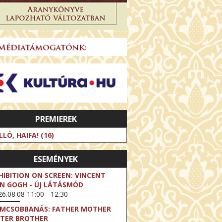
PREMIEREK
LLÓ, HAIFA! (16)
ESEMÉNYEK
HIBITION ON SCREEN: VINCENT
N GOGH - ÚJ LÁTÁSMÓD
6.08.08 11:00 - 12:30
LMCSOBBANÁS: FATHER MOTHER
STER BROTHER