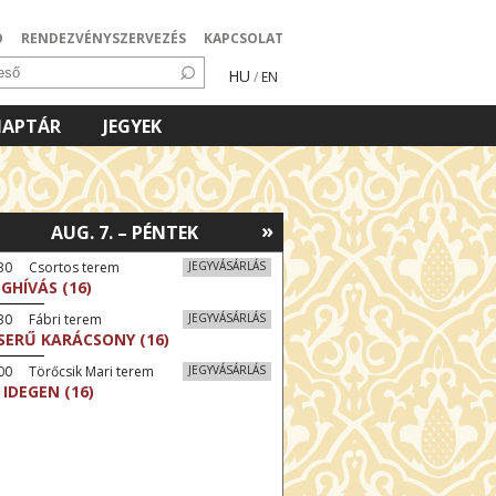
Ó
RENDEZVÉNYSZERVEZÉS
KAPCSOLAT
HU
/
EN
NAPTÁR
JEGYEK
»
AUG. 7. – PÉNTEK
:30 Csortos terem
JEGYVÁSÁRLÁS
GHÍVÁS (16)
30 Fábri terem
JEGYVÁSÁRLÁS
SERŰ KARÁCSONY (16)
00 Törőcsik Mari terem
JEGYVÁSÁRLÁS
 IDEGEN (16)