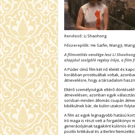
Rendező:
Li Shaohong
Főszereplők:
He Saifei, Wang Ji, Wan
A filmvetítés vendége lesz Li Shaohon
alapjául szolgáló regény írója, a film
A Púder című film két nő életét és kap
korábban prostituáltak voltak, azonba
átnevelésre, hogy a társadalom haszn
Eltérő személyiségük eltérő döntések
átnevelésen, azonban egyik választás 
sorsban minden állomás csupán átmene
kibékülnek bár, de külön utakon folytat
A film az egyik legnagyobb hatású kort
író maga is részt vett a forgatókönyv
generációjának tagjaként különös érzé
pozitív kritikával és a Berlini Nemzetkö