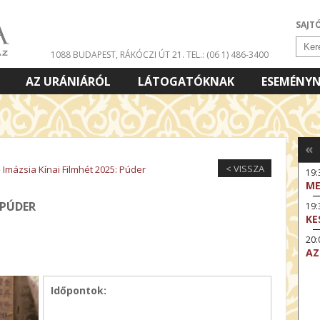
SAJT
1088 BUDAPEST, RÁKÓCZI ÚT 21.
TEL.: (06 1) 486-3400
AZ URÁNIÁRÓL
LÁTOGATÓKNAK
ESEMÉNY
«
< VISSZA
»
Imázsia Kínai Filmhét 2025: Púder
19
ME
 PÚDER
19:
KE
20:
AZ
Időpontok: