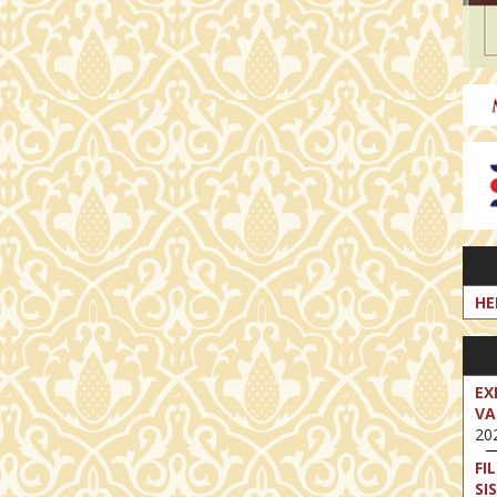
HE
EX
VA
202
FI
SI