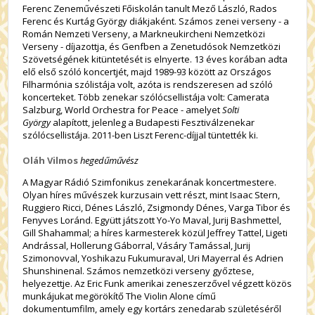
Ferenc Zeneművészeti Főiskolán tanult Mező László, Rados
Ferenc és Kurtág György diákjaként. Számos zenei verseny - a
Román Nemzeti Verseny, a Markneukircheni Nemzetközi
Verseny - díjazottja, és Genfben a Zenetudósok Nemzetközi
Szövetségének kitüntetését is elnyerte. 13 éves korában adta
elő első szóló koncertjét, majd 1989-93 között az Országos
Filharmónia szólistája volt, azóta is rendszeresen ad szóló
koncerteket. Több zenekar szólócsellistája volt: Camerata
Salzburg, World Orchestra for Peace - amelyet
Solti
György
alapított, jelenleg a Budapesti Fesztiválzenekar
szólócsellistája. 2011-ben Liszt Ferenc-díjjal tüntették ki.
Oláh Vilmos
hegedűművész
A Magyar Rádió Szimfonikus zenekarának koncertmestere.
Olyan híres művészek kurzusain vett részt, mint Isaac Stern,
Ruggiero Ricci, Dénes László, Zsigmondy Dénes, Varga Tibor és
Fenyves Loránd. Együtt játszott Yo-Yo Maval, Jurij Bashmettel,
Gill Shahammal; a híres karmesterek közül Jeffrey Tattel, Ligeti
Andrással, Hollerung Gáborral, Vásáry Tamással, Jurij
Szimonovval, Yoshikazu Fukumuraval, Uri Mayerral és Adrien
Shunshinenal. Számos nemzetközi verseny győztese,
helyezettje. Az Eric Funk amerikai zeneszerzővel végzett közös
munkájukat megörökítő The Violin Alone című
dokumentumfilm, amely egy kortárs zenedarab születéséről