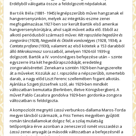
Erdélyből válogatta össze a feldolgozott népdalokat.
Bartók Béla
(1881- 1945) legnépszerűbb művei hangzanak el
hangversenyünkön, melyek az integritás-eszme zenei
megfogalmazásai.1927-ben sor került Bartók első amerikai
hangversenykörútjára, ahol saját műveit adta elő. Ebből az
alkotó periódusból származó művei:
Két rapszódia hegedűre és
zongorára
(1928),
Negyedik és Ötödik vonósnégyes
(1928, 1934), a
Cantata profana
(1930), valamint az első kötetek a 153 darabból
álló
Mikrokozmosz
sorozatból, amelyen 1926-tól 1939-ig
dolgozott. Bartók a IV. vonósnégyes befejezése után – szinte
egyszerre írta két hegedűrapszódiáját, eredetileg
zongorakísérettel. Zenekarra szintén 1929-ben hangszerelte
át a műveket. Közülük az
I. rapszódia
a népszerűbb, ismertebb
darab, a nagy előd Liszt Ferenc szellemében fogant alkotás.
Ajánlása Szigeti Józsefnek szól, aki 1929-ben mindkét
változatban bemutatta (Berlinben, illetve Königsbergben). A
művet Pablo Casalsra gondolva 1929-ben gordonka-zongora
változatban is feldolgozta.
A kompozíciót megnyitó
Lassú
verbunkos-dallama Maros-Torda
megyei táncból származik, a
Friss
Temes megyében gyűjtött
román táncdallamokat dolgoz fel, a szilaj mulatság
tetőpontjára érve azonban a zeneszerző ismét visszaidézi a
Lassú
zenei anyagát (a második változatban a befejezésnél a