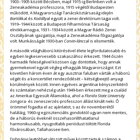
1903–1905 között Bécsben, majd 1915-ig Berlinben volt a
Zeneakadémia professzora, 1915 végétől Budapesten
működött. A Magyarországi Tanácsköztársaság idején
Bartók
kal és
Kodálly
al együtt a zenei direktórium tagja volt.
1919–1944 között a Budapesti Filharmóniai Társaság
elnökkarnagya, 1931–1934 között a Magyar Rádió Zenei
Osztályának igazgatója, majd a Zeneakadémia főigazgatója
volt. Munkásságát 1930-ban
Corvin-lánc
cal is elismerték.
A második világháború kitörésével élete legfordulatosabb és
egyben legkeservesebb szakaszához érkezett. 1944 őszén
harmadik feleségével közösen úgy döntöttek, hogy annak
gyermekeivel együtt végleg elhagyják Magyarországot. Ezt
követően három éven át egy ausztriai faluban várták a háború
végét és a koncertélet rendeződését – kétségbeejtő anyagi
körülmények között. Innen egyéves argentínai kényszerkitérő
és számtalan nehézség után 1949-ben érkezett meg a család
az Amerikai Egyesült Államokba, ahol a
Florida State University
zongora- és zeneszerzés-professzori állást kínált neki. Ő
örömmel fogadta el az ajánlatot, s az év novemberétől
haláláig, 1960-ig egzisztenciális gondoktól ugyan nem mentes,
de a háborús éveknél összehasonlíthatatlanul
harmonikusabb, nyugodtabb periódust töltött Florida
fővárosában, Tallahassee-ben.
Dohnányi legtöbbet játszott művei között tartjuk számon a