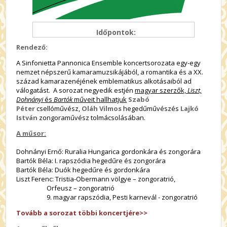
Időpontok:
Rendező:
A Sinfonietta Pannonica Ensemble koncertsorozata egy-egy
nemzet népszerű kamaramuzsikájából, a romantika és a XX.
század kamarazenéjének emblematikus alkotásaiból ad
válogatást. A sorozat negyedik estjén
magyar szerzők,
Liszt,
Dohnányi
és
Bartók
műveit hallhatjuk
Szabó
Péter
csellóművész,
Oláh Vilmos
hegedűművészés
Lajkó
István
zongoraművész tolmácsolásában.
A műsor:
Dohnányi Ernő: Ruralia Hungarica gordonkára és zongorára
Bartók Béla: I. rapszódia hegedűre és zongorára
Bartók Béla: Duók hegedűre és gordonkára
Liszt Ferenc: Tristia-Obermann völgye – zongoratrió,
Orfeusz – zongoratrió
9. magyar rapszódia, Pesti karnevál - zongoratrió
Tovább a sorozat többi koncertjére>>