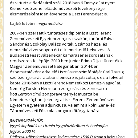
és virtuóz előadásáról szól, 2018-ban 6 Emmy-díjat nyert.
Kiemelkedő zenei előadóművészeti tevékenysége
elismeréseként idén átvehette a Liszt Ferenc-díjat is.
Lajkó István
zongoraművész
2007-ben szerzett kitüntetéses diplomát a Liszt Ferenc
Zeneművészeti Egyetem zongora szakán, tanárai Falvai
Sándor és Szokolay Balázs voltak. Számos hazai és
nemzetközi versenyen ért el kiemelkedő helyezést. A
Budapesti Fesztiválzenekar kamarazenei sorozatának
rendszeres fellépője. 2010-ben Junior Príma Díjjal tüntették ki
Magyar Zeneművészet kategóriában. 2014-ben
ősbemutatóként adta elő Liszt Faust-szimfóniáját Carl Tausig
szólózongora-átiratában, lemezre is játszotta, s ez a felvétel
kapta 2018-ban a Liszt Ferenc Nemzetközi Lemez-Nagydíjat.
Nemrég Torsten Herrmann zongorára és zenekarra
írott
Levitron
című zongoraversenyét mutatta be
Németországban. Jelenleg a Liszt Ferenc Zeneművészeti
Egyetem egyetemi adjunktusa, valamint a kölni Zene- és
Táncművészeti Főiskola zongora főtárgy-tanára.
JEGYINFORMÁCIÓK
Jegyek kaphatók az Uránia jegypénztárában és honlapján.
Jegyár: 2000 Ft
Diák/nyugdíjas/pedagógus kedvezmény: 1500 Ft (csak a helyszínen