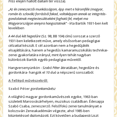
Friss
elején hallott dallam tér vissza).
„Az én zeneszerzői munkásságom, épp mert e háromféle (magyar,
román és szlovák) forrásból fakad, voltaképpen annak az integritás-
gondolatnak megtestesüléseként fogható fel, melyet ma
Magyarországon annyira hangoztatnak”
- írta Bartók 1931-ben kelt
levelében
A 44 duó két hegedűre
(Sz. 98, BB 104) című sorozat a szerző
1931-ben keletkezett műve, amely elsősorban pedagógiai
célzattal készült. E cél azonban nem a hegedűjáték
elsajátítására, hanem a hegedűs kamaramuzsikálás technikai-
zenei gyakorlatára irányul, mint ilyen tehát nagyban
különbözik Bartók egyéb pedagógiai műveitől.
Hangversenyünkön -
Szabó Péter
átiratában, hegedűre és
gordonkára- hangzik el
10 duó
a népszerű sorozatból.
A fellépő művészekről:
Szabó Péter
gordonkaművész
A világhírű magyar gordonkaművészek egyike, 1963-ban
született Marosvásárhelyen, muzsikus családban. Édesapja
Szabó Csaba, zeneszerző. Felsőfokú zenei tanulmányait a
kolozsvári Zeneakadémián végezte, ahol 1985-ben
kitüntetéssel diplomázott. Ezt követően a budapesti Liszt