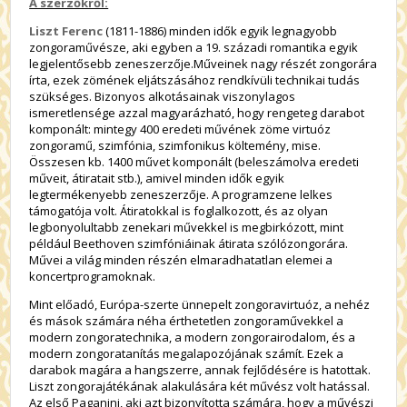
A szerzőkről:
Liszt Ferenc
(1811-1886) minden idők egyik legnagyobb
zongoraművésze, aki egyben a 19. századi romantika egyik
legjelentősebb zeneszerzője.Műveinek nagy részét zongorára
írta, ezek zömének eljátszásához rendkívüli technikai tudás
szükséges. Bizonyos alkotásainak viszonylagos
ismeretlensége azzal magyarázható, hogy rengeteg darabot
komponált: mintegy 400 eredeti művének zöme virtuóz
zongoramű, szimfónia, szimfonikus költemény, mise.
Összesen kb. 1400 művet komponált (beleszámolva eredeti
műveit, átiratait stb.), amivel minden idők egyik
legtermékenyebb zeneszerzője. A programzene lelkes
támogatója volt. Átiratokkal is foglalkozott, és az olyan
legbonyolultabb zenekari művekkel is megbirkózott, mint
például Beethoven szimfóniáinak átirata szólózongorára.
Művei a világ minden részén elmaradhatatlan elemei a
koncertprogramoknak.
Mint előadó, Európa-szerte ünnepelt zongoravirtuóz, a nehéz
és mások számára néha érthetetlen zongoraművekkel a
modern zongoratechnika, a modern zongorairodalom, és a
modern zongoratanítás megalapozójának számít. Ezek a
darabok magára a hangszerre, annak fejlődésére is hatottak.
Liszt zongorajátékának alakulására két művész volt hatással.
Az első Paganini, aki azt bizonyította számára, hogy a művészi