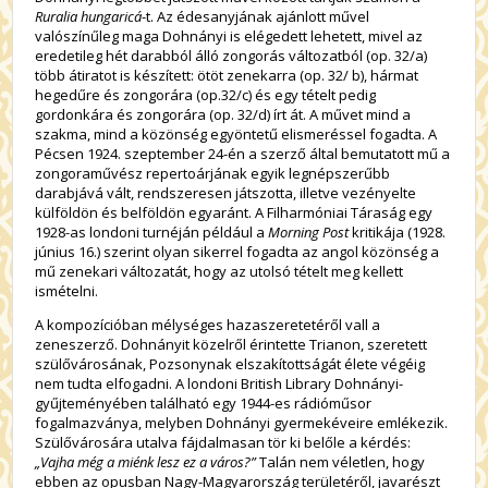
Ruralia hungaricá
-t. Az édesanyjának ajánlott művel
valószínűleg maga Dohnányi is elégedett lehetett, mivel az
eredetileg hét darabból álló zongorás változatból (op. 32/a)
több átiratot is készített: ötöt zenekarra (op. 32/ b), hármat
hegedűre és zongorára (op.32/c) és egy tételt pedig
gordonkára és zongorára (op. 32/d) írt át. A művet mind a
szakma, mind a közönség egyöntetű elismeréssel fogadta. A
Pécsen 1924. szeptember 24-én a szerző által bemutatott mű a
zongoraművész repertoárjának egyik legnépszerűbb
darabjává vált, rendszeresen játszotta, illetve vezényelte
külföldön és belföldön egyaránt. A Filharmóniai Táraság egy
1928-as londoni turnéján például a
Morning Post
kritikája (1928.
június 16.) szerint olyan sikerrel fogadta az angol közönség a
mű zenekari változatát, hogy az utolsó tételt meg kellett
ismételni.
A kompozícióban mélységes hazaszeretetéről vall a
zeneszerző. Dohnányit közelről érintette Trianon, szeretett
szülővárosának, Pozsonynak elszakítottságát élete végéig
nem tudta elfogadni. A londoni British Library Dohnányi-
gyűjteményében található egy 1944-es rádióműsor
fogalmazványa, melyben Dohnányi gyermekéveire emlékezik.
Szülővárosára utalva fájdalmasan tör ki belőle a kérdés:
„Vajha még a miénk lesz ez a város?”
Talán nem véletlen, hogy
ebben az opusban Nagy-Magyar­ország területéről, javarészt