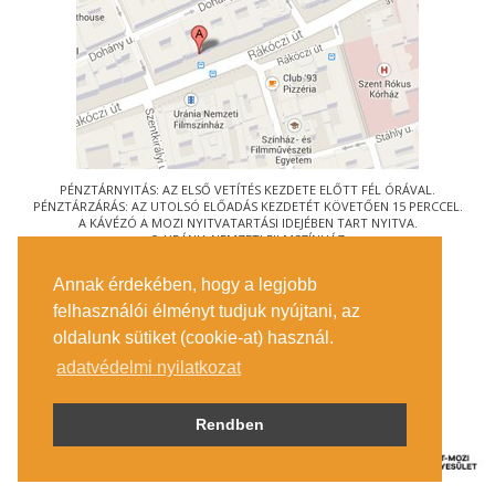
PÉNZTÁRNYITÁS: AZ ELSŐ VETÍTÉS KEZDETE ELŐTT FÉL ÓRÁVAL.
PÉNZTÁRZÁRÁS: AZ UTOLSÓ ELŐADÁS KEZDETÉT KÖVETŐEN 15 PERCCEL.
A KÁVÉZÓ A MOZI NYITVATARTÁSI IDEJÉBEN TART NYITVA.
© URÁNIA NEMZETI FILMSZÍNHÁZ
AZ
ART-MOZI EGYESÜLET
TAGMOZIJA
Annak érdekében, hogy a legjobb
1088 BUDAPEST, RÁKÓCZI ÚT 21.
felhasználói élményt tudjuk nyújtani, az
MEGKÖZELÍTÉS
oldalunk sütiket (cookie-at) használ.
JEGYINFORMÁCIÓ
ÍRJON NEKÜNK!
adatvédelmi nyilatkozat
KÖZÉRDEKŰ ADATOK
SAJTÓ
ADATVÉDELMI TÁJÉKOZTATÓ
Rendben