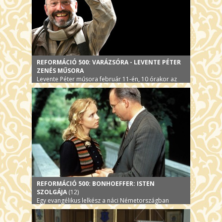
REFORMÁCIÓ 500: VARÁZSÓRA - LEVENTE PÉTER
ZENÉS MŰSORA
Levente Péter műsora február 11-én, 10 órakor az
Urániában
REFORMÁCIÓ 500: BONHOEFFER: ISTEN
SZOLGÁJA
(12)
Egy evangélikus lelkész a náci Németországban