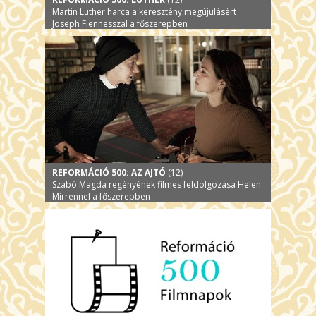
Martin Luther harca a keresztény megújulásért
Joseph Fiennesszal a főszerepben
REFORMÁCIÓ 500: AZ AJTÓ
(12)
Szabó Magda regényének filmes feldolgozása Helen
Mirrennel a főszerepben