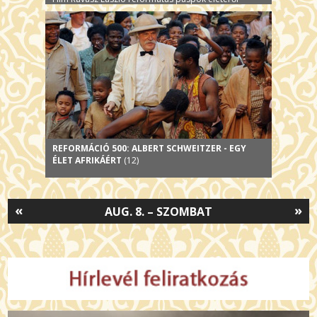
REFORMÁCIÓ 500: ALBERT SCHWEITZER - EGY
ÉLET AFRIKÁÉRT
(12)
«
»
AUG. 8. – SZOMBAT