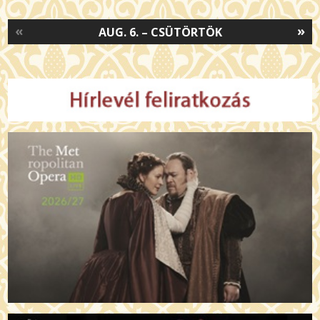
«
»
AUG. 6. – CSÜTÖRTÖK