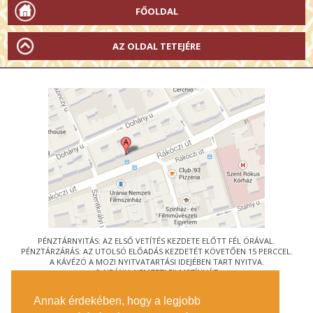
FŐOLDAL
AZ OLDAL TETEJÉRE
PÉNZTÁRNYITÁS: AZ ELSŐ VETÍTÉS KEZDETE ELŐTT FÉL ÓRÁVAL.
PÉNZTÁRZÁRÁS: AZ UTOLSÓ ELŐADÁS KEZDETÉT KÖVETŐEN 15 PERCCEL.
A KÁVÉZÓ A MOZI NYITVATARTÁSI IDEJÉBEN TART NYITVA.
© URÁNIA NEMZETI FILMSZÍNHÁZ
AZ
ART-MOZI EGYESÜLET
TAGMOZIJA
Annak érdekében, hogy a legjobb
1088 BUDAPEST, RÁKÓCZI ÚT 21.