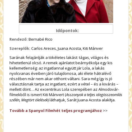
Időpontok:
Rendező:
Bernabé Rico
Szereplők:
Carlos Areces, Juana Acosta, Kiti Mánver
Sarának felajánlják a tökéletes lakást: tágas, világos és
hihetetlenül olcsó. A remek ajánlatot beárnyékolja egy kis
kellemetlenség: az ingatlannal együtt jár Lola, a lakás
nyolcvanas éveiben járó tulajdonosa, aki élete hátralévő
részében már nem akar otthont váltani. Sara még így is jó
választásnak tartja az ingatlant, ezért a vétel – és a kivárás –
mellett dönt… Az excentrikus Lola szerepében az Almodovár-
filmekből is ismert Kiti Mánvert (
Asszonyok a teljes idegösszeomlás
szélén, Megtört ölelések
) láthatjuk, Sarát Juana Acosta alakítja.
Tovább a Spanyol Filmhét teljes programjához
>>