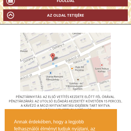
FŐOLDAL
AZ OLDAL TETEJÉRE
PÉNZTÁRNYITÁS: AZ ELSŐ VETÍTÉS KEZDETE ELŐTT FÉL ÓRÁVAL.
PÉNZTÁRZÁRÁS: AZ UTOLSÓ ELŐADÁS KEZDETÉT KÖVETŐEN 15 PERCCEL.
A KÁVÉZÓ A MOZI NYITVATARTÁSI IDEJÉBEN TART NYITVA.
© URÁNIA NEMZETI FILMSZÍNHÁZ
AZ
ART-MOZI EGYESÜLET
TAGMOZIJA
Annak érdekében, hogy a legjobb
1088 BUDAPEST, RÁKÓCZI ÚT 21.
felhasználói élményt tudjuk nyújtani, az