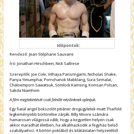
Időpontok:
Rendező:
Jean-Stéphane Sauvaire
Író
: Jonathan Hirschbein, Nick Saltrese
Szereplők
: Joe Cole, Vithaya Pansringarm, Nicholas Shake,
Panya Yimumphai, Pornchanok Mabklang, Sura Sirmalai,
Chaloemporn Sawatsuk, Somlock Kamsing, Komsan Polsan,
Sakda Niamhom
A film megtekintését csak felnőtt nézőinknek ajánljuk.
Egy fiatal angol bokszolót pitiáner drogügyletek miatt Thaiföld
legkeményebb börtönébe zárják. Billy Moore számára
hamarosan világossá válik, hogy a kegyetlen helyen csak
akkor maradhat életben, ha alkalmazkodik a fegyház belső
szabályaihoz. A börtön poklából és kilátástalan helyzetéből