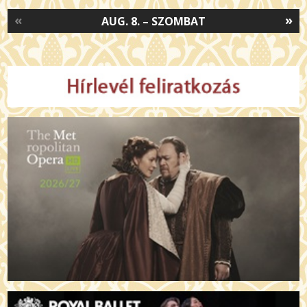
«
»
AUG. 8. – SZOMBAT