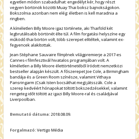
egyetlen módon szabadulhat: engedélyt kér, hogy részt
vegyen börtönök közötti Muay Thai boksz bajnokságokon.
Bokszolnia azonban nem elég: életben is kell maradnia a
ringben.
A kíméletlen Billy Moore igaz története, aki Thaiföld két
legbrutálisabb börtönét élte túl. A film forgatási helyszíne egy
működő thai börtön volt, több szerepet elítéltek, valamint ex-
fegyencek alakítottak.
Jean-Stéphane Sauvaire filmjének világpremierje a 2017-es
Cannes-i filmfesztivál hivatalos programjában volt. A
kíméletlen a Billy Moore élettörténetéből íródott nemzetközi
bestseller alapján készült. A főszerepet Joe Cole, a Birmingham
bandája és a Green Room színésze, valamint Vithaya
Pansringarm (Csak Isten bocsáthat meg) játsszák. Cole a
szerep kedvéért hónapokat töltött bokszedzésekkel, valamint
rengeteg időt töltött az igazi Billy Moore-ral és családjával
Liverpoolban.
Bemutató dátuma:
2018.08.09.
Forgalmazó:
Vertigo Média