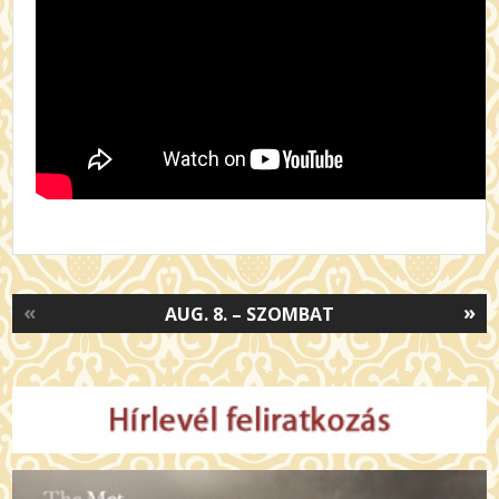
«
»
AUG. 8. – SZOMBAT