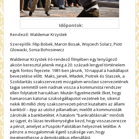
Időpontok:
Rendező:
Waldemar Krzystek
Szereplők
: Filip Bobek, Marcin Bosak, Wojciech Solarz, Piotr
Glowacki, Sonia Bohosiewicz
Waldemar Krzystek író-rendező filmjében egy lenyűgöző
akción keresztül jelenik meg a 20. századi lengyel történelem
egyik fontos fejezete. 1981-ben járunk, 10 nappal a hadiállapot
bevezetése előtt. Maks, Janek, Władek, Piotrek és Staszek, a
Szolidaritás szakszervezeti mozgalom wroclavi szervezetének
tagjai semmitől sem riadnak vissza a kommunista rendszer
ellen folytatott harcukban. Miután figyelmeztetik őket, hogy
hamarosan katonai szükségállapotot vezetnek be, sikerül
nekik 80 millió złoty szakszervezeti pénzt kiutaltatni az állami
bankból – épp az utolsó pillanatban, mielőtt a kommunisták
zárolnák a bankbetétet. A hatalom "bankrablásnak" minősíti
az ügyet, és lázas tevékenységbe kezd, hogy visszaszerezze
a pénzt, amelyet a Püspöki Palotában helyeznek letétbe. A
pénzre a mozgalomnak égető szüksége van, hogy
megmenthesse a demokratikus ellenállást.