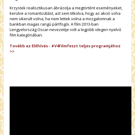
Krzystek realisztikusan ábrázolja a megtörtént eseményeket,
kerülve a romantizálást, azt sem titkolva, hogy az akció soha
nem sikerült volna, ha nem lettek volna a mozgalomnak a
bankban magas rangú pártfogói. A film 2013-ban
Lengyelország Oscar-nevezettje volt a legjobb idegen nyelvű
film kategóriában.
Tovább az Előhívás - #V4Filmfeszt teljes programjához
>>