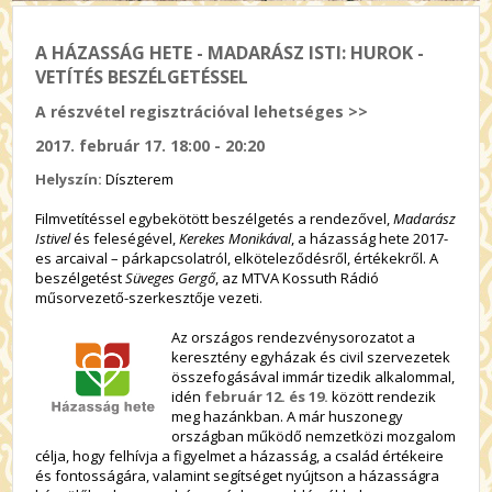
A HÁZASSÁG HETE - MADARÁSZ ISTI: HUROK -
VETÍTÉS BESZÉLGETÉSSEL
A részvétel regisztrációval lehetséges >>
2017. február 17. 18:00 - 20:20
Helyszín:
Díszterem
Filmvetítéssel egybekötött beszélgetés a rendezővel,
Madarász
Istivel
és feleségével,
Kerekes Monikával
, a házasság hete 2017-
es arcaival – párkapcsolatról, elköteleződésről, értékekről. A
beszélgetést
Süveges Gergő
, az MTVA Kossuth Rádió
műsorvezető-szerkesztője vezeti.
Az országos rendezvénysorozatot a
keresztény egyházak és civil szervezetek
összefogásával immár tizedik alkalommal,
idén
február 12. és 19.
között rendezik
meg hazánkban. A már huszonegy
országban működő nemzetközi mozgalom
célja, hogy felhívja a figyelmet a házasság, a család értékeire
és fontosságára, valamint segítséget nyújtson a házasságra