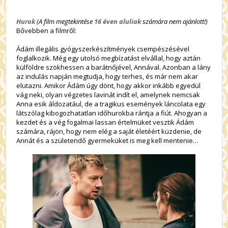
Hurok
(A film megtekintése
16 éven aluliak
számára nem ajánlott!)
Bővebben a filmről:
Ádám illegális gyógyszerkészítmények csempészésével
foglalkozik. Még egy utolsó megbízatást elvállal, hogy aztán
külföldre szökhessen a barátnőjével, Annával. Azonban a lány
az indulás napján megtudja, hogy terhes, és már nem akar
elutazni. Amikor Ádám úgy dönt, hogy akkor inkább egyedül
vág neki, olyan végzetes lavinát indít el, amelynek nemcsak
Anna esik áldozatául, de a tragikus események láncolata egy
látszólag kibogozhatatlan időhurokba rántja a fiút. Ahogyan a
kezdet és a vég fogalmai lassan értelmüket vesztik Ádám
számára, rájön, hogy nem elég a saját életéért küzdenie, de
Annát és a születendő gyermeküket is meg kell mentenie…