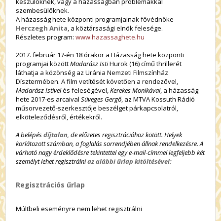
készülőknek, vagy a házasságban problémákkal
szembesülőknek.
A házasság hete központi programjainak fővédnöke
Herczegh Anita
, a köztársasági elnök felesége.
Részletes program:
www.hazassaghete.hu
2017. február 17-én 18 órakor a Házasság hete központi
programjai között
Madarász Isti
Hurok (16) című thrillerét
láthatja a közönség az Uránia Nemzeti Filmszínház
Dísztermében. A film vetítését követően a rendezővel,
Madarász Istivel
és feleségével,
Kerekes Monikával
, a házasság
hete 2017-es arcaival
Süveges Gergő
, az MTVA Kossuth Rádió
műsorvezető-szerkesztője beszélget párkapcsolatról,
elköteleződésről, értékekről.
A belépés
díjtalan
, de előzetes regisztrációhoz kötött. Helyek
korlátozott számban, a foglalás sorrendjében állnak rendelkezésre. A
várható nagy érdeklődésre tekintettel egy e-mail-címmel legfeljebb két
személyt lehet regisztrálni
az alábbi űrlap kitöltésével:
Regisztrációs űrlap
Múltbeli eseményre nem lehet regisztrálni