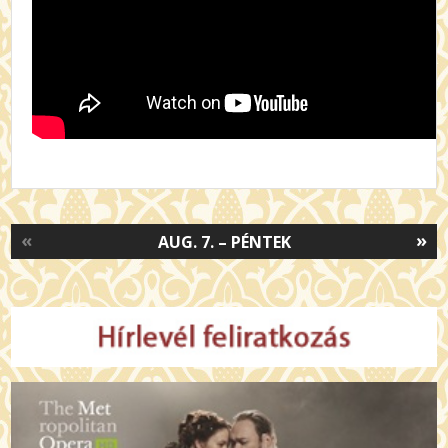
«
»
AUG. 7. – PÉNTEK