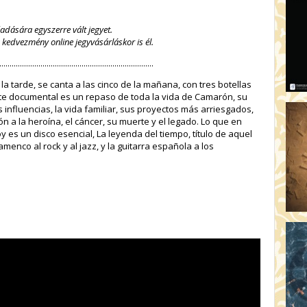
őadására egyszerre vált jegyet.
a kedvezmény online jegyvásárláskor is él.
...........................................................................
la tarde, se canta a las cinco de la mañana, con tres botellas
ste documental es un repaso de toda la vida de Camarón, su
 influencias, la vida familiar, sus proyectos más arriesgados,
ión a la heroína, el cáncer, su muerte y el legado. Lo que en
y es un disco esencial, La leyenda del tiempo, título de aquel
enco al rock y al jazz, y la guitarra española a los