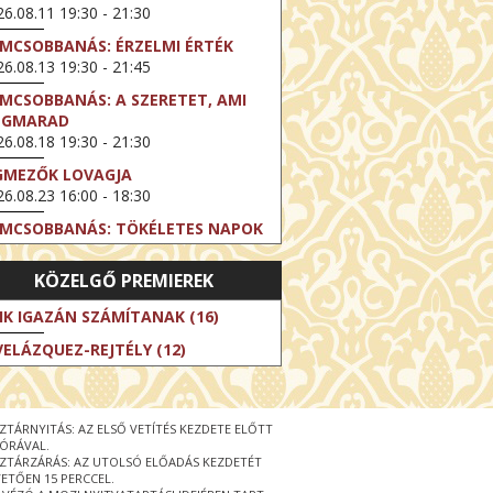
6.08.11 19:30 - 21:30
LMCSOBBANÁS: ÉRZELMI ÉRTÉK
6.08.13 19:30 - 21:45
LMCSOBBANÁS: A SZERETET, AMI
EGMARAD
6.08.18 19:30 - 21:30
GMEZŐK LOVAGJA
6.08.23 16:00 - 18:30
LMCSOBBANÁS: TÖKÉLETES NAPOK
6.08.25 19:30 - 21:45
KÖZELGŐ PREMIEREK
LMCSOBBANÁS: IFJÚSÁG
6.08.27 19:30 - 21:30
IK IGAZÁN SZÁMÍTANAK (16)
HIBITION ON SCREEN: VINCENT
VELÁZQUEZ-REJTÉLY (12)
N GOGH - ÚJ LÁTÁSMÓD
6.08.30 11:00 - 12:30
 LIVE / DAVID IRELAND: THE FIFTH
ZTÁRNYITÁS: AZ ELSŐ VETÍTÉS KEZDETE ELŐTT
EP
 ÓRÁVAL.
6.09.01 19:00 - 21:00
ZTÁRZÁRÁS: AZ UTOLSÓ ELŐADÁS KEZDETÉT
ETŐEN 15 PERCCEL.
RLIN ELESTE