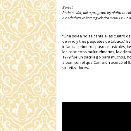
Bérlet
Bérletet vált, aki a program legalább öt el
A bérletben váltott jegyek ára
1200 Ft
. Ez 
..............................................................................
“Una soleá no se canta a las cuatro de 
de vino y tres paquetes de tabaco.” E
infancia, primeros pasos musicales, las
los conciertos multitudinarios, la adicc
1979 fue un sacrilegio para muchos, ho
álbum con el que Camarón acercó el flam
sintetizadores.