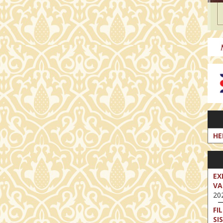
HE
EX
VA
202
FI
SI