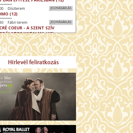
:00 Díszterem
JEGYVÁSÁRLÁS
MO (12)
30 Fábri terem
JEGYVÁSÁRLÁS
CRÉ COEUR - A SZENT SZÍV
ODÁLATOS HATALMA (12)
30 Törőcsik Mari terem
JEGYVÁSÁRLÁS
ERELMEM, MAROKKÓ (16)
:30 Csortos terem
JEGYVÁSÁRLÁS
HÁCS – VILÁGOK HARCA (12)
:00 Díszterem
JEGYVÁSÁRLÁS
ÜSSZEIA (16)
:30 Csortos terem
JEGYVÁSÁRLÁS
GHÍVÁS (16)
30 Fábri terem
JEGYVÁSÁRLÁS
SERŰ KARÁCSONY (16)
00 Törőcsik Mari terem
JEGYVÁSÁRLÁS
 IDEGEN (16)