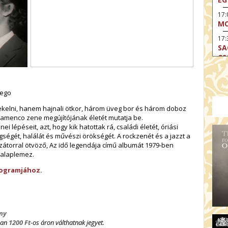
17
MO
17:
SA
CS
17:
SZ
iego
17
MO
ekelni, hanem hajnali ötkor, három üveg bor és három doboz
a flamenco zene megújítójának életét mutatja be.
19
 lépéseit, azt, hogy kik hatottak rá, családi életét, óriási
OD
gségét, halálát és művészi örökségét. A rockzenét és a jazzt a
19
tizátorral ötvöző, Az idő legendája című albumát 1979-ben
ME
 alaplemez.
19:
rogramjához.
KE
20:
AZ
ny
ban
1200 Ft
-os áron válthatnak jegyet.