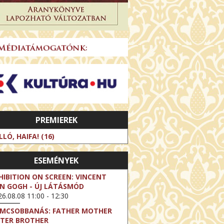
PREMIEREK
LLÓ, HAIFA! (16)
ESEMÉNYEK
HIBITION ON SCREEN: VINCENT
N GOGH - ÚJ LÁTÁSMÓD
6.08.08 11:00 - 12:30
LMCSOBBANÁS: FATHER MOTHER
STER BROTHER