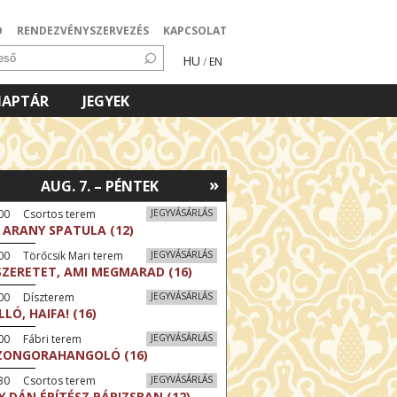
Ó
RENDEZVÉNYSZERVEZÉS
KAPCSOLAT
HU
/
EN
NAPTÁR
JEGYEK
»
AUG. 7. – PÉNTEK
:00 Csortos terem
JEGYVÁSÁRLÁS
 ARANY SPATULA (12)
00 Törőcsik Mari terem
JEGYVÁSÁRLÁS
SZERETET, AMI MEGMARAD (16)
:00 Díszterem
JEGYVÁSÁRLÁS
LLÓ, HAIFA! (16)
00 Fábri terem
JEGYVÁSÁRLÁS
ZONGORAHANGOLÓ (16)
:30 Csortos terem
JEGYVÁSÁRLÁS
Y DÁN ÉPÍTÉSZ PÁRIZSBAN (12)