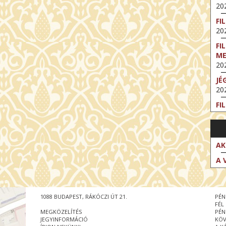
202
FI
202
FI
M
202
JÉ
202
FI
202
FI
202
AK
EX
A 
VA
202
NT
1088 BUDAPEST, RÁKÓCZI ÚT 21.
PÉN
ST
FÉL
202
MEGKÖZELÍTÉS
PÉN
JEGYINFORMÁCIÓ
KÖV
BE