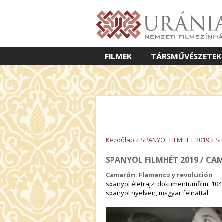
FILMEK
TÁRSMŰVÉSZETEK
VETÍTETT KÉPES ELŐADÁSOK
Kezdőlap
»
SPANYOL FILMHÉT 2019
»
SP
SPANYOL FILMHÉT 2019 / C
Camarón: Flamenco y revolución
spanyol életrajzi dokumentumfilm, 104
spanyol nyelven, magyar felirattal