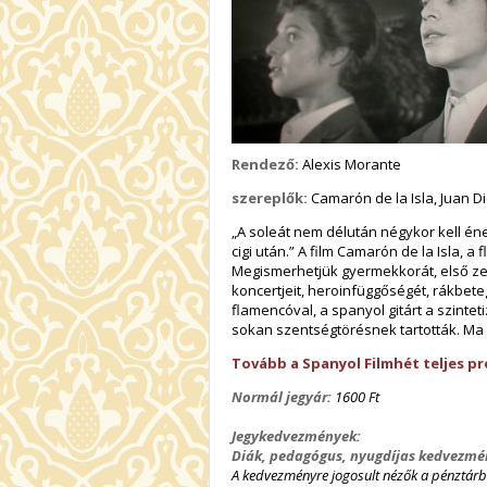
Rendező:
Alexis Morante
szereplők:
Camarón de la Isla, Juan D
„A soleát nem délután négykor kell én
cigi után.” A film Camarón de la Isla, 
Megismerhetjük gyermekkorát, első zenei
koncertjeit, heroinfüggőségét, rákbete
flamencóval, a spanyol gitárt a szinte
sokan szentségtörésnek tartották. Ma
Tovább a Spanyol Filmhét teljes p
Normál jegyár:
1600 Ft
Jegykedvezmények:
Diák, pedagógus, nyugdíjas kedvezmé
A kedvezményre jogosult nézők a pénztár