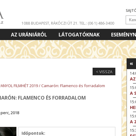
SAJT
1088 BUDAPEST, RÁKÓCZI ÚT 21.
TEL.: (06 1) 486-3400
AZ URÁNIÁRÓL
LÁTOGATÓKNAK
ESEMÉNY
«
< VISSZA
14
AZ
ANYOL FILMHÉT 2019 / Camarón: Flamenco és forradalom
15:
A 
AMARÓN: FLAMENCO ÉS FORRADALOM
15
HE
 perc, 2018
15:
A 
15
Időpontok:
EG