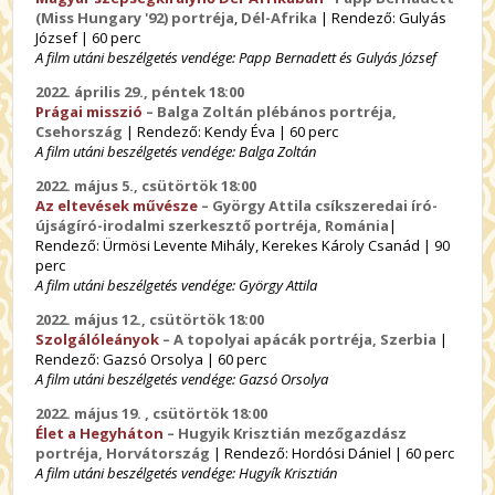
(Miss Hungary '92) portréja
,
Dél-Afrika
| Rendező: Gulyás
József | 60 perc
A film utáni beszélgetés vendége: Papp Bernadett és Gulyás József
2022. április 29., péntek 18:00
Prágai misszió
– Balga Zoltán plébános portréja,
Csehország
| Rendező: Kendy Éva | 60 perc
A film utáni beszélgetés vendége: Balga Zoltán
2022. május 5., csütörtök 18:00
Az eltevések művésze
– György Attila csíkszeredai író-
újságíró-irodalmi szerkesztő portréja, Románia
|
Rendező: Ürmösi Levente Mihály, Kerekes Károly Csanád | 90
perc
A film utáni beszélgetés vendége: György Attila
2022. május 12., csütörtök 18:00
Szolgálóleányok
– A topolyai apácák portréja, Szerbia
|
Rendező: Gazsó Orsolya | 60 perc
A film utáni beszélgetés vendége: Gazsó Orsolya
2022. május 19. , csütörtök 18:00
Élet a Hegyháton
– Hugyik Krisztián mezőgazdász
portréja, Horvátország
| Rendező: Hordósi Dániel | 60 perc
A film utáni beszélgetés vendége: Hugyík Krisztián