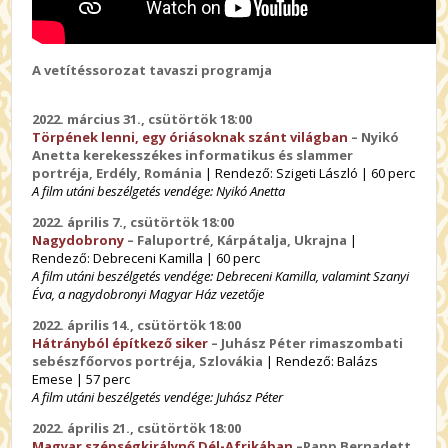
A vetítéssorozat tavaszi programja
2022. március 31., csütörtök 18:00
Törpének lenni, egy óriásoknak szánt világban
– Nyikó
Anetta kerekesszékes informatikus és slammer
portréja, Erdély, Románia
| Rendező: Szigeti László | 60 perc
A film utáni beszélgetés vendége: Nyikó Anetta
2022. április 7., csütörtök 18:00
Nagydobrony
– Faluportré, Kárpátalja, Ukrajna
|
Rendező: Debreceni Kamilla | 60 perc
A film utáni beszélgetés vendége: Debreceni Kamilla, valamint Szanyi
Éva, a nagydobronyi Magyar Ház vezetője
2022. április 14., csütörtök 18:00
Hátrányból építkező siker
– Juhász Péter rimaszombati
sebészfőorvos portréja, Szlovákia
| Rendező: Balázs
Emese | 57 perc
A film utáni beszélgetés vendége: Juhász Péter
2022. április 21., csütörtök 18:00
Magyar szépségkirálynő Dél-Afrikában
–Papp Bernadett