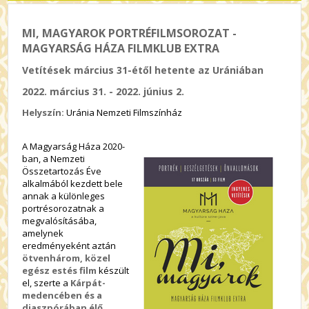
MI, MAGYAROK PORTRÉFILMSOROZAT -
MAGYARSÁG HÁZA FILMKLUB EXTRA
Vetítések március 31-étől hetente az Urániában
2022. március 31. - 2022. június 2.
Helyszín:
Uránia Nemzeti Filmszínház
A Magyarság Háza 2020-
ban, a Nemzeti
Összetartozás Éve
alkalmából kezdett bele
annak a különleges
portrésorozatnak a
megvalósításába,
amelynek
eredményeként aztán
ötvenhárom, közel
egész estés film
készült
el, szerte a
Kárpát-
medencében és a
diaszpórában élő