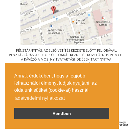
PÉNZTÁRNYITÁS: AZ ELSŐ VETÍTÉS KEZDETE ELŐTT FÉL ÓRÁVAL.
PÉNZTÁRZÁRÁS: AZ UTOLSÓ ELŐADÁS KEZDETÉT KÖVETŐEN 15 PERCCEL.
A KÁVÉZÓ A MOZI NYITVATARTÁSI IDEJÉBEN TART NYITVA.
© URÁNIA NEMZETI FILMSZÍNHÁZ
AZ
ART-MOZI EGYESÜLET
TAGMOZIJA
Annak érdekében, hogy a legjobb
1088 BUDAPEST, RÁKÓCZI ÚT 21.
felhasználói élményt tudjuk nyújtani, az
MEGKÖZELÍTÉS
oldalunk sütiket (cookie-at) használ.
JEGYINFORMÁCIÓ
ÍRJON NEKÜNK!
adatvédelmi nyilatkozat
KÖZÉRDEKŰ ADATOK
SAJTÓ
ADATVÉDELMI TÁJÉKOZTATÓ
Rendben