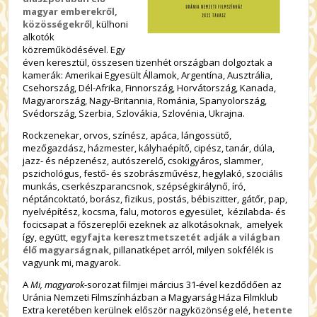
magyar emberekről,
közösségekrő
l, külhoni
alkotók
közreműködésével. Egy
éven keresztül, összesen tizenhét országban dolgoztak a
kamerák: Amerikai Egyesült Államok, Argentína, Ausztrália,
Csehország, Dél-Afrika, Finnország, Horvátország, Kanada,
Magyarország, Nagy-Britannia, Románia, Spanyolország,
Svédország, Szerbia, Szlovákia, Szlovénia, Ukrajna.
Rockzenekar, orvos, színész, apáca, lángossütő,
mezőgazdász, házmester, kályhaépítő, cipész, tanár, dúla,
jazz- és népzenész, autószerelő, csokigyáros, slammer,
pszichológus, festő- és szobrászművész, hegylakó, szociális
munkás, cserkészparancsnok, szépségkirálynő, író,
néptáncoktató, borász, fizikus, postás, bébiszitter, gátőr, pap,
nyelvépítész, kocsma, falu, motoros egyesület, kézilabda- és
focicsapat a főszereplői ezeknek az alkotásoknak, amelyek
így, együtt,
egyfajta keresztmetszetét adják a világban
élő magyarságnak
, pillanatképet arról, milyen sokfélék is
vagyunk mi, magyarok.
A
Mi, magyarok
-sorozat filmjei március 31-ével kezdődően az
Uránia Nemzeti Filmszínházban a Magyarság Háza Filmklub
Extra keretében kerülnek először nagyközönség elé,
hetente