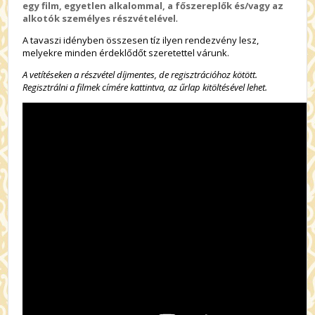
egy film, egyetlen alkalommal, a főszereplők és/vagy az
alkotók személyes részvételével
.
A tavaszi idényben összesen tíz ilyen rendezvény lesz,
melyekre minden érdeklődőt szeretettel várunk.
A vetítéseken a részvétel díjmentes, de regisztrációhoz kötött.
Regisztrálni a filmek címére kattintva, az űrlap kitöltésével lehet.