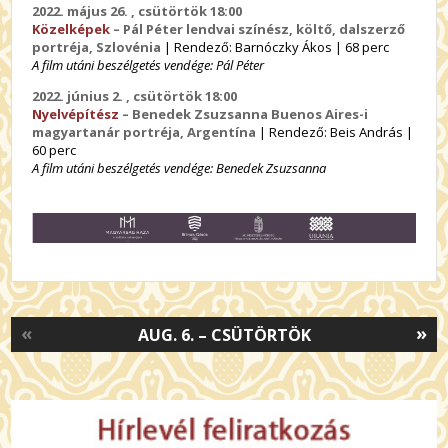
2022. május 26. , csütörtök 18:00
Közelképek
– Pál Péter lendvai színész, költő, dalszerző
portréja, Szlovénia
| Rendező: Barnóczky Ákos | 68 perc
A film utáni beszélgetés vendége: Pál Péter
2022. június 2. , csütörtök 18:00
Nyelvépítész
– Benedek Zsuzsanna Buenos Aires-i
magyartanár portréja, Argentína
| Rendező: Beis András |
60 perc
A film utáni beszélgetés vendége: Benedek Zsuzsanna
«
»
AUG. 6. – CSÜTÖRTÖK