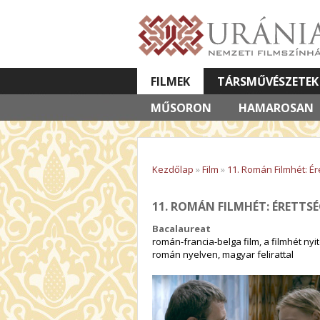
FILMEK
TÁRSMŰVÉSZETEK
MŰSORON
VETÍTETT KÉPES ELŐADÁSOK
HAMAROSAN
Kezdőlap
»
Film
»
11. Román Filmhét: Ér
11. ROMÁN FILMHÉT: ÉRETTSÉ
Bacalaureat
román-francia-belga film, a filmhét nyit
román nyelven, magyar felirattal