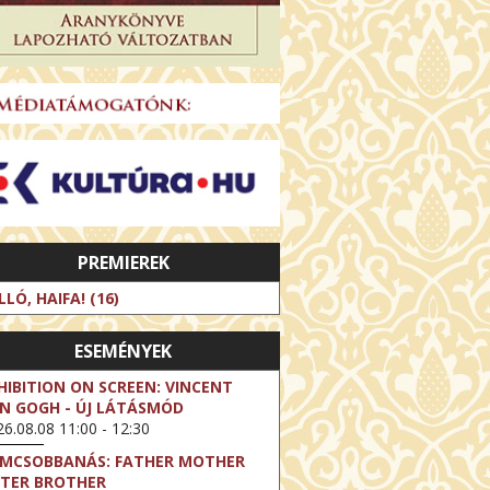
PREMIEREK
LLÓ, HAIFA! (16)
ESEMÉNYEK
HIBITION ON SCREEN: VINCENT
N GOGH - ÚJ LÁTÁSMÓD
6.08.08 11:00 - 12:30
LMCSOBBANÁS: FATHER MOTHER
STER BROTHER