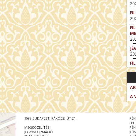
202
FI
202
FI
M
202
JÉ
202
FI
202
FI
202
AK
EX
A 
VA
202
NT
1088 BUDAPEST, RÁKÓCZI ÚT 21.
PÉN
ST
FÉL
202
MEGKÖZELÍTÉS
PÉN
JEGYINFORMÁCIÓ
KÖV
BE