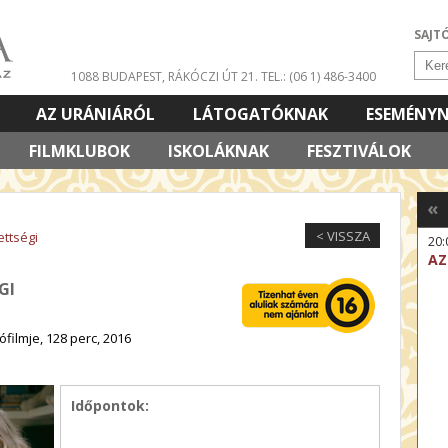
SAJT
1088 BUDAPEST, RÁKÓCZI ÚT 21.
TEL.: (06 1) 486-3400
AZ URÁNIÁRÓL
LÁTOGATÓKNAK
ESEMÉNY
FILMKLUBOK
ISKOLÁKNAK
FESZTIVÁLOK
«
< VISSZA
ettségi
20:
AZ
GI
ófilmje, 128 perc, 2016
Időpontok: