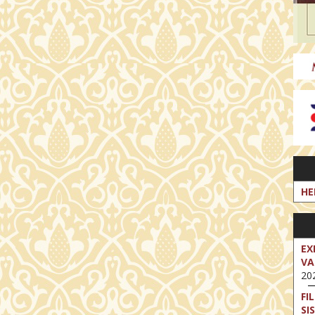
HE
EX
VA
202
FI
SI