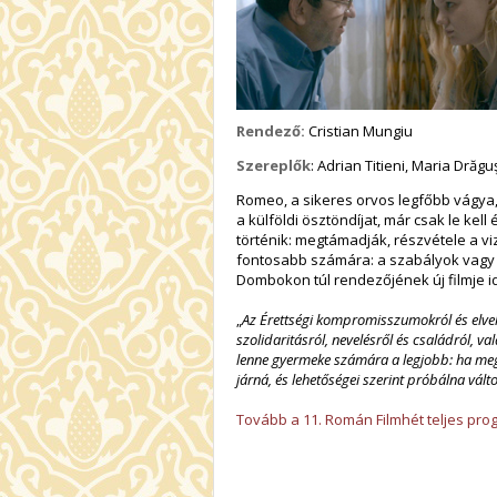
Rendező:
Cristian Mungiu
Szereplők
: Adrian Titieni, Maria Drăg
Romeo, a sikeres orvos legfőbb vágya,
a külföldi ösztöndíjat, már csak le kel
történik: megtámadják, részvétele a v
fontosabb számára: a szabályok vagy a
Dombokon túl rendezőjének új filmje i
„
Az Érettségi kompromisszumokról és elvekr
szolidaritásról, nevelésről és családról, va
lenne gyermeke számára a legjobb: ha megi
járná, és lehetőségei szerint próbálna válto
Tovább a 11. Román Filmhét teljes pr