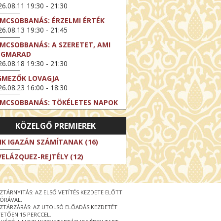
6.08.11 19:30 - 21:30
LMCSOBBANÁS: ÉRZELMI ÉRTÉK
6.08.13 19:30 - 21:45
LMCSOBBANÁS: A SZERETET, AMI
EGMARAD
6.08.18 19:30 - 21:30
GMEZŐK LOVAGJA
6.08.23 16:00 - 18:30
LMCSOBBANÁS: TÖKÉLETES NAPOK
6.08.25 19:30 - 21:45
KÖZELGŐ PREMIEREK
LMCSOBBANÁS: IFJÚSÁG
6.08.27 19:30 - 21:30
IK IGAZÁN SZÁMÍTANAK (16)
HIBITION ON SCREEN: VINCENT
VELÁZQUEZ-REJTÉLY (12)
N GOGH - ÚJ LÁTÁSMÓD
6.08.30 11:00 - 12:30
 LIVE / DAVID IRELAND: THE FIFTH
ZTÁRNYITÁS: AZ ELSŐ VETÍTÉS KEZDETE ELŐTT
EP
 ÓRÁVAL.
6.09.01 19:00 - 21:00
ZTÁRZÁRÁS: AZ UTOLSÓ ELŐADÁS KEZDETÉT
ETŐEN 15 PERCCEL.
RLIN ELESTE