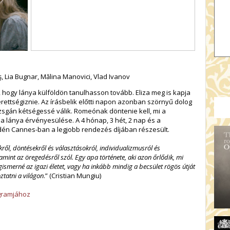
uş, Lia Bugnar, Mălina Manovici, Vlad Ivanov
 hogy lánya külföldön tanulhasson tovább. Eliza meg is kapja
l érettségiznie. Az írásbelik előtti napon azonban szörnyű dolog
izsgán kétségessé válik. Romeónak döntenie kell, mi a
 lánya érvényesülése. A 4 hónap, 3 hét, 2 nap és a
dén Cannes-ban a legjobb rendezés díjában részesült.
ől, döntésekről és választásokról, individualizmusról és
lamint az öregedésről szól. Egy apa története, aki azon őrlődik, mi
smerné az igazi életet, vagy ha inkább mindig a becsület rögös útját
ztatni a világon
.” (Cristian Mungiu)
ogramjához