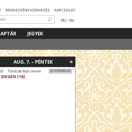
Ó
RENDEZVÉNYSZERVEZÉS
KAPCSOLAT
HU
/
EN
NAPTÁR
JEGYEK
»
AUG. 7. – PÉNTEK
00 Törőcsik Mari terem
JEGYVÁSÁRLÁS
 IDEGEN (16)