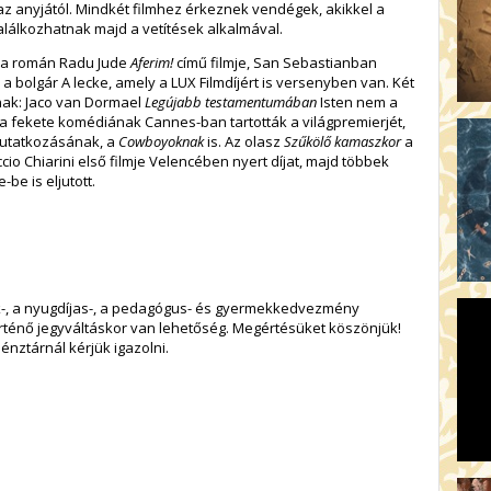
z anyjától. Mindkét filmhez érkeznek vendégek, akikkel a
lálkozhatnak majd a vetítések alkalmával.
el a román Radu Jude
Aferim!
című filmje, San Sebastianban
 a bolgár A lecke, amely a LUX Filmdíjért is versenyben van. Két
mnak: Jaco van Dormael
Legújabb testamentumában
Isten nem a
 fekete komédiának Cannes-ban tartották a világpremierjét,
utatkozásának, a
Cowboyoknak
is. Az olasz
Szűkölő kamaszkor
a
cio Chiarini első filmje Velencében nyert díjat, majd többek
-be is eljutott.
ák-, a nyugdíjas-, a pedagógus- és gyermekkedvezmény
rténő jegyváltáskor van lehetőség. Megértésüket köszönjük!
nztárnál kérjük igazolni.