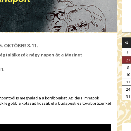
«
. OKTÓBER 8-11.
H
nségtalálkozók négy napon át a Mozinet
27
3
11.
10
17
24
31
pontból is meghaladja a korábbiakat. Az idei Filmnapok
ok legjobb alkotásait hozzák el a budapesti és további tizenkét