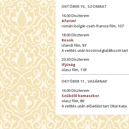
OKTÓBER 10., SZOMBAT
16.00 Díszterem
Aferim!
román-bolgár-cseh-francia film, 107'
18.00 Díszterem
Kosok
izlandi film, 93'
A vetítés után közönségtalálkozót tart
20.30 Díszterem
Ifjúság
olasz film, 118'
OKTÓBER 11., VASÁRNAP
16.00 Díszterem
Szűkölő kamaszkor
olasz film, 86'
A vetítés után előadást tart Oltai Kata.