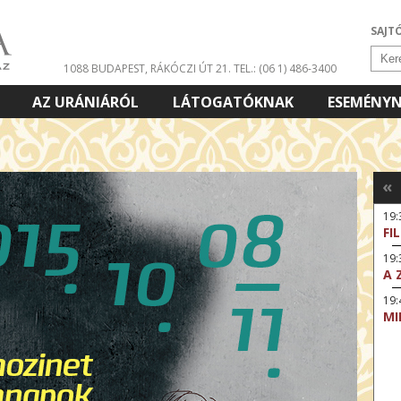
SAJT
1088 BUDAPEST, RÁKÓCZI ÚT 21.
TEL.: (06 1) 486-3400
AZ URÁNIÁRÓL
LÁTOGATÓKNAK
ESEMÉNY
«
19
FI
19:
A 
19:
MI