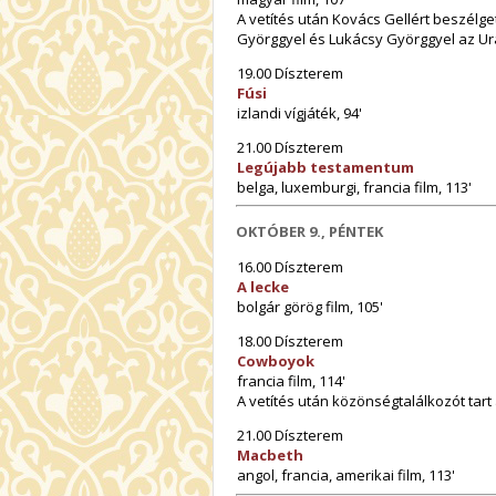
A vetítés után Kovács Gellért beszélge
Györggyel és Lukácsy Györggyel az U
19.00 Díszterem
Fúsi
izlandi vígjáték, 94'
21.00 Díszterem
Legújabb testamentum
belga, luxemburgi, francia film, 113'
OKTÓBER 9., PÉNTEK
16.00 Díszterem
A lecke
bolgár görög film, 105'
18.00 Díszterem
Cowboyok
francia film, 114'
A vetítés után közönségtalálkozót tart
21.00 Díszterem
Macbeth
angol, francia, amerikai film, 113'