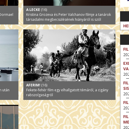
A LECKE
(16)
n Dormael
Kristina Grozeva és Peter Valchanov filmje a tanárok
társadalmi megbecsülésének hiányáról is szól
HE
FI
202
EX
VA
202
FI
AFERIM!
(16)
SI
m után
Fekete-fehér film egy elhallgatott témáról, a cigány
202
rabszolgaságról
FI
202
FI
M
202