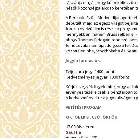
rászánja magát, hogy különköltözzön a
nézők közönségtalálkozó keretében ta
A Berlinale Ezüst Medve díját nyerte 
debütált, majd az egész világot bejárta
francia nyelvű film is része a progra
mennyekben, hanem Brüsszelben él - a
ahogy Thomas Bidegain rendezői bem
felnőttéválás témáját dolgozza fel, Duc
között Berlinbe, Stockholmba és Seattle
Jegyinformációk:
Teljes árú jegy: 1400 forint
Kedvezményes jegyár: 1000 forint
Kérjük, vegyék figyelembe, hogy a di
érvényesítésére csak a pénztárban tö
A kedvezményekre a jogosultságot a pé
VETÍTÉSI PROGAM
OKTÓBER 8., CSÜTÖRTÖK
17.00 Díszterem
Saul fia
magyar film, 107'