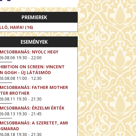
PREMIEREK
LLÓ, HAIFA! (16)
ESEMÉNYEK
LMCSOBBANÁS: NYOLC HEGY
6.08.06 19:30 - 22:00
HIBITION ON SCREEN: VINCENT
N GOGH - ÚJ LÁTÁSMÓD
6.08.08 11:00 - 12:30
LMCSOBBANÁS: FATHER MOTHER
STER BROTHER
6.08.11 19:30 - 21:30
LMCSOBBANÁS: ÉRZELMI ÉRTÉK
6.08.13 19:30 - 21:45
LMCSOBBANÁS: A SZERETET, AMI
EGMARAD
6.08.18 19:30 - 21:30