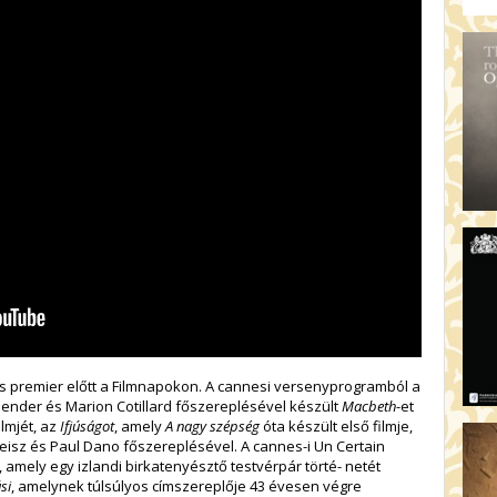
gos premier előtt a Filmnapokon. A cannesi versenyprogramból a
ender és Marion Cotillard főszereplésével készült
Macbeth
-et
ilmjét, az
Ifjúságot
, amely
A nagy szépség
óta készült első filmje,
Weisz és Paul Dano főszereplésével. A cannes-i Un Certain
, amely egy izlandi birkatenyésztő testvérpár törté- netét
si
, amelynek túlsúlyos címszereplője 43 évesen végre