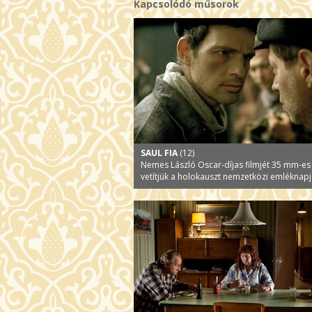
Kapcsolódó műsorok
SAUL FIA
(12)
Nemes László Oscar-díjas filmjét 35 mm-es
vetítjük a holokauszt nemzetközi emléknap