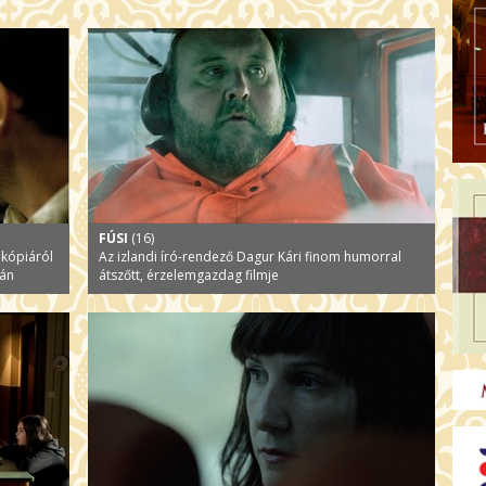
FÚSI
(16)
 kópiáról
Az izlandi író-rendező Dagur Kári finom humorral
ján
átszőtt, érzelemgazdag filmje