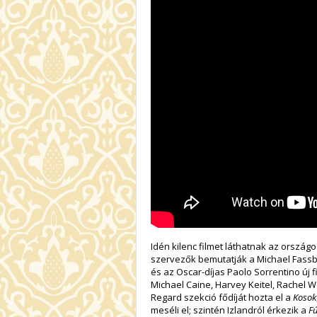
Idén kilenc filmet láthatnak az orszá
szervezők bemutatják a Michael Fassb
és az Oscar-díjas Paolo Sorrentino új f
Michael Caine, Harvey Keitel, Rachel 
Regard szekció fődíját hozta el a
Kosok
meséli el; szintén Izlandról érkezik a
Fú