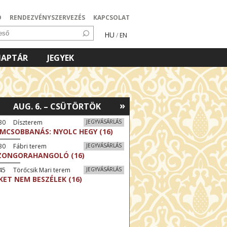
Ó
RENDEZVÉNYSZERVEZÉS
KAPCSOLAT
HU
/
EN
NAPTÁR
JEGYEK
»
AUG. 6. – CSÜTÖRTÖK
:30 Díszterem
JEGYVÁSÁRLÁS
LMCSOBBANÁS: NYOLC HEGY (16)
30 Fábri terem
JEGYVÁSÁRLÁS
ZONGORAHANGOLÓ (16)
45 Törőcsik Mari terem
JEGYVÁSÁRLÁS
KET NEM BESZÉLEK (16)