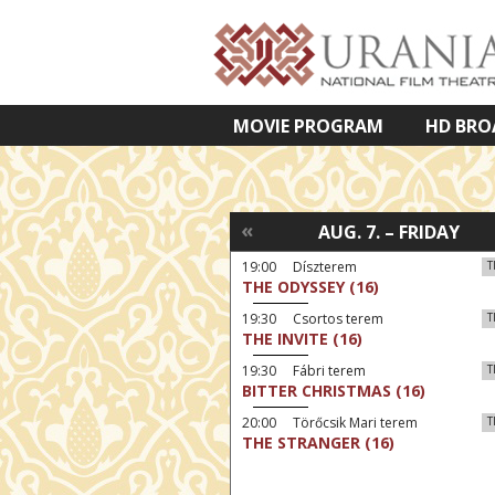
MOVIE PROGRAM
HD BRO
VETÍTETT KÉPES ELŐADÁSOK
«
AUG. 7. – FRIDAY
19:00 Díszterem
T
THE ODYSSEY (16)
19:30 Csortos terem
T
THE INVITE (16)
19:30 Fábri terem
T
BITTER CHRISTMAS (16)
20:00 Törőcsik Mari terem
T
THE STRANGER (16)