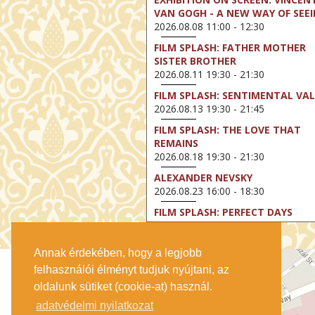
VAN GOGH - A NEW WAY OF SEE
2026.08.08 11:00 - 12:30
FILM SPLASH: FATHER MOTHER
SISTER BROTHER
2026.08.11 19:30 - 21:30
FILM SPLASH: SENTIMENTAL VA
2026.08.13 19:30 - 21:45
FILM SPLASH: THE LOVE THAT
REMAINS
2026.08.18 19:30 - 21:30
ALEXANDER NEVSKY
2026.08.23 16:00 - 18:30
FILM SPLASH: PERFECT DAYS
2026.08.25 19:30 - 21:45
FILM SPLASH: YOUTH
Annak érdekében, hogy a legjobb
2026.08.27 19:30 - 21:30
felhasználói élményt tudjuk nyújtani, az
EXHIBITION ON SCREEN: VINCEN
oldalunk sütiket (cookie-at) használ.
VAN GOGH - A NEW WAY OF SEE
adatvédelmi nyilatkozat
2026.08.30 11:00 - 12:30