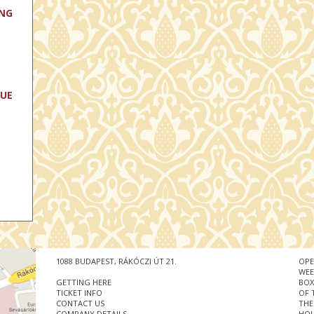
ING
LUE
1088 BUDAPEST, RÁKÓCZI ÚT 21.
OPE
WEE
T
GETTING HERE
BOX
ING
TICKET INFO
OF 
CONTACT US
THE
COMPANY DETAILS
HOU