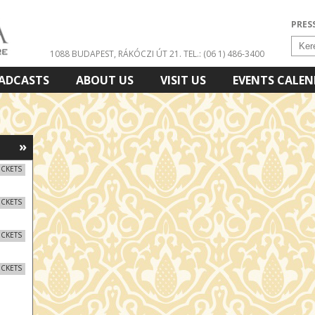
PRES
1088 BUDAPEST, RÁKÓCZI ÚT 21.
TEL.: (06 1) 486-3400
ADCASTS
ABOUT US
VISIT US
EVENTS CALE
»
ICKETS
ICKETS
ICKETS
ICKETS