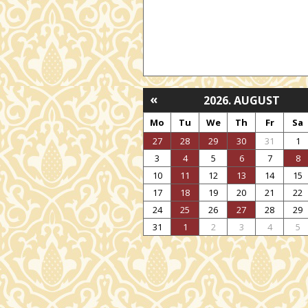
«
2026. AUGUST
Mo
Tu
We
Th
Fr
Sa
27
28
29
30
31
1
3
4
5
6
7
8
10
11
12
13
14
15
17
18
19
20
21
22
24
25
26
27
28
29
31
1
2
3
4
5