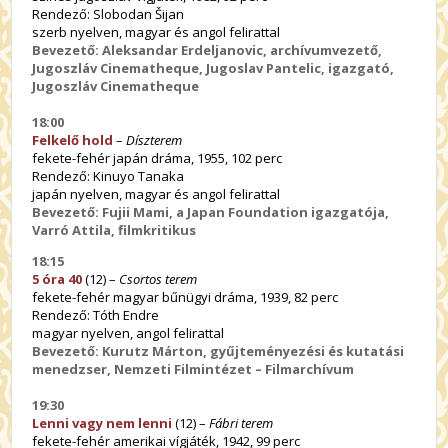
Rendező: Slobodan Šijan
szerb nyelven, magyar és angol felirattal
Bevezető: Aleksandar Erdeljanovic, archívumvezető,
Jugoszláv Cinematheque, Jugoslav Pantelic, igazgató,
Jugoszláv Cinematheque
18:00
Felkelő hold
–
Díszterem
fekete-fehér japán dráma, 1955, 102 perc
Rendező: Kinuyo Tanaka
japán nyelven, magyar és angol felirattal
Bevezető: Fujii Mami, a Japan Foundation igazgatója,
Varró Attila, filmkritikus
18:15
5 óra 40
(12) –
Csortos terem
fekete-fehér magyar bűnügyi dráma, 1939, 82 perc
Rendező: Tóth Endre
magyar nyelven, angol felirattal
Bevezető: Kurutz Márton, gyűjteményezési és kutatási
menedzser, Nemzeti Filmintézet – Filmarchívum
19:30
Lenni vagy nem lenni
(12) –
Fábri terem
fekete-fehér amerikai vígjáték, 1942, 99 perc