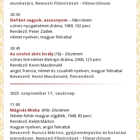
munkatárs, Nemzeti Filmintézet – Filmarchívum
20:30
Elefánt vagyok, asszonyom
–
Fábri terem
színes nyugatnémet dráma, 1969, 102 perc
Rendező: Peter Zadek
német nyelven, magyar felirattal
20:45
Az utolsó skót király
(16) –
Díszterem
színes brit-német életrajzi dráma, 2006, 123 perc
Rendező: Kevin Macdonald
angol, francia, német és szuahéli nyelven, magyar felirattal
Bevezető: Kevin Macdonald, fimrendező
2023. szeptember 17., vasárnap
11:00
Mágnás Miska
(KN)
– Díszterem
fekete-fehér magyar vígjáték, 1948, 83 perc
Rendező: Keleti Márton
magyar nyelven, angol felirattal
Bevezető: Kurutz Márton, gyűjteményezési és kutatási
menedzser, Nemzeti Filmintézet – Filmarchívum