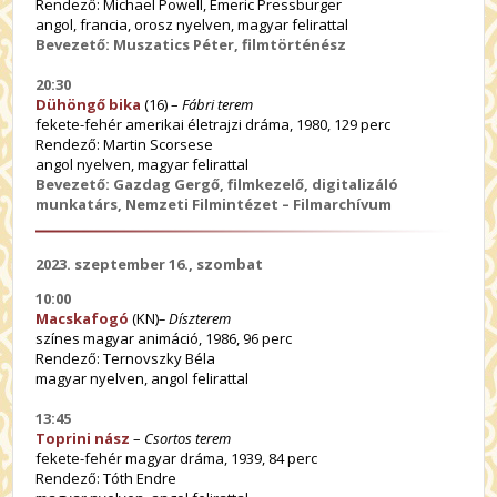
Rendező: Michael Powell, Emeric Pressburger
angol, francia, orosz nyelven, magyar felirattal
Bevezető: Muszatics Péter, filmtörténész
20:30
Dühöngő bika
(16) –
Fábri terem
fekete-fehér amerikai életrajzi dráma, 1980, 129 perc
Rendező: Martin Scorsese
angol nyelven, magyar felirattal
Bevezető: Gazdag Gergő, filmkezelő, digitalizáló
munkatárs, Nemzeti Filmintézet – Filmarchívum
2023. szeptember 16., szombat
10:00
Macskafogó
(KN)
– Díszterem
színes magyar animáció, 1986, 96 perc
Rendező: Ternovszky Béla
magyar nyelven, angol felirattal
13:45
Toprini nász
–
Csortos terem
fekete-fehér magyar dráma, 1939, 84 perc
Rendező: Tóth Endre