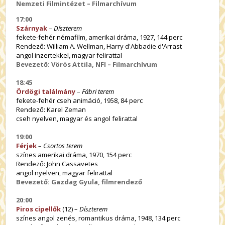
Nemzeti Filmintézet – Filmarchívum
17:00
Szárnyak
–
Díszterem
fekete-fehér némafilm, amerikai dráma, 1927, 144 perc
Rendező: William A. Wellman, Harry d'Abbadie d'Arrast
angol inzertekkel, magyar felirattal
Bevezető: Vörös Attila, NFI – Filmarchívum
18:45
Ördögi találmány
–
Fábri terem
fekete-fehér cseh animáció, 1958, 84 perc
Rendező: Karel Zeman
cseh nyelven, magyar és angol felirattal
19:00
Férjek
–
Csortos terem
színes amerikai dráma, 1970, 154 perc
Rendező: John Cassavetes
angol nyelven, magyar felirattal
Bevezető: Gazdag Gyula, filmrendező
20:00
Piros cipellők
(12) –
Díszterem
színes angol zenés, romantikus dráma, 1948, 134 perc