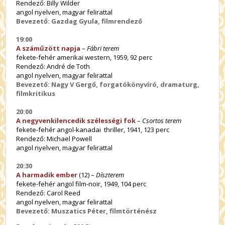
Rendező: Billy Wilder
angol nyelven, magyar felirattal
Bevezető: Gazdag Gyula, filmrendező
19:00
A száműzött napja
–
Fábri terem
fekete-fehér amerikai western, 1959, 92 perc
Rendező: André de Toth
angol nyelven, magyar felirattal
Bevezető: Nagy V Gergő, forgatókönyvíró, dramaturg,
filmkritikus
20:00
A negyvenkilencedik szélességi fok
–
Csortos terem
fekete-fehér angol-kanadai thriller, 1941, 123 perc
Rendező: Michael Powell
angol nyelven, magyar felirattal
20:30
A harmadik ember
(12) –
Díszterem
fekete-fehér angol film-noir, 1949, 104 perc
Rendező: Carol Reed
angol nyelven, magyar felirattal
Bevezető: Muszatics Péter, filmtörténész