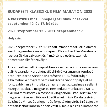
BUDAPESTI KLASSZIKUS FILM MARATON 2023
A klasszikus mozi ünnepe igazi filmkincsekkel
szeptember 12. és 17. között
2023. szeptember 12. - 2023. szeptember 17.
Helyszín:
2023. szeptember 12. és 17. között immár hatodik alkalommal
kerül megrendezésre a Budapesti Klasszikus Film Maraton, a
restaurált klasszikusok és filmtörténeti gyöngyszemek
nemzetközi filmfesztiválját.
A fesztivál kiemelt témája ebben az évben a
Korda univerzum
,
a Sir Alexander Kordaként világhírűvé vált magyar rendező-
producer, Korda Sándor születésének 130. évfordulója
alkalmából. A program nem csak Korda Sándor pályáját és
fontosabb filmjeit mutatja be, hanem azt az izgalmas szellemi
közeget, azokat a magyar és nemzetközi munkatársakat is,
akik közreműködtek a második világháború utáni brit filmipar
megteremtésében, többek között a két másik Korda testvért,
Zoltánt és Vincét és a legendás forgatókönyvírót, Bíró Lajost. A
brit fókuszhoz kapcsolódóan vetítjük majd a híres alkotópáros,