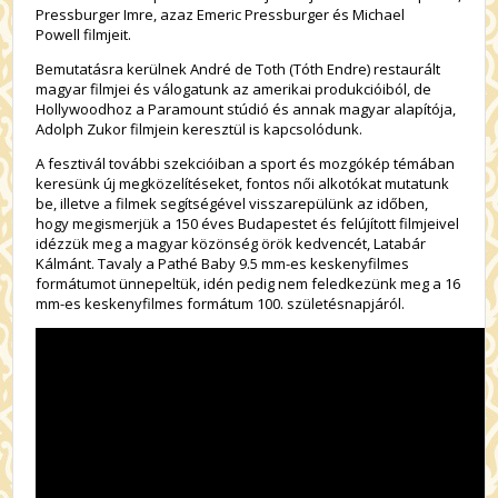
Pressburger Imre, azaz
Emeric Pressburger és Michael
Powell
filmjeit.
Bemutatásra kerülnek
André de Toth
(Tóth Endre) restaurált
magyar filmjei és válogatunk az amerikai produkcióiból, de
Hollywoodhoz a
Paramount stúdió és annak magyar alapítója,
Adolph Zukor
filmjein keresztül is kapcsolódunk.
A fesztivál további szekcióiban a
sport és mozgókép
témában
keresünk új megközelítéseket, fontos
női alkotókat
mutatunk
be, illetve a filmek segítségével visszarepülünk az időben,
hogy megismerjük a
150 éves Budapest
et és felújított filmjeivel
idézzük meg a magyar közönség örök kedvencét,
Latabár
Kálmán
t. Tavaly a Pathé Baby 9.5 mm-es keskenyfilmes
formátumot ünnepeltük, idén pedig nem feledkezünk meg a
16
mm-es keskenyfilmes formátum 100. születésnapjáról.