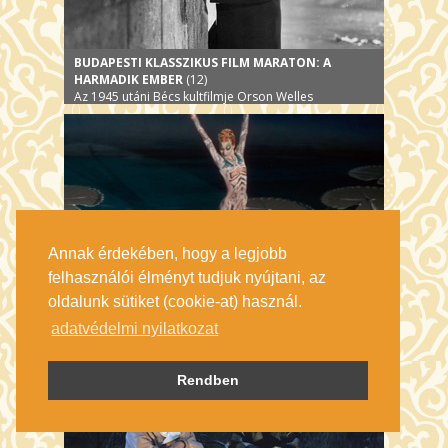
BUDAPESTI KLASSZIKUS FILM MARATON: A
HARMADIK EMBER
(12)
Az 1945 utáni Bécs kultfilmje Orson Welles
alakításával
Annak érdekében, hogy a legjobb
felhasználói élményt tudjuk nyújtani, az
oldalunk sütiket (cookie-at) használ.
BUDAPESTI KLASSZIKUS FILM MARATON:
HOFFMANN MESÉI
adatvédelmi nyilatkozat
A Pressburger-Powell rendezőpáros operafilmje
Rendben