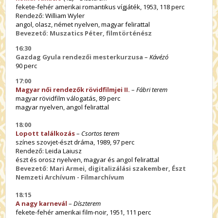
fekete-fehér amerikai romantikus vígjáték, 1953, 118 perc
Rendező: William Wyler
angol, olasz, német nyelven, magyar felirattal
Bevezető: Muszatics Péter, filmtörténész
16:30
Gazdag Gyula rendezői mesterkurzusa
–
Kávézó
90 perc
17:00
Magyar női rendezők rövidfilmjei II.
–
Fábri terem
magyar rövidfilm válogatás, 89 perc
magyar nyelven, angol felirattal
18:00
Lopott találkozás
–
Csortos terem
színes szovjet-észt dráma, 1989, 97 perc
Rendező: Leida Laiusz
észt és orosz nyelven, magyar és angol felirattal
Bevezető: Mari Armei, digitalizálási szakember, Észt
Nemzeti Archívum - Filmarchívum
18:15
A nagy karnevál
–
Díszterem
fekete-fehér amerikai film-noir, 1951, 111 perc