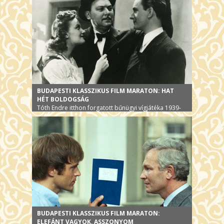
BUDAPESTI KLASSZIKUS FILM MARATON: HAT
HÉT BOLDOGSÁG
Tóth Endre itthon forgatott bűnügyi vígjátéka 1939-
ből
BUDAPESTI KLASSZIKUS FILM MARATON:
ELEFÁNT VAGYOK, ASSZONYOM