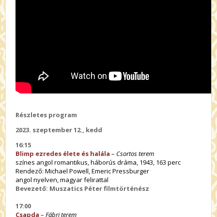
Részletes program
2023. szeptember 12., kedd
16:15
Blimp ezredes élete és halála
–
Csortos terem
színes angol romantikus, háborús dráma, 1943, 163 perc
Rendező: Michael Powell, Emeric Pressburger
angol nyelven, magyar felirattal
Bevezető: Muszatics Péter filmtörténész
17:00
Csapda
–
Fábri terem