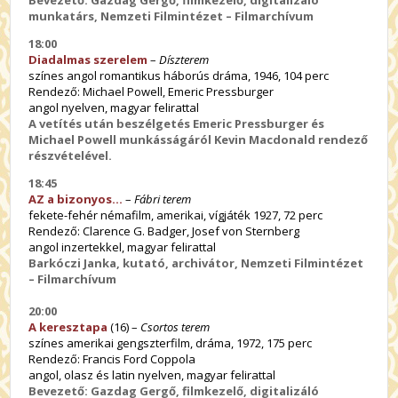
munkatárs, Nemzeti Filmintézet – Filmarchívum
18:00
Diadalmas szerelem
–
Díszterem
színes angol romantikus háborús dráma, 1946, 104 perc
Rendező: Michael Powell, Emeric Pressburger
angol nyelven, magyar felirattal
A vetítés után beszélgetés Emeric Pressburger és
Michael Powell munkásságáról Kevin Macdonald rendező
részvételével.
18:45
AZ a bizonyos…
–
Fábri terem
fekete-fehér némafilm, amerikai, vígjáték 1927, 72 perc
Rendező: Clarence G. Badger, Josef von Sternberg
angol inzertekkel, magyar felirattal
Barkóczi Janka, kutató, archivátor, Nemzeti Filmintézet
– Filmarchívum
20:00
A keresztapa
(16) –
Csortos terem
színes amerikai gengszterfilm, dráma, 1972, 175 perc
Rendező: Francis Ford Coppola
angol, olasz és latin nyelven, magyar felirattal
Bevezető: Gazdag Gergő, filmkezelő, digitalizáló