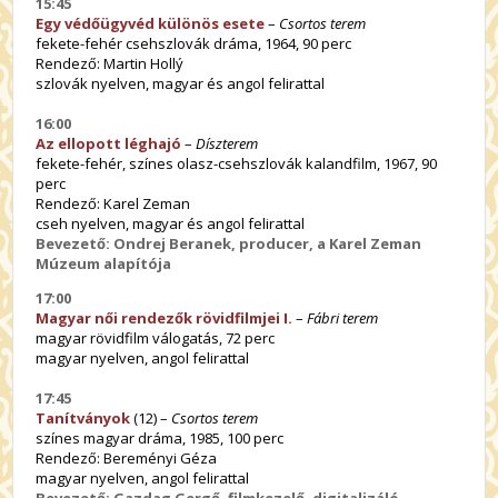
15:45
Egy védőügyvéd különös esete
–
Csortos terem
fekete-fehér csehszlovák dráma, 1964, 90 perc
Rendező: Martin Hollý
szlovák nyelven, magyar és angol felirattal
16:00
Az ellopott léghajó
–
Díszterem
fekete-fehér, színes olasz-csehszlovák kalandfilm, 1967, 90
perc
Rendező: Karel Zeman
cseh nyelven, magyar és angol felirattal
Bevezető: Ondrej Beranek, producer, a Karel Zeman
Múzeum alapítója
17:00
Magyar női rendezők rövidfilmjei I.
–
Fábri terem
magyar rövidfilm válogatás, 72 perc
magyar nyelven, angol felirattal
17:45
Tanítványok
(12) –
Csortos terem
színes magyar dráma, 1985, 100 perc
Rendező: Bereményi Géza
magyar nyelven, angol felirattal
Bevezető: Gazdag Gergő, filmkezelő, digitalizáló