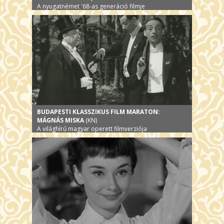
A nyugatnémet '68-as generáció filmje
BUDAPESTI KLASSZIKUS FILM MARATON:
MÁGNÁS MISKA
(KN)
A világhírű magyar operett filmverziója
sztárparádéval