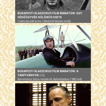
BUDAPESTI KLASSZIKUS FILM MARATON: EGY
VÉDŐÜGYVÉD KÜLÖNÖS ESETE
Csehszlovák krimi 1964-ből Martin Hollý
rendezésében
BUDAPESTI KLASSZIKUS FILM MARATON: A
TANÍTVÁNYOK
(12)
Bereményi Géza rendezői debütáslása 1985-ből