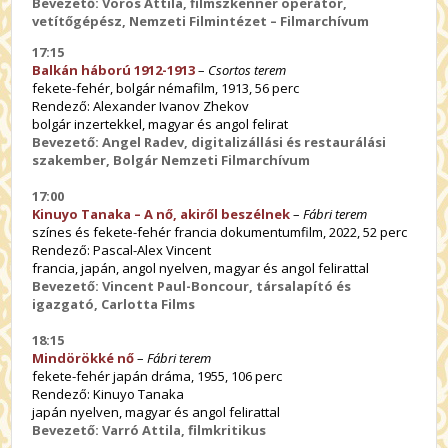
Bevezető: Vörös Attila, filmszkenner operátor,
vetítőgépész, Nemzeti Filmintézet – Filmarchívum
17:15
Balkán háború 1912-1913
–
Csortos terem
fekete-fehér, bolgár némafilm, 1913, 56 perc
Rendező: Alexander Ivanov Zhekov
bolgár inzertekkel, magyar és angol felirat
Bevezető: Angel Radev, digitalizállási és restaurálási
szakember, Bolgár Nemzeti Filmarchívum
17:00
Kinuyo Tanaka – A nő, akiről beszélnek
–
Fábri terem
színes és fekete-fehér francia dokumentumfilm, 2022, 52 perc
Rendező: Pascal-Alex Vincent
francia, japán, angol nyelven, magyar és angol felirattal
Bevezető: Vincent Paul-Boncour, társalapító és
igazgató, Carlotta Films
18:15
Mindörökké nő
–
Fábri terem
fekete-fehér japán dráma, 1955, 106 perc
Rendező: Kinuyo Tanaka
japán nyelven, magyar és angol felirattal
Bevezető: Varró Attila, filmkritikus