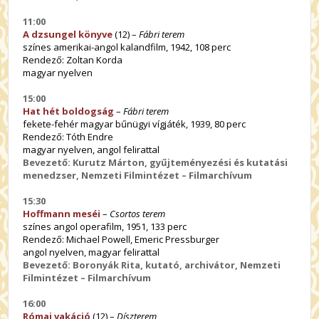
11:00
A dzsungel könyve
(12) –
Fábri terem
színes amerikai-angol kalandfilm, 1942, 108 perc
Rendező: Zoltan Korda
magyar nyelven
15:00
Hat hét boldogság
–
Fábri terem
fekete-fehér magyar bűnügyi vígjáték, 1939, 80 perc
Rendező: Tóth Endre
magyar nyelven, angol felirattal
Bevezető: Kurutz Márton, gyűjteményezési és kutatási
menedzser, Nemzeti Filmintézet – Filmarchívum
15:30
Hoffmann meséi
–
Csortos terem
színes angol operafilm, 1951, 133 perc
Rendező: Michael Powell, Emeric Pressburger
angol nyelven, magyar felirattal
Bevezető: Boronyák Rita, kutató, archivátor, Nemzeti
Filmintézet – Filmarchívum
16:00
Római vakáció
(12) –
Díszterem