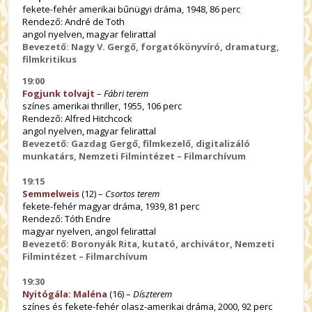
fekete-fehér amerikai bűnügyi dráma, 1948, 86 perc
Rendező: André de Toth
angol nyelven, magyar felirattal
Bevezető: Nagy V. Gergő, forgatókönyvíró, dramaturg,
filmkritikus
19:00
Fogjunk tolvajt
–
Fábri terem
színes amerikai thriller, 1955, 106 perc
Rendező: Alfred Hitchcock
angol nyelven, magyar felirattal
Bevezető: Gazdag Gergő, filmkezelő, digitalizáló
munkatárs, Nemzeti Filmintézet – Filmarchívum
19:15
Semmelweis
(12) –
Csortos terem
fekete-fehér magyar dráma, 1939, 81 perc
Rendező: Tóth Endre
magyar nyelven, angol felirattal
Bevezető: Boronyák Rita, kutató, archivátor, Nemzeti
Filmintézet – Filmarchívum
19:30
Nyitógála: Maléna
(16) –
Díszterem
színes és fekete-fehér olasz-amerikai dráma, 2000, 92 perc