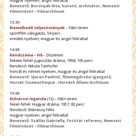
magyar nyelven, angol felirattal
Bevezető: Boronyák Rita, kutató, archivátor, Nemzeti
Filmintézet – Filmarchívum
13:30
Kiemelkedő teljesítmények
–
Fábri terem
sportfilm válogatás, 59 perc
eredeti nyelven, magyar és angol felirattal
14:00
Rendszáma – H8
–
Díszterem
fekete-fehér jugoszláv dráma, 1958, 105 perc
Rendező: Nikola Tanhofer
horvát és német nyelven, magyar és angol felirattal
Bevezető: Vjeran Pavlinić, filmmegőrzési igazgató,
Horvát Cinematheque - Horváth Állami Archívum
15:00
Külvárosi legenda
(12) –
Fábri terem
feket-fehér magyar dráma, 1957, 82 perc
Rendező: Máriássy Félix
magyar nyelven, angol felirattal
Bevezető: Szállás Gabriella, fotótár referens, Nemzeti
Filmintézet – Filmarchívum