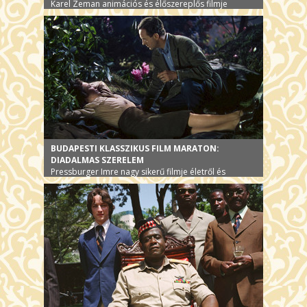
Karel Zeman animációs és élőszereplős filmje
BUDAPESTI KLASSZIKUS FILM MARATON:
DIADALMAS SZERELEM
Pressburger Imre nagy sikerű filmje életről és
halálról