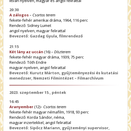
litván nyelven, magyar és angol felirattal
20:30
A zálogos
–
Csortos terem
fekete-fehér amerikai dráma, 1964, 116 perc
Rendező: Sidney Lumet
angol nyelven, magyar felirattal
Bevezető: Gazdag Gyula, filmrendező
21:15
Két lány az uccán
(16) –
Díszterem
fekete-fehér magyar dráma, 1939, 75 perc
Rendező: Tóth Endre
magyar nyelven, angol felirattal
Bevezető: Kurutz Márton, gyűjteményezési és kutatási
menedzser, Nemzeti Filmintézet – Filmarchívum
2023. szeptember 15., péntek
16:45
Aranyember
(12)
–
Csortos terem
fekete-fehér magyar némafilm, 1918, 93 perc
Rendező: Korda Sándor, néma,
magyar inzertekkel, angol felirattal
Bevezető: Sipőcz Mariann, gyűjteményi supervisor,