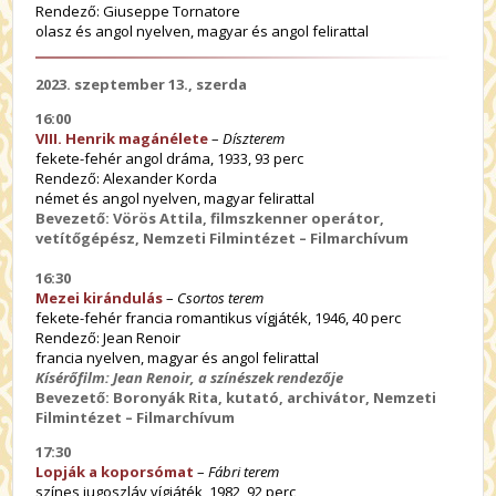
Rendező: Giuseppe Tornatore
olasz és angol nyelven, magyar és angol felirattal
2023. szeptember 13., szerda
16:00
VIII. Henrik magánélete
–
Díszterem
fekete-fehér angol dráma, 1933, 93 perc
Rendező: Alexander Korda
német és angol nyelven, magyar felirattal
Bevezető: Vörös Attila, filmszkenner operátor,
vetítőgépész, Nemzeti Filmintézet – Filmarchívum
16:30
Mezei kirándulás
–
Csortos terem
fekete-fehér francia romantikus vígjáték, 1946, 40 perc
Rendező: Jean Renoir
francia nyelven, magyar és angol felirattal
Kísérőfilm: Jean Renoir, a színészek rendezője
Bevezető: Boronyák Rita, kutató, archivátor, Nemzeti
Filmintézet – Filmarchívum
17:30
Lopják a koporsómat
–
Fábri terem
színes jugoszláv vígjáték, 1982, 92 perc