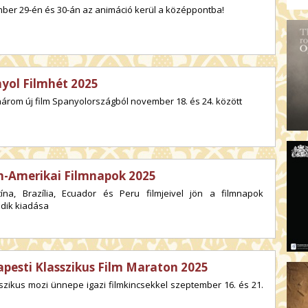
ber 29-én és 30-án az animáció kerül a középpontba!
yol Filmhét 2025
árom új film Spanyolországból november 18. és 24. között
n-Amerikai Filmnapok 2025
tína, Brazília, Ecuador és Peru filmjeivel jön a filmnapok
dik kiadása
pesti Klasszikus Film Maraton 2025
szikus mozi ünnepe igazi filmkincsekkel szeptember 16. és 21.