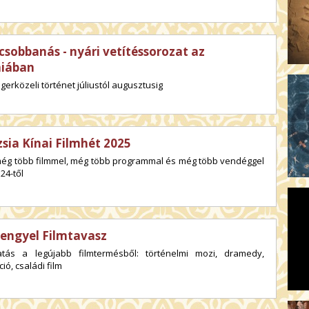
csobbanás - nyári vetítéssorozat az
niában
ngerközeli történet júliustól augusztusig
sia Kínai Filmhét 2025
még több filmmel, még több programmal és még több vendéggel
24-től
Lengyel Filmtavasz
atás a legújabb filmtermésből: történelmi mozi, dramedy,
ió, családi film