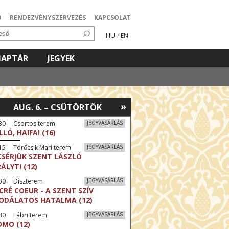
Ó
RENDEZVÉNYSZERVEZÉS
KAPCSOLAT
HU
/
EN
NAPTÁR
JEGYEK
»
AUG. 6. – CSÜTÖRTÖK
:30 Csortos terem
JEGYVÁSÁRLÁS
LLÓ, HAIFA! (16)
15 Törőcsik Mari terem
JEGYVÁSÁRLÁS
CSÉRJÜK SZENT LÁSZLÓ
RÁLYT! (12)
:30 Díszterem
JEGYVÁSÁRLÁS
CRÉ COEUR - A SZENT SZÍV
ODÁLATOS HATALMA (12)
30 Fábri terem
JEGYVÁSÁRLÁS
MO (12)