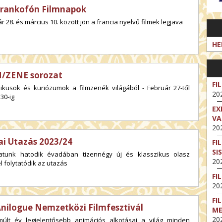
Frankofón Filmnapok
r 28. és március 10. között jön a francia nyelvű filmek legjava
HE
/ZENE sorozat
FI
zikusok és kuriózumok a filmzenék világából - Február 27-től
202
 30-ig
EX
VA
202
iai Utazás 2023/24
FI
SI
atunk hatodik évadában tizennégy új és klasszikus olasz
202
l folytatódik az utazás
FI
202
FI
Anilogue Nemzetközi Filmfesztivál
M
202
múlt év legjelentősebb animációs alkotásai a világ minden