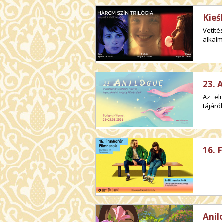
Kieś
Vetít
alkalm
23. 
Az el
tájáról
16. 
Anil