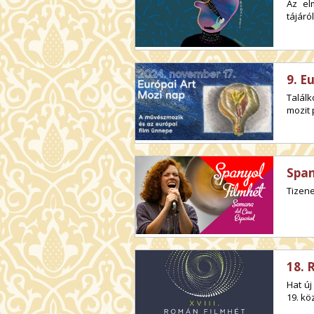
Az el
tájáról
9. E
Talál
mozit 
Span
Tizene
18. 
Hat új
19. kö