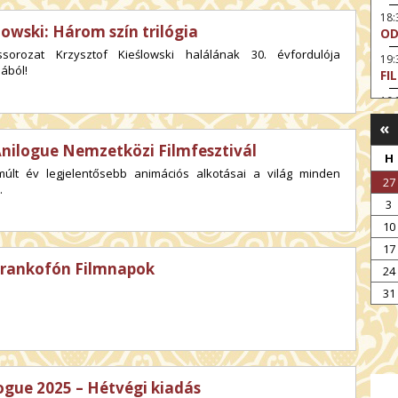
18
lowski: Három szín trilógia
OD
éssorozat Krzysztof Kieślowski halálának 30. évfordulója
19
ából!
FI
19:
A 
«
19:
Anilogue Nemzetközi Filmfesztivál
MI
H
múlt év legjelentősebb animációs alkotásai a világ minden
27
.
3
10
17
Frankofón Filmnapok
24
31
ogue 2025 – Hétvégi kiadás