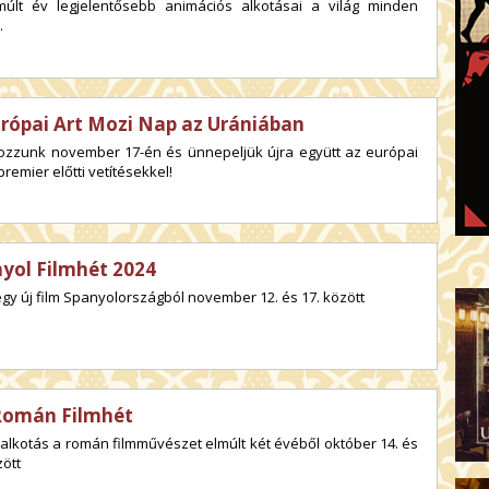
múlt év legjelentősebb animációs alkotásai a világ minden
.
urópai Art Mozi Nap az Urániában
kozzunk november 17-én és ünnepeljük újra együtt az európai
premier előtti vetítésekkel!
yol Filmhét 2024
gy új film Spanyolországból november 12. és 17. között
Román Filmhét
 alkotás a román filmművészet elmúlt két évéből október 14. és
zött