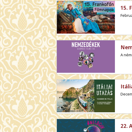
15. 
Februá
Nemz
A néme
Itál
Decemb
22. 