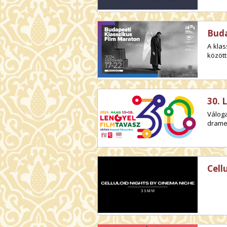
Buda
A klas
között
30. 
Váloga
dramed
Cell