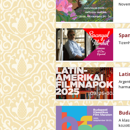
Novem
Span
Tizenh
Lati
Argen
harma
Buda
A klas
között