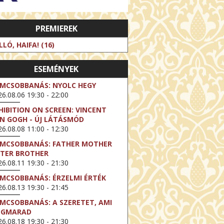
PREMIEREK
LLÓ, HAIFA! (16)
ESEMÉNYEK
LMCSOBBANÁS: NYOLC HEGY
6.08.06 19:30 - 22:00
HIBITION ON SCREEN: VINCENT
N GOGH - ÚJ LÁTÁSMÓD
6.08.08 11:00 - 12:30
LMCSOBBANÁS: FATHER MOTHER
STER BROTHER
6.08.11 19:30 - 21:30
LMCSOBBANÁS: ÉRZELMI ÉRTÉK
6.08.13 19:30 - 21:45
LMCSOBBANÁS: A SZERETET, AMI
EGMARAD
6.08.18 19:30 - 21:30