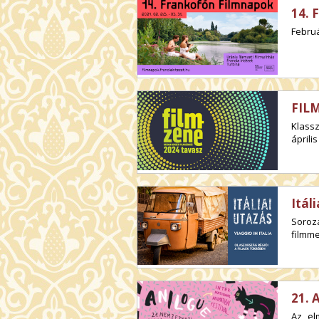
14. 
Februá
FILM
Klass
április
Itál
Soroz
filmme
21. 
Az el