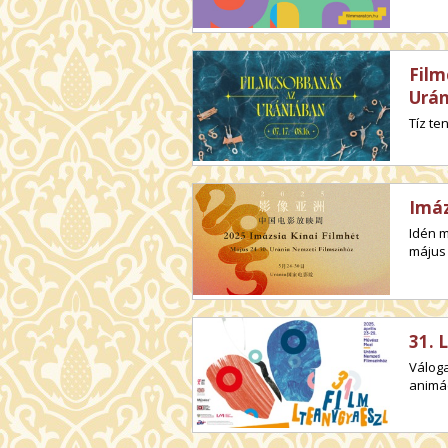
Film
Urá
Tíz te
Imáz
Idén 
május 
31. 
Válog
animác