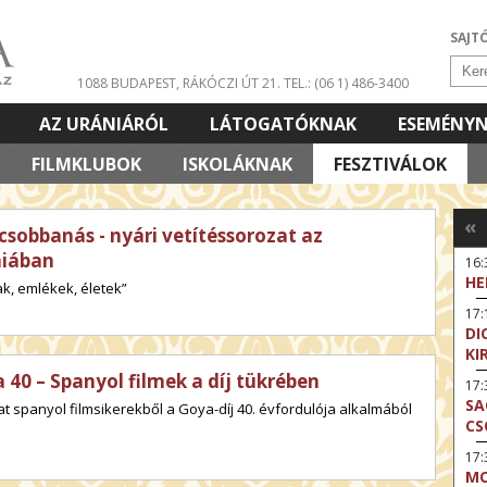
SAJT
1088 BUDAPEST, RÁKÓCZI ÚT 21.
TEL.: (06 1) 486-3400
AZ URÁNIÁRÓL
LÁTOGATÓKNAK
ESEMÉNY
FILMKLUBOK
ISKOLÁKNAK
FESZTIVÁLOK
«
csobbanás - nyári vetítéssorozat az
niában
16
HE
k, emlékek, életek”
17:
DI
KI
 40 – Spanyol filmek a díj tükrében
17
SA
t spanyol filmsikerekből a Goya-díj 40. évfordulója alkalmából
CS
17:
MO