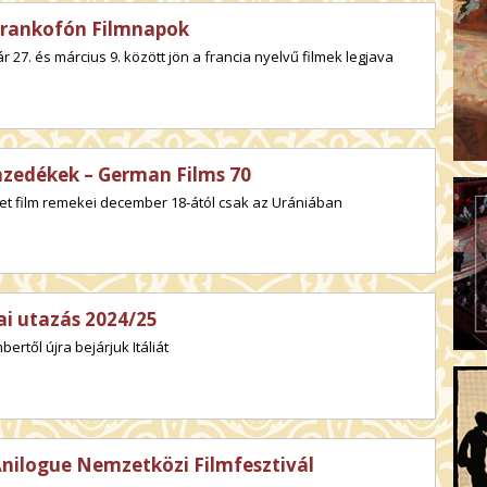
Frankofón Filmnapok
r 27. és március 9. között jön a francia nyelvű filmek legjava
edékek – German Films 70
t film remekei december 18-ától csak az Urániában
iai utazás 2024/25
ertől újra bejárjuk Itáliát
Anilogue Nemzetközi Filmfesztivál