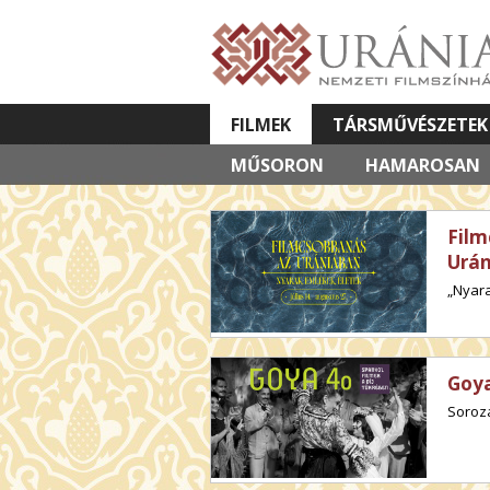
FILMEK
TÁRSMŰVÉSZETEK
MŰSORON
VETÍTETT KÉPES ELŐADÁSOK
HAMAROSAN
Film
Urá
„Nyara
Goya
Soroza